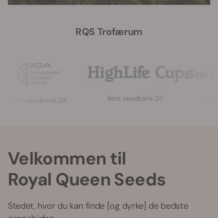
RQS Trofærum
Best seedbank 24’
Green Gela
t seedbank 24’
Velkommen til
Royal Queen Seeds
Stedet, hvor du kan finde [og dyrke] de bedste