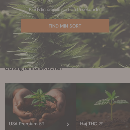
Find din ideelle sort på få sekunder
FIND MIN SORT
Udvalgte kollektioner
USA Premium
69
Høj THC
29