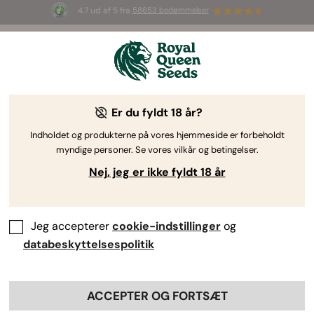
4.7 ud af 5 fra
58653 bedømmelser
Velkommen
til
Royal
Er du fyldt 18 år?
Queen
Premium
Seeds.
Indholdet og produkterne på vores hjemmeside er forbeholdt
myndige personer. Se vores vilkår og betingelser.
cannabisfrø
Nej, jeg er ikke fyldt 18 år
Udforsk vores omhyggeligt udvalgte sortiment af Autoflower-,
Feminiserede, CBD- og F1-hybridfrø, økologisk dyrket og med optimal
spireevne.
Jeg accepterer
cookie-indstillinger
og
databeskyttelsespolitik
GENNEMSE KATALOGET
ACCEPTER OG FORTSÆT