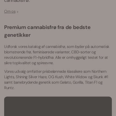
cannabisfrø.
Om os
Premium cannabisfrø fra de bedste
genetikker
Udforsk vores katalog af cannabisfrø, som byder på automatisk
blomstrende frø, feminiserede varianter, CBD-sorter og
revolutionerende F1-hybridfrø. Alle er omhyggeligt testet for at
sikre topkvalitet og spireevne.
Vores udvalg omfatter prisbelønnede klassikere som Northern
Lights, Shining Silver Haze, OG Kush, White Widow og Skunk #1
samt banebrydende genetik som Gelato, Gorilla, Titan F1 og
Runtz.