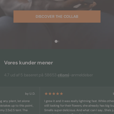
DISCOVER THE COLLAB
Vores kunder mener
4.7 ud af 5 baseret på 58653
-anmeldelser
by U. D.
by T. K
 plant, let alone
I grew it and it was really lightning fast. While others are
s up to this point,
still looking for their flowers, she already has big buds.
.5x2.5 tent. The
Smells super delicious. And what can I say... She's just