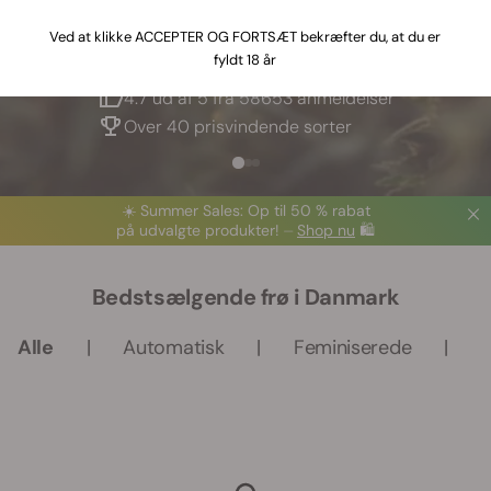
Ved at klikke ACCEPTER OG FORTSÆT bekræfter du, at du er
fyldt 18 år
Europas største frøbank
4.7 ud af 5 fra 58653 anmeldelser
Over 40 prisvindende sorter
☀️ S
ummer Sales
: Op til 50 % rabat
på udvalgte produkter! ⏤
Shop nu
🛍️
Bedstsælgende frø i Danmark
Alle
Automatisk
Feminiserede