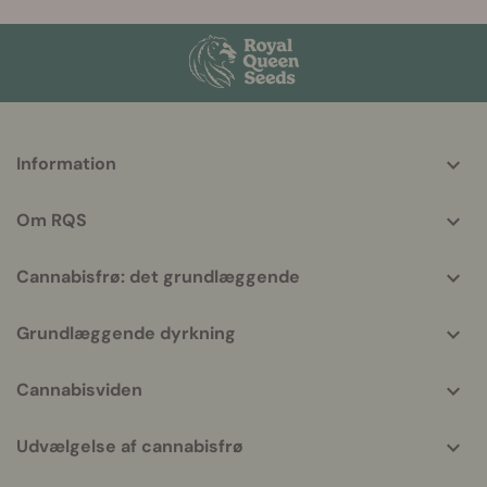
More
Information
helpful
info
Om RQS
Cannabisfrø: det grundlæggende
Grundlæggende dyrkning
Cannabisviden
Udvælgelse af cannabisfrø