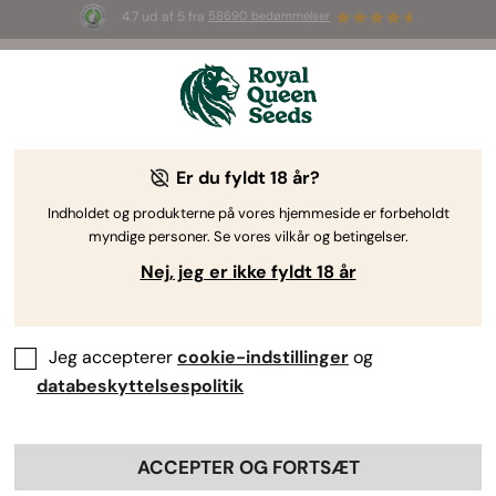
4.7 ud af 5 fra
58690 bedømmelser
🎁
3 White Widow Auto frø
GRATIS til de
første 100, der bruger koden
AUGUST26 🌿
Er du fyldt 18 år?
White Widow-cannabisfrø
Oplev White Widow-familien, der byder på de
Indholdet og produkterne på vores hjemmeside er forbeholdt
myndige personer. Se vores vilkår og betingelser.
originale gener og de bedste krydsninger. Disse
efterkommere tilbyder en selskabelig og
Nej, jeg er ikke fyldt 18 år
motiverende oplevelse, der passer perfekt til aktive
dage. Udforsk frøene nedenfor.
Jeg accepterer
cookie-indstillinger
og
databeskyttelsespolitik
Sorter Efter
ACCEPTER OG FORTSÆT
5 products