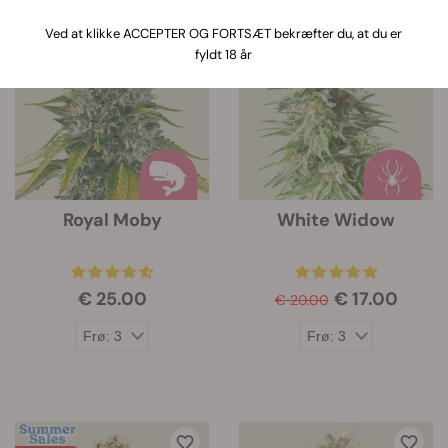
Ved at klikke ACCEPTER OG FORTSÆT bekræfter du, at du er
-15%
fyldt 18 år
Royal Moby
White Widow
€ 25.00
€ 17.00
€ 20.00