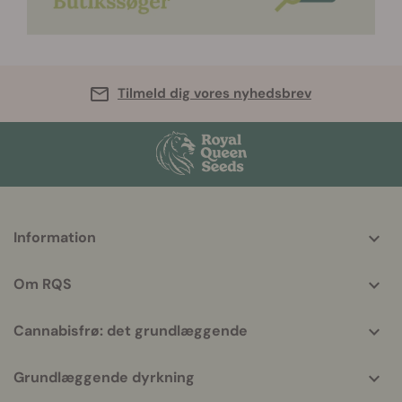
Tilmeld dig vores nyhedsbrev
More
Information
helpful
info
Om RQS
Cannabisfrø: det grundlæggende
Grundlæggende dyrkning