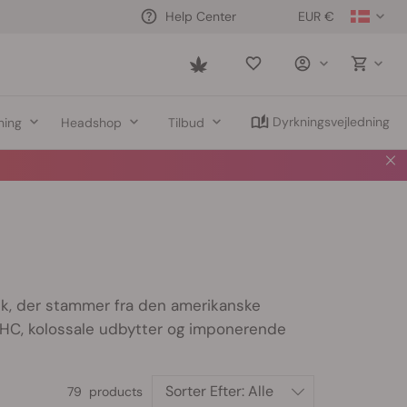
EUR €
Help Center
Saved
items
Dyrkningsvejledning
ning
Headshop
Tilbud
k, der stammer fra den amerikanske
HC, kolossale udbytter og imponerende
Sorter Efter:
Alle
79 products