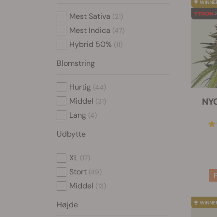
Mest Sativa
(21)
Mest Indica
(47)
Hybrid 50%
(11)
Blomstring
Hurtig
(44)
Middel
NYC
(31)
Lang
(4)
Udbytte
XL
(17)
Stort
(49)
Middel
(13)
Højde