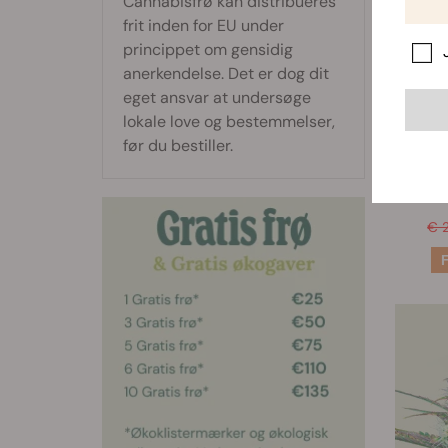
Cannabisfrø kan distribueres
frit inden for EU under
princippet om gensidig
anerkendelse. Det er dog dit
eget ansvar at undersøge
Co
lokale love og bestemmelser,
før du bestiller.
€ 