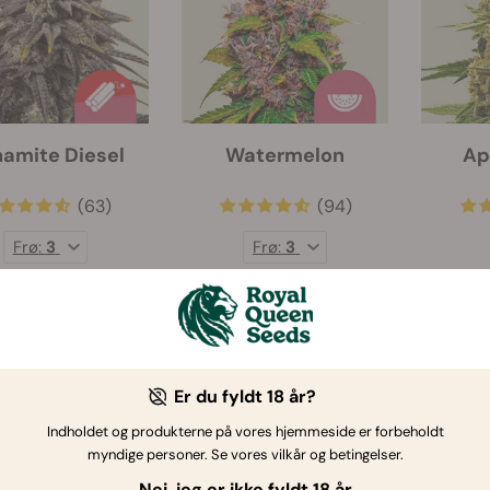
amite Diesel
Watermelon
Ap
(63)
(94)
Frø:
3
Frø:
3
€ 27.00
€ 20.30
€ 29.00
Er du fyldt 18 år?
Indholdet og produkterne på vores hjemmeside er forbeholdt
myndige personer. Se vores vilkår og betingelser.
Nej, jeg er ikke fyldt 18 år