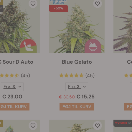
-50%
 Sour D Auto
Blue Gelato
C
(45)
(45)
Frø:
3
Frø:
3
€ 23.00
€ 15.25
€ 30.50