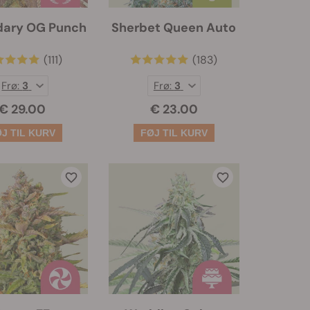
dary OG Punch
Sherbet Queen Auto
(111)
(183)
Frø:
3
Frø:
3
€ 29.00
€ 23.00