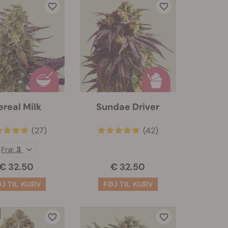
ereal Milk
Sundae Driver
(27)
(42)
Frø:
3
€ 32.50
€ 32.50