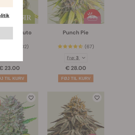
itik
l Runtz Auto
Punch Pie
(102)
(67)
Frø:
3
Frø:
3
€ 23.00
€ 28.00