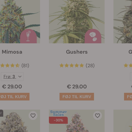
Mimosa
Gushers
G
(81)
(28)
Frø:
3
€ 29.00
€ 29.00
-30%