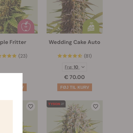
ple Fritter
Wedding Cake Auto
(23)
(81)
Frø:
10
€ 30.50
€ 70.00