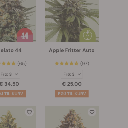
elato 44
Apple Fritter Auto
(65)
(97)
Frø:
3
Frø:
3
€ 34.50
€ 25.00