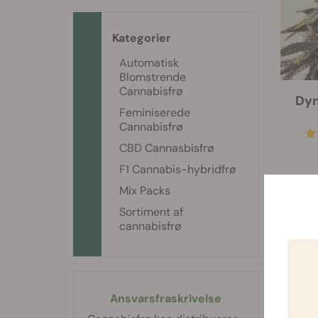
Kategorier
Automatisk
Blomstrende
Cannabisfrø
Dyn
Feminiserede
Cannabisfrø
CBD Cannasbisfrø
F1 Cannabis-hybridfrø
Mix Packs
Sortiment af
cannabisfrø
-25%
Ansvarsfraskrivelse