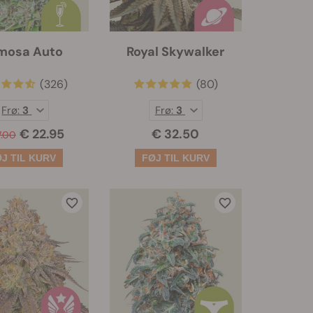
mosa Auto
Royal Skywalker
(326)
(80)
Frø:
3
Frø:
3
€ 22.95
€ 32.50
7.00