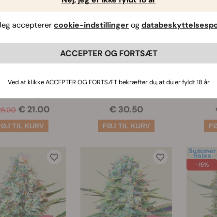
Jeg accepterer
cookie-indstillinger
og
databeskyttelsespol
rkscrew Auto
Wedding Cake
Roya
ACCEPTER OG FORTSÆT
(37)
(25)
Ved at klikke ACCEPTER OG FORTSÆT bekræfter du, at du er fyldt 18 år
Frø:
3
€ 21.00
€ 30.50
28.00
-15%