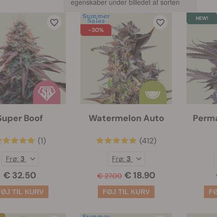
egenskaber under billedet af sorten
-30%
Super Boof
Watermelon Auto
Perm
(1)
(412)
Frø:
3
Frø:
3
€ 32.50
€ 18.90
€ 27.00