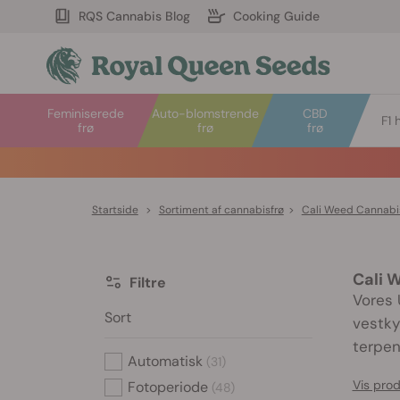
RQS Cannabis Blog
Cooking Guide
Feminiserede
Auto-blomstrende
CBD
F1 
frø
frø
frø
Startside
>
Sortiment af cannabisfrø
>
Cali Weed Cannabi
Cali 
Filtre
Vores 
Sort
vestky
terpenp
Automatisk
(31)
Vis pro
Fotoperiode
(48)