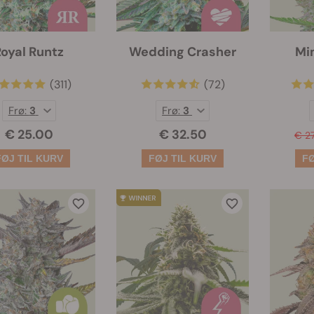
Royal Runtz
Wedding Crasher
Mi
(311)
(72)
Frø:
3
Frø:
3
€ 25.00
€ 32.50
€ 2