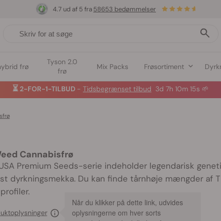
4.7 ud af 5 fra
58653 bedømmelser
Tyson 2.0
hybrid frø
Mix Packs
Frøsortiment
Dyrk
frø
⏳
2-FOR-1-TILBUD
-
Tidsbegrænset tilbud
3d 7h 10m 13s
🌱
sfrø
Weed Cannabisfrø
USA Premium Seeds-serie indeholder legendarisk geneti
st dyrkningsmekka. Du kan finde tårnhøje mængder af T
rofiler.
Når du klikker på dette link, udvides
oplysningerne om hver sorts
duktoplysninger