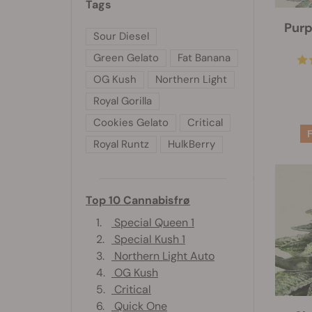
Tags
Purp
Sour Diesel
Green Gelato
Fat Banana
OG Kush
Northern Light
Royal Gorilla
Cookies Gelato
Critical
Royal Runtz
HulkBerry
Top 10 Cannabisfrø
1.
Special Queen 1
2.
Special Kush 1
3.
Northern Light Auto
4.
OG Kush
5.
Critical
6.
Quick One