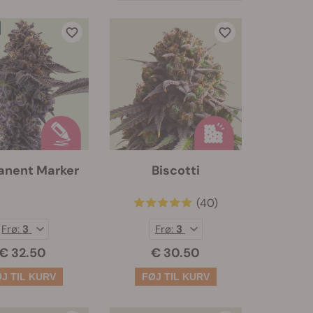
anent Marker
Biscotti
(40)
Frø:
3
Frø:
3
€ 32.50
€ 30.50