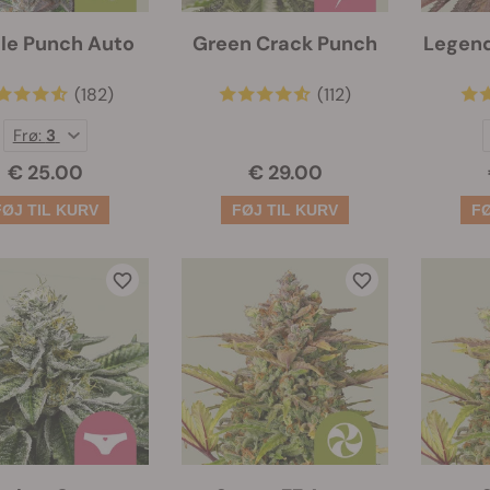
le Punch Auto
Green Crack Punch
Legen
(182)
(112)
Frø:
3
€ 25.00
€ 29.00