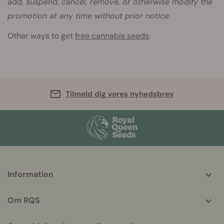
add, suspend, cancel, remove, or otherwise modify the
promotion at any time without prior notice.
Other ways to get
free cannabis seeds
.
Tilmeld dig vores nyhedsbrev
More
Information
helpful
info
Om RQS