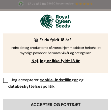
4.7 ud af 5 fra
58690 bedømmelser
☀️ S
ummer Sales
: Op til 50 % rabat
på udvalgte produkter! ⏤
Shop nu
🛍️
Er du fyldt 18 år?
Indholdet og produkterne på vores hjemmeside er forbeholdt
myndige personer. Se vores vilkår og betingelser.
Nej, jeg er ikke fyldt 18 år
Jeg accepterer
cookie-indstillinger
og
databeskyttelsespolitik
ACCEPTER OG FORTSÆT