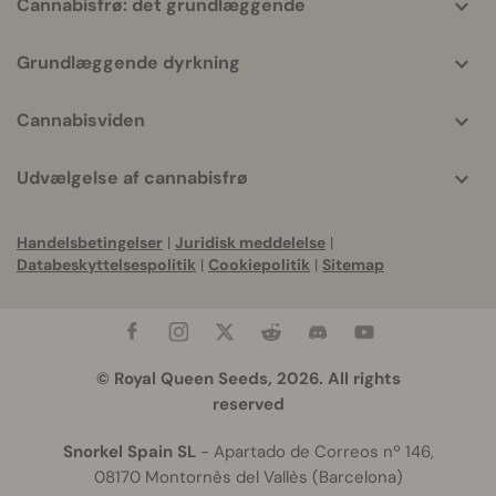
Cannabisfrø: det grundlæggende
Grundlæggende dyrkning
Cannabisviden
Udvælgelse af cannabisfrø
Handelsbetingelser
|
Juridisk meddelelse
|
Databeskyttelsespolitik
|
Cookiepolitik
|
Sitemap
© Royal Queen Seeds, 2026. All rights
reserved
Snorkel Spain SL
- Apartado de Correos nº 146,
08170 Montornès del Vallès (Barcelona)