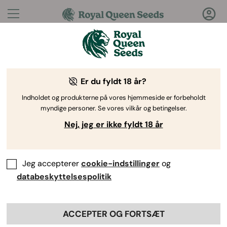
Spørgsmål?
Svar!
Er du fyldt 18 år?
Velkommen til Royal Queen Seeds Help Center
Indholdet og produkterne på vores hjemmeside er forbeholdt
myndige personer. Se vores vilkår og betingelser.
Nej, jeg er ikke fyldt 18 år
Jeg accepterer
cookie-indstillinger
og
Help Center
>
Back
databeskyttelsespolitik
Hvad er de mest populære THC-
ACCEPTER OG FORTSÆT
sorter hos Royal Queen Seeds?