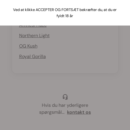
Nogle af de mest populære THC-rige
Ved at klikke ACCEPTER OG FORTSÆT bekræfter du, at du er
sorter inkluderer:
fyldt 18 år
Amnesi Haze
Northern Light
OG Kush
Royal Gorilla
Hvis du har yderligere
spørgsmål
...
kontakt os