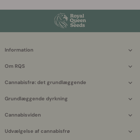
More
Information
helpful
info
Om RQS
Cannabisfrø: det grundlæggende
Grundlæggende dyrkning
Cannabisviden
Udvælgelse af cannabisfrø