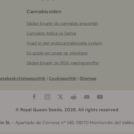
Cannabisviden
Sådan bruger du cannabis ansvarligt
Cannabis Indica vs Sativa
Hvad er det endocannabinoide system
En guide om smag og virkninger
Sådan bruger du RQS-næringsstoffer
atabeskyttelsespolitik
|
Cookiepolitik
|
Sitemap
© Royal Queen Seeds, 2026. All rights reserved
in SL
- Apartado de Correos nº 146, 08170 Montornès del Vallès