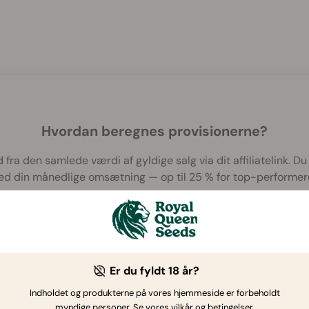
Hvordan beregnes provisionerne?
fra den samlede værdi af gyldige salg via dit affiliatelink. Du
med din månedlige omsætning — op til 25 % for top-performere
Er du fyldt 18 år?
Indholdet og produkterne på vores hjemmeside er forbeholdt
myndige personer. Se vores vilkår og betingelser.