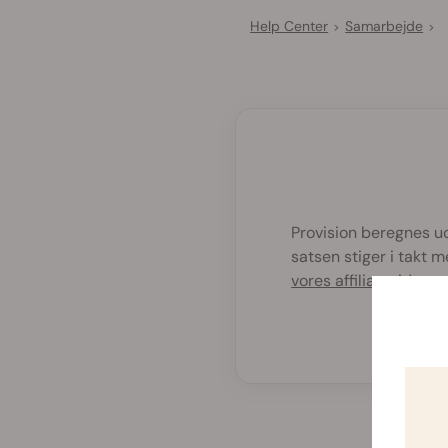
Help Center
Samarbejde
>
>
Provision beregnes ud 
satsen stiger i takt 
vores affiliateside
.