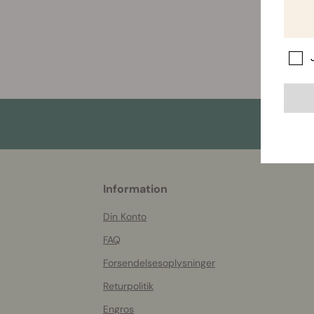
More
Information
helpful
info
Din Konto
FAQ
Forsendelsesoplysninger
Returpolitik
Engros