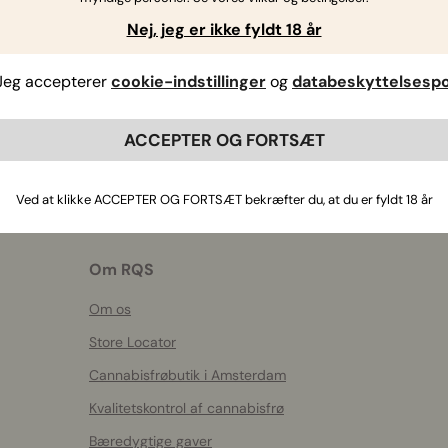
Hvis du har yderligere spørgsmål
,
kontakt os
Nej, jeg er ikke fyldt 18 år
Jeg accepterer
cookie-indstillinger
og
databeskyttelsespol
ACCEPTER OG FORTSÆT
Ved at klikke ACCEPTER OG FORTSÆT bekræfter du, at du er fyldt 18 år
Om RQS
Om os
Store Locator
Cannabisfrøbutik i Amsterdam
Kvalitetskontrol af cannabisfrø
Bæredygtige gaver