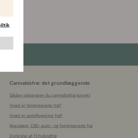
itik
Cannabisfrø: det grundlæggende
Sådan opbevarer du cannabisfrø korrekt
Hvad er feminiserede frø?
Hvad er autoflowering frø?
Regulære, CBD, auto- og feminiserede frø
Dyrkning af F1 hybridfrø