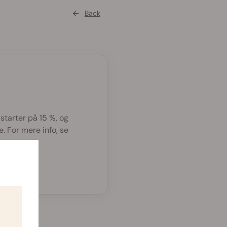
Back
 starter på 15 %, og
. For mere info, se