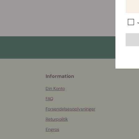
More
Information
helpful
info
Din Konto
FAQ
Forsendelsesoplysninger
Returpolitik
Engros