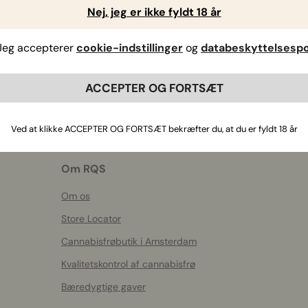
Nej, jeg er ikke fyldt 18 år
Jeg accepterer
cookie-indstillinger
og
databeskyttelsespol
ACCEPTER OG FORTSÆT
Ved at klikke ACCEPTER OG FORTSÆT bekræfter du, at du er fyldt 18 år
Om RQS
Om os
Store Locator
Cannabisfrøbutik i Amsterdam
Kvalitetskontrol af cannabisfrø
Bæredygtige gaver