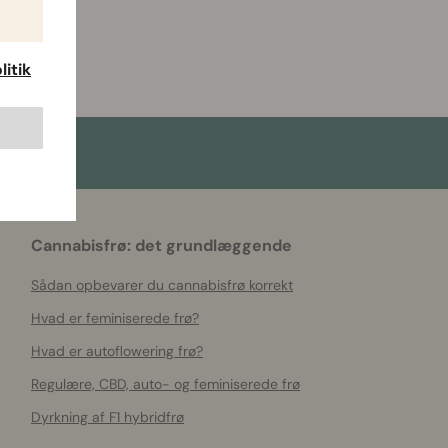
itik
Cannabisfrø: det grundlæggende
Sådan opbevarer du cannabisfrø korrekt
Hvad er feminiserede frø?
Hvad er autoflowering frø?
Regulære, CBD, auto- og feminiserede frø
Dyrkning af F1 hybridfrø