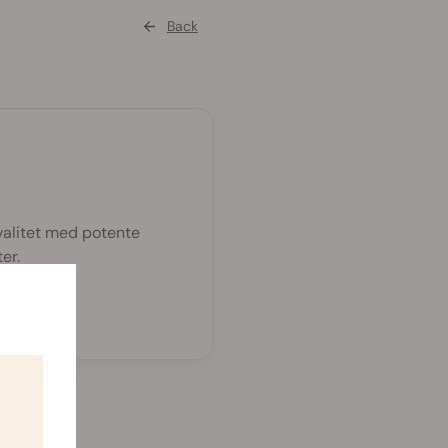
Back
valitet med potente
er.