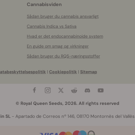
Cannabisviden
Sådan bruger du cannabis ansvarligt
Cannabis Indica vs Sativa
Hvad er det endocannabinoide system
En guide om smag og virkninger
Sådan bruger du RQS-næringsstoffer
atabeskyttelsespolitik
|
Cookiepolitik
|
Sitemap
© Royal Queen Seeds, 2026. All rights reserved
in SL
- Apartado de Correos nº 146, 08170 Montornès del Vallès