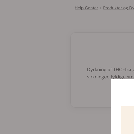
Help Center
Produkter og D
>
Dyrkning af THC-frø g
virkninger, fyldige sm