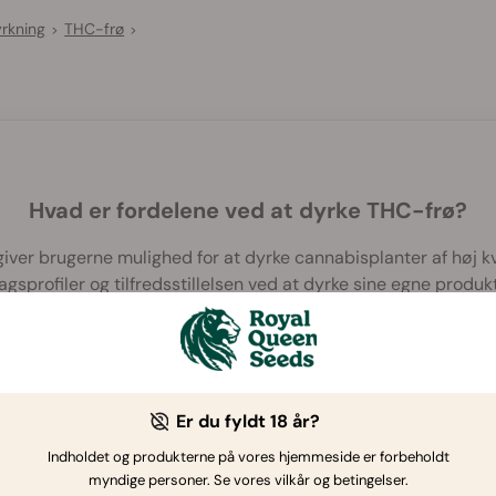
yrkning
THC-frø
>
>
Hvad er fordelene ved at dyrke THC-frø?
iver brugerne mulighed for at dyrke cannabisplanter af høj k
agsprofiler og tilfredsstillelsen ved at dyrke sine egne produkt
Er du fyldt 18 år?
Indholdet og produkterne på vores hjemmeside er forbeholdt
myndige personer. Se vores vilkår og betingelser.
Hvis du har yderligere spørgsmål
,
kontakt os