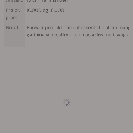
Afstand
15 cm fra hinanden
Frø pr.
10.000 og 18.000
gram
Notat
Forøger produktionen af essentielle olier i mang
gødning vil resultere i en masse løv med svag ar