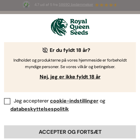
4.7 ud af 5 fra
58690 bedømmelser
🎁
3 White Widow Auto frø
GRATIS til de
første 100, der bruger koden
AUGUST26 🌿
Er du fyldt 18 år?
Indholdet og produkterne på vores hjemmeside er forbeholdt
myndige personer. Se vores vilkår og betingelser.
Nej, jeg er ikke fyldt 18 år
Jeg accepterer
cookie-indstillinger
og
databeskyttelsespolitik
ACCEPTER OG FORTSÆT