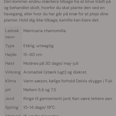
Den kommer endnu stærkere tilbage fra at blive trådt på
og behandlet skidt, hvorfor du skal plante den ved en
havegang, eller hvor du har går på knæ for at pleje dine
planter. Hold dig ikke tilbage, kamille kan klare det.
Latinsk
Matricaria chamomilla
navn
Type
Etårig, urteagtig.
Højde
15-60 cm
Høst
Modnes på 30 dage/ maj-juli
Virkning
Aromatisk (stærk lugt) og diskret.
Klima
Varm sæson, kølige forhold Delvis skygge / Fuld s
pH
Mellem 5,6 og 7,5
Jord
Ringe til gennemsnit jord. Kan være lettere sand
Spiring
10-14 dage/ 19°C