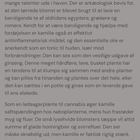
mange talenter ude i haven. Der er arkæologisk bevis for,
at den tørrede blomst er blevet brugt til at lave en
beroligende te af oldtidens egyptere, grækere og
romere. Kendt for at være beroligende og hjælpe med
fordøjelsen er kamille også et effektivt
antiinflammatorisk middel, og den essentielle olie er
anerkendt som en tonic til huden, især mod
forbrændninger. Den kan ses som den vestlige udgave af
ginseng. Denne meget hårdføre, lave, busket plante har
en tendens til at klumpe sig sammen med andre planter
og kan pilles fra hinanden og plantes over det hele, eller
den kan sættes i en potte og gives som en levende gave
til ens elskede.
Som en ledsagerplante til cannabis øger kamille
saftspændingen hos naboplanterne, mens hun frastøder
myg og fluer. De små lysehvide blomsters tæppe vil altid
summe af glade honningbier og svirrefluer. Den ser
måske skrøbelig ud, men kamille er faktisk rigtig stærk.