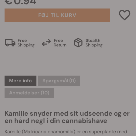
€ 0.94
FØJ TIL KURV
Free
Free
Stealth
Shipping
Return
Shipping
Mere info
Spørgsmål
(0)
Anmeldelser (10)
Kamille snyder med sit udseende og er
en hård negl i din cannabishave
Kamille (Matricaria chamomilla) er en superplante med