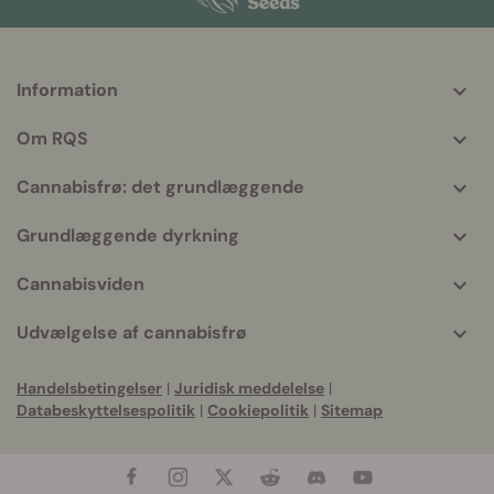
Information
More
helpful
Om RQS
info
Cannabisfrø: det grundlæggende
Grundlæggende dyrkning
Cannabisviden
Udvælgelse af cannabisfrø
Handelsbetingelser
|
Juridisk meddelelse
|
Databeskyttelsespolitik
|
Cookiepolitik
|
Sitemap