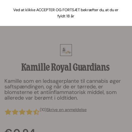
Ved at klikke ACCEPTER OG FORTSÆT bekræfter du, at du er
fyldt 18 år
Kamille Royal Guardians
Kamille som en ledsagerplante til cannabis øger
saftspændingen, og når de er tørrede, er
blomsterne et antiinflammatorisk middel, som
allerede var berømt i oldtiden.
(10)
Skrive en anmeldelse