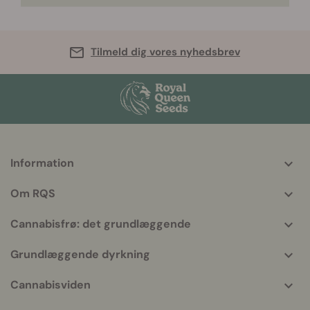
Tilmeld dig vores nyhedsbrev
Information
More
helpful
Om RQS
info
Cannabisfrø: det grundlæggende
Grundlæggende dyrkning
Cannabisviden