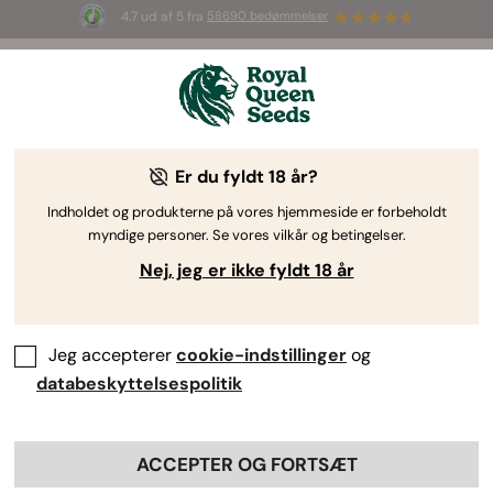
4.7 ud af 5 fra
58690 bedømmelser
🎁
3 White Widow Auto frø
GRATIS til de
første 100, der bruger koden
AUGUST26 🌿
Er du fyldt 18 år?
Indholdet og produkterne på vores hjemmeside er forbeholdt
myndige personer. Se vores vilkår og betingelser.
Nej, jeg er ikke fyldt 18 år
Jeg accepterer
cookie-indstillinger
og
databeskyttelsespolitik
ACCEPTER OG FORTSÆT