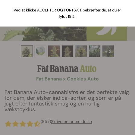
Ved at klikke ACCEPTER OG FORTSÆT bekræfter du, at du er
fyldt 18 år
+ 3
Fat Banana
Auto
Fat Banana x Cookies Auto
Fat Banana Auto-cannabisfrø er det perfekte valg
for dem, der elsker indica-sorter, og som er på
jagt efter fantastisk smag og en hurtig
vækstcyklus.
(857)
Skrive en anmeldelse