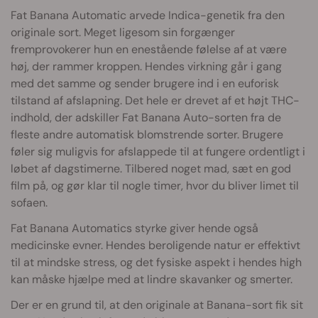
Fat Banana Automatic arvede Indica-genetik fra den
originale sort. Meget ligesom sin forgænger
fremprovokerer hun en enestående følelse af at være
høj, der rammer kroppen. Hendes virkning går i gang
med det samme og sender brugere ind i en euforisk
tilstand af afslapning. Det hele er drevet af et højt THC-
indhold, der adskiller Fat Banana Auto-sorten fra de
fleste andre automatisk blomstrende sorter. Brugere
føler sig muligvis for afslappede til at fungere ordentligt i
løbet af dagstimerne. Tilbered noget mad, sæt en god
film på, og gør klar til nogle timer, hvor du bliver limet til
sofaen.
Fat Banana Automatics styrke giver hende også
medicinske evner. Hendes beroligende natur er effektivt
til at mindske stress, og det fysiske aspekt i hendes high
kan måske hjælpe med at lindre skavanker og smerter.
Der er en grund til, at den originale at Banana-sort fik sit