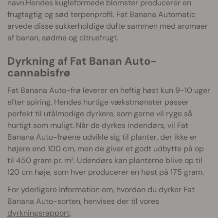
navn.Hendes kugleformede blomster producerer en
frugtagtig og sød terpenprofil. Fat Banana Automatic
arvede disse sukkerholdige dufte sammen med aromaer
af banan, sødme og citrusfrugt.
Dyrkning af Fat Banan Auto-
cannabisfrø
Fat Banana Auto-frø leverer en heftig høst kun 9-10 uger
efter spiring. Hendes hurtige vækstmønster passer
perfekt til utålmodige dyrkere, som gerne vil ryge så
hurtigt som muligt. Når de dyrkes indendørs, vil Fat
Banana Auto-frøene udvikle sig til planter, der ikke er
højere end 100 cm, men de giver et godt udbytte på op
til 450 gram pr. m². Udendørs kan planterne blive op til
120 cm høje, som hver producerer en høst på 175 gram.
For yderligere information om, hvordan du dyrker Fat
Banana Auto-sorten, henvises der til vores
dyrkningsrapport
.