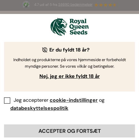
4.7 ud af 5 fra
58690 bedømmelser
🎁
3 White Widow Auto frø
GRATIS til de
første 100, der bruger koden
AUGUST26 🌿
Er du fyldt 18 år?
Indholdet og produkterne på vores hjemmeside er forbeholdt
myndige personer. Se vores vilkår og betingelser.
Nej, jeg er ikke fyldt 18 år
Jeg accepterer
cookie-indstillinger
og
databeskyttelsespolitik
ACCEPTER OG FORTSÆT