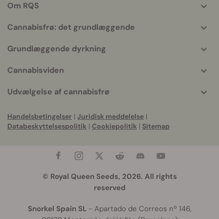
Om RQS
info
Cannabisfrø: det grundlæggende
Grundlæggende dyrkning
Cannabisviden
Udvælgelse af cannabisfrø
Handelsbetingelser
|
Juridisk meddelelse
|
Databeskyttelsespolitik
|
Cookiepolitik
|
Sitemap
© Royal Queen Seeds, 2026. All rights
reserved
Snorkel Spain SL
- Apartado de Correos nº 146,