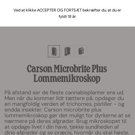
Ved at klikke ACCEPTER OG FORTSÆT bekræfter du, at du er
fyldt 18 år
Carson Microbrite Plus
Lommemikroskop
På afstand ser de fleste cannabisplanter ens ud.
Men når du kommer lidt tættere på, opdager du
en mangfoldig verden af trichomes, pistiller - og
endda insekter. Carson microbrite plus
lommemikroskop gør det muligt for dyrkerne at se
nærmere på deres afgrøder. Brug mikroskopet til
at opdage livet i din have, tjekke sundheden af
dine afgrøder og se præcis, hvornår du skal høste.