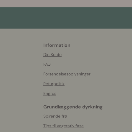
Information
More
helpful
Din Konto
info
FAQ
Forsendelsesoplysninger
Returpolitik
Engros
Grundlæggende dyrkning
Spirende frø
Tips til vegetativ fase