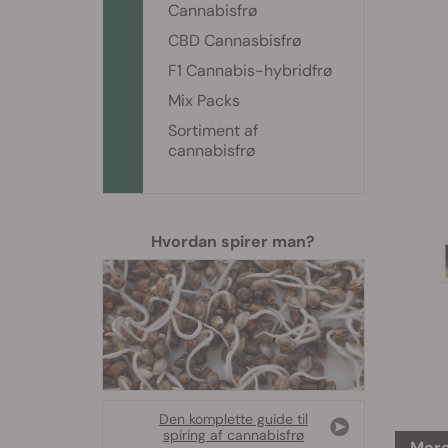
Cannabisfrø
CBD Cannasbisfrø
F1 Cannabis-hybridfrø
Mix Packs
Sortiment af
cannabisfrø
Hvordan spirer man?
Den komplette guide til
spiring af cannabisfrø
Mere