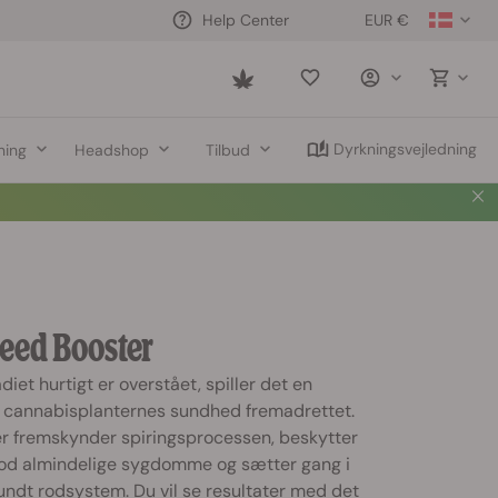
EUR €
Help Center
Saved
items
Dyrkningsvejledning
ning
Headshop
Tilbud
eed Booster
iet hurtigt er overstået, spiller det en
or cannabisplanternes sundhed fremadrettet.
r fremskynder spiringsprocessen, beskytter
od almindelige sygdomme og sætter gang i
sundt rodsystem. Du vil se resultater med det