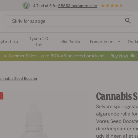
4.7 ud af 5 fra
58653 bedømmelser
Tyson 2.0
hybrid frø
Mix Packs
Frøsortiment
Dyrk
frø
☀️
Summer Sales: Up to 50% off selected products! ⏤
Buy Now
🛍️
annabis Seed Booster
Cannabis S
Selvom spiringsstad
afgørende rolle f
Vores Seed Booste
dine kimplanter m
udviklingen af et 