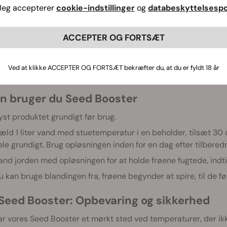
Jeg accepterer
cookie-indstillinger
og
databeskyttelsespol
remskynd spiringsprocessen
eskyt frøene mod sygdomme
ACCEPTER OG FORTSÆT
ktiver ældre frø
tyrk udviklingen af rødderne
idlig forbedring af næringsstofoptagelse
Ved at klikke ACCEPTER OG FORTSÆT bekræfter du, at du er fyldt 18 år
kab grobunden for en vellykket vækstcyklus
n bruger du Seed Booster
yst produktet grundigt før brug.
æld 1 liter vand med stuetemperatur i en beholder, tilsæt 30 d
ele grundigt. Brug opløsningen inden for en dag efter tilberedn
and jorden med opløsningen for at holde frøene fugtede, indtil
u kan bruge blandingen fra, frøene begynder at spire, til de før
Seed Booster: Opbevaring og sikkerhed
 vores Seed Booster et mørkt sted ved temperaturer, der ikke