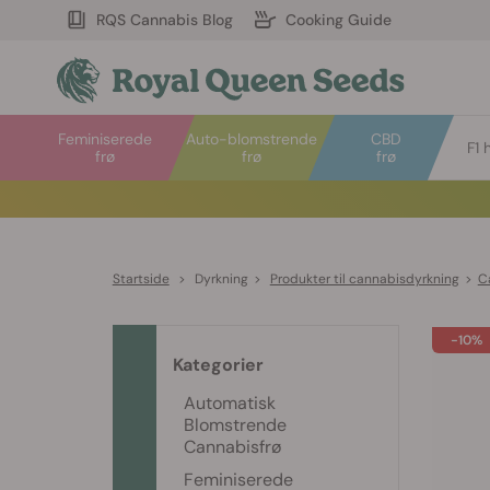
RQS Cannabis Blog
Cooking Guide
Feminiserede
Auto-blomstrende
CBD
F1 
frø
frø
frø
Startside
>
Dyrkning
>
Produkter til cannabisdyrkning
>
C
-10%
Kategorier
Automatisk
Blomstrende
Cannabisfrø
Feminiserede