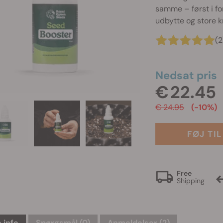
samme – først i for
udbytte og store 
(2
Nedsat pris
€ 22.45
€ 24.95
(-10%)
FØJ TI
Free
Shipping
 info
Spørgsmål
(0)
Anmeldelser (2)