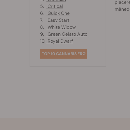
placere
5.
Critical
månede
6.
Quick One
7.
Easy Start
8.
White Widow
9.
Green Gelato Auto
10.
Royal Dwarf
TOP 10 CANNABIS FRØ