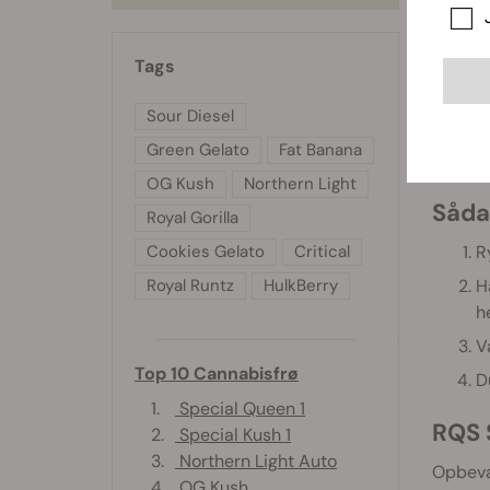
F
B
Tags
A
S
Sour Diesel
T
Green Gelato
Fat Banana
S
OG Kush
Northern Light
Såda
Royal Gorilla
R
Cookies Gelato
Critical
H
Royal Runtz
HulkBerry
h
V
Top 10 Cannabisfrø
D
1.
Special Queen 1
RQS 
2.
Special Kush 1
3.
Northern Light Auto
Opbevar
4.
OG Kush