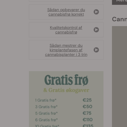
Sådan opbevarer du
cannabisfrø korrekt
Cann
Kvalitetskontrol af
cannabisfrø
Sådan mestrer du
kimplantefasen af
cannabisplanter i 3 trin