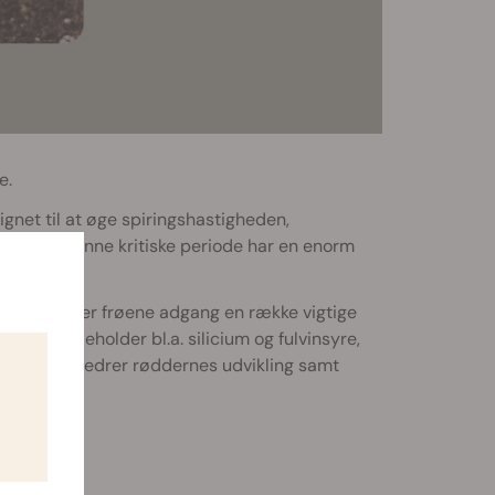
e.
gnet til at øge spiringshastigheden,
 vigtig. Denne kritiske periode har en enorm
.
remmer, giver frøene adgang en række vigtige
ingen indeholder bl.a. silicium og fulvinsyre,
r, der forbedrer røddernes udvikling samt