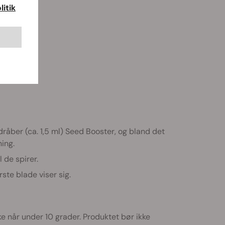
itik
råber (ca. 1,5 ml) Seed Booster, og bland det
ing.
 de spirer.
ste blade viser sig.
 når under 10 grader. Produktet bør ikke