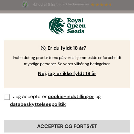
4.7 ud af 5 fra
58690 bedømmelser
🎁
3 White Widow Auto frø
GRATIS til de
første 100, der bruger koden
AUGUST26 🌿
Er du fyldt 18 år?
Indholdet og produkterne på vores hjemmeside er forbeholdt
myndige personer. Se vores vilkår og betingelser.
Nej, jeg er ikke fyldt 18 år
Jeg accepterer
cookie-indstillinger
og
databeskyttelsespolitik
ACCEPTER OG FORTSÆT