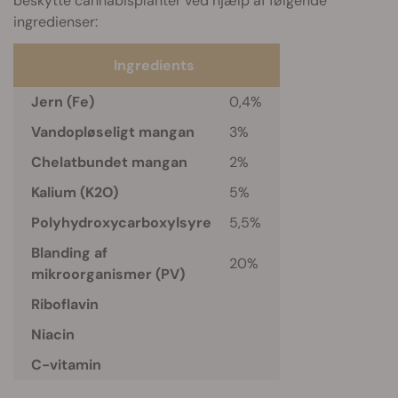
beskytte cannabisplanter ved hjælp af følgende
ingredienser:
Ingredients
Jern
(Fe)
0,4%
Vandopløseligt mangan
3%
Chelatbundet mangan
2%
Kalium
(K2O)
5%
Polyhydroxycarboxylsyre
5,5%
Blanding af
20%
mikroorganismer
(PV)
Riboflavin
Niacin
C-vitamin