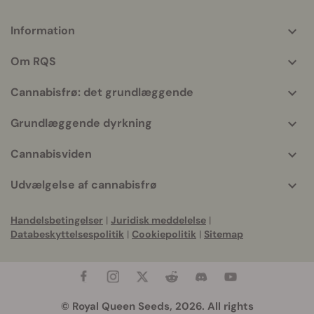
Information
More
helpful
Om RQS
info
Cannabisfrø: det grundlæggende
Grundlæggende dyrkning
Cannabisviden
Udvælgelse af cannabisfrø
Handelsbetingelser
|
Juridisk meddelelse
|
Databeskyttelsespolitik
|
Cookiepolitik
|
Sitemap
© Royal Queen Seeds, 2026. All rights