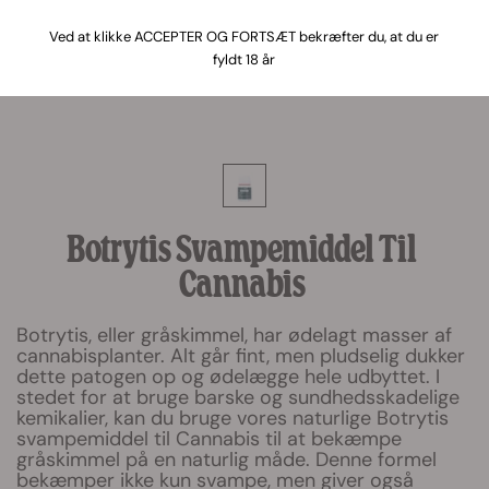
Ved at klikke ACCEPTER OG FORTSÆT bekræfter du, at du er
fyldt 18 år
Botrytis Svampemiddel Til
Cannabis
Botrytis, eller gråskimmel, har ødelagt masser af
cannabisplanter. Alt går fint, men pludselig dukker
dette patogen op og ødelægge hele udbyttet. I
stedet for at bruge barske og sundhedsskadelige
kemikalier, kan du bruge vores naturlige Botrytis
svampemiddel til Cannabis til at bekæmpe
gråskimmel på en naturlig måde. Denne formel
bekæmper ikke kun svampe, men giver også