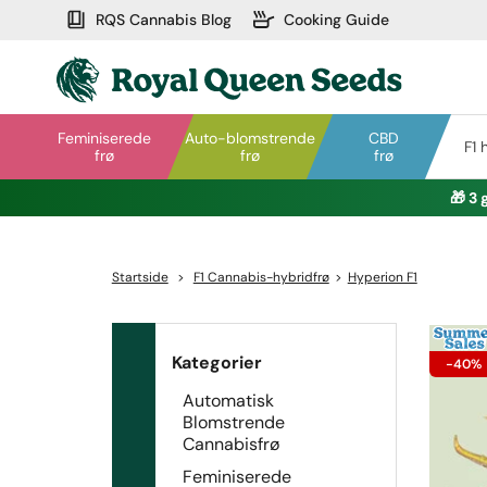
RQS Cannabis Blog
Cooking Guide
Feminiserede
Auto-blomstrende
CBD
F1 
frø
frø
frø
🎁
3 
Startside
>
F1 Cannabis-hybridfrø
>
Hyperion F1
Kategorier
-40%
Automatisk
Blomstrende
Cannabisfrø
Feminiserede