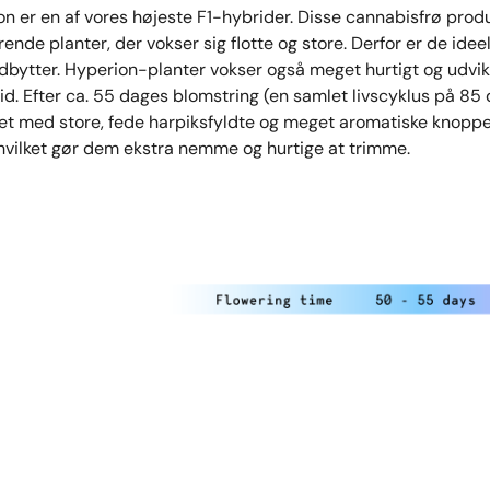
n er en af vores højeste F1-hybrider. Disse cannabisfrø prod
ende planter, der vokser sig flotte og store. Derfor er de ideel
dbytter. Hyperion-planter vokser også meget hurtigt og udvi
id. Efter ca. 55 dages blomstring (en samlet livscyklus på 85 d
et med store, fede harpiksfyldte og meget aromatiske knoppe
hvilket gør dem ekstra nemme og hurtige at trimme.