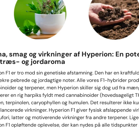
a, smag og virkninger af Hyperion: En pote
etræs- og jordaroma
n F1 er tro mod sin genetiske afstamning. Den har en kraftful
kre pebrede og jordagtige noter. Alle vores F1-hybrider pro
noider og terpener, men Hyperion skiller sig dog ud fra mæn
rer en rig harpiks fyldt med cannabinoider (hovedsageligt T
n, terpinolen, caryophyllen og humulen. Det resulterer ikke ku
lancerede virkninger. Hyperion F1 giver fysisk afslappende v
fori, latter og motiverende virkninger fra andre terpener. Li
n F1 opløftende oplevelse, der kan nydes på alle tidspunkter 