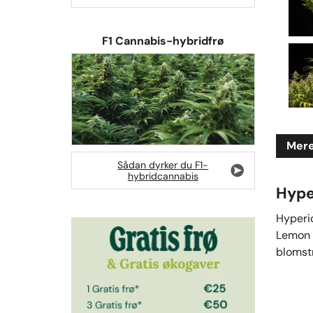
F1 Cannabis-hybridfrø
Mere
Sådan dyrker du F1-
hybridcannabis
Hyper
Hyperio
Lemon o
blomstr