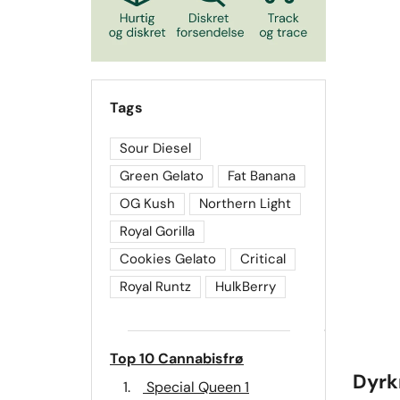
Tags
Sour Diesel
Green Gelato
Fat Banana
OG Kush
Northern Light
Royal Gorilla
Cookies Gelato
Critical
Royal Runtz
HulkBerry
Top 10 Cannabisfrø
Dyrk
1.
Special Queen 1