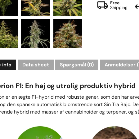
Free
Shipping
 info
Data sheet
Spørgsmål
(0)
Anmeldelser (
ion F1: En høj og utrolig produktiv hybrid
n er en ægte F1-hybrid med robuste gener, som den har arvet
g den spanske automatisk blomstrende sort Sin Tra Bajo. Det
ende hybrid med masser af cannabinoider og terpener, og så e