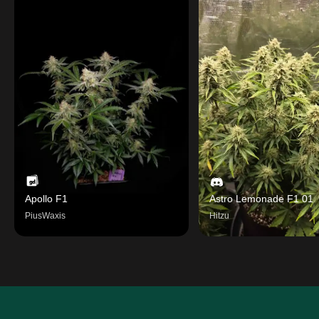
Apollo F1
Astro Lemonade F1 01
PiusWaxis
Hitzu