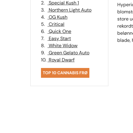
2.
Special Kush 1
Hyperio
3.
Northern Light Auto
blomstr
4.
OG Kush
store u
5.
Critical
rekordt
6.
Quick One
belønn
7.
Easy Start
blade, 
8.
White Widow
9.
Green Gelato Auto
10.
Royal Dwarf
TOP 10 CANNABIS FRØ