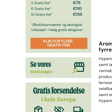
Arom
fyrr
Hyperio
samt læ
cannabi
produce
farnese
velafba
samt eu
Hyperio