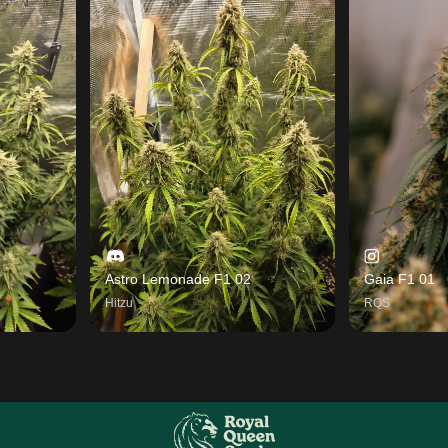
Astro Lemonade F1 02
Gaia F1 01
Hitzu
RQS