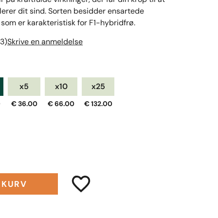
lerer dit sind. Sorten besidder ensartede
om er karakteristisk for F1-hybridfrø.
3)
Skrive en anmeldelse
x5
x10
x25
0
€ 36.00
€ 66.00
€ 132.00
L KURV