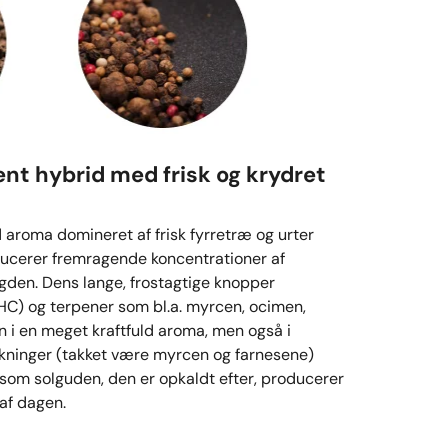
nt hybrid med frisk og krydret
d aroma domineret af frisk fyrretræ og urter
ducerer fremragende koncentrationer af
gden. Dens lange, frostagtige knopper
HC) og terpener som bl.a. myrcen, ocimen,
n i en meget kraftfuld aroma, men også i
irkninger (takket være myrcen og farnesene)
gesom solguden, den er opkaldt efter, producerer
af dagen.