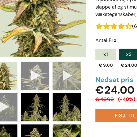
slappe af og stimu
vækstegenskaber, s
(6
Antal
Fro
:
x1
x3
€ 9.60
€ 24.0
Nedsat pris
€ 24.00
€ 40.00
(-40%)
FØJ TI