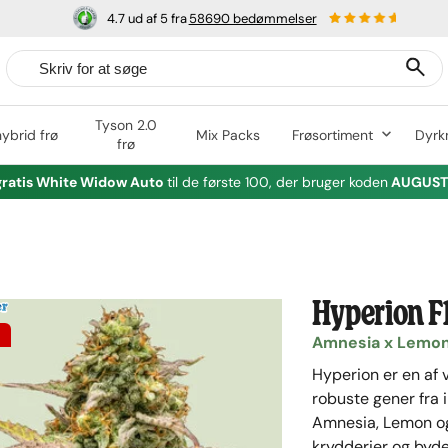
4.7 ud af 5 fra
58690 bedømmelser
Tyson 2.0
hybrid frø
Mix Packs
Frøsortiment
Dyrk
frø
gratis White Widow Auto
til de første 100, der bruger koden
AUGUST2
Hyperion F
Amnesia x Lemon 
Hyperion er en af 
robuste gener fra 
Amnesia, Lemon og S
krydderier og byder