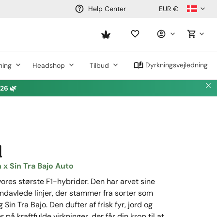
EUR €
Help Center
Saved
items
Dyrkningsvejledning
ning
Headshop
Tilbud
6 🌿
1
x Sin Tra Bajo Auto
vores største F1-hybrider. Den har arvet sine
indavlede linjer, der stammer fra sorter som
in Tra Bajo. Den dufter af frisk fyr, jord og
 på kraftfulde virkninger, der får din krop til at