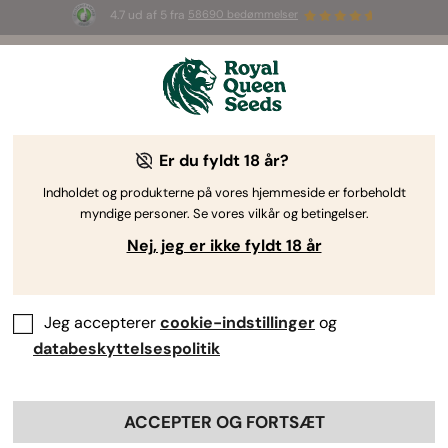
4.7 ud af 5 fra
58690 bedømmelser
🎁
3 White Widow Auto frø
GRATIS til de
første 100, der bruger koden
AUGUST26 🌿
Er du fyldt 18 år?
Indholdet og produkterne på vores hjemmeside er forbeholdt
myndige personer. Se vores vilkår og betingelser.
Nej, jeg er ikke fyldt 18 år
Jeg accepterer
cookie-indstillinger
og
databeskyttelsespolitik
ACCEPTER OG FORTSÆT