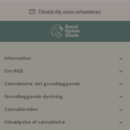
Tilmeld dig vores nyhedsbrev
Information
More
helpful
Om RQS
info
Cannabisfrø: det grundlæggende
Grundlæggende dyrkning
Cannabisviden
Udvælgelse af cannabisfrø