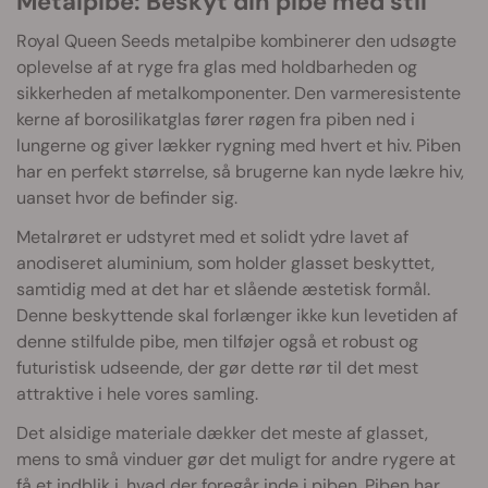
Metalpibe: Beskyt din pibe med stil
Royal Queen Seeds metalpibe kombinerer den udsøgte
oplevelse af at ryge fra glas med holdbarheden og
sikkerheden af metalkomponenter. Den varmeresistente
kerne af borosilikatglas fører røgen fra piben ned i
lungerne og giver lækker rygning med hvert et hiv. Piben
har en perfekt størrelse, så brugerne kan nyde lækre hiv,
uanset hvor de befinder sig.
Metalrøret er udstyret med et solidt ydre lavet af
anodiseret aluminium, som holder glasset beskyttet,
samtidig med at det har et slående æstetisk formål.
Denne beskyttende skal forlænger ikke kun levetiden af
denne stilfulde pibe, men tilføjer også et robust og
futuristisk udseende, der gør dette rør til det mest
attraktive i hele vores samling.
Det alsidige materiale dækker det meste af glasset,
mens to små vinduer gør det muligt for andre rygere at
få et indblik i, hvad der foregår inde i piben. Piben har