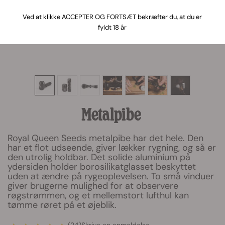
Ved at klikke ACCEPTER OG FORTSÆT bekræfter du, at du er
fyldt 18 år
+ 1
Metalpibe
Royal Queen Seeds metalpibe har det hele. Den
har et flot udseende, giver lækker rygning, og så er
den utrolig holdbar. Det solide aluminium på
ydersiden holder borosilikatglasset beskyttet
uden at ændre på rygeoplevelsen. To små vinduer
giver brugerne mulighed for at observere
røgstrømmen, og et mellemstort lufthul kan
tømme røret på et øjeblik.