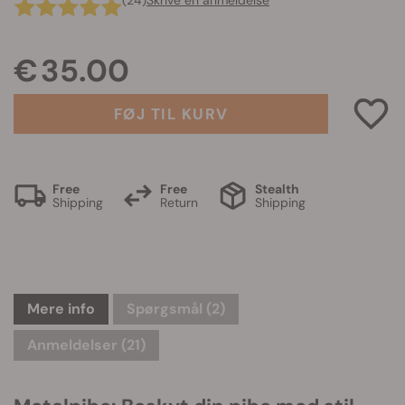
(24)
Skrive en anmeldelse
€ 35.00
FØJ TIL KURV
Free
Free
Stealth
Shipping
Return
Shipping
Mere info
Spørgsmål
(2)
Anmeldelser (21)