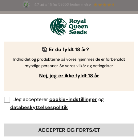
4.7 ud af 5 fra
58653 bedømmelser
☀️ S
ummer Sales
: Op til 50 % rabat
på udvalgte produkter! ⏤
Shop nu
🛍️
Er du fyldt 18 år?
Indholdet og produkterne på vores hjemmeside er forbeholdt
myndige personer. Se vores vilkår og betingelser.
Nej, jeg er ikke fyldt 18 år
Jeg accepterer
cookie-indstillinger
og
databeskyttelsespolitik
ACCEPTER OG FORTSÆT