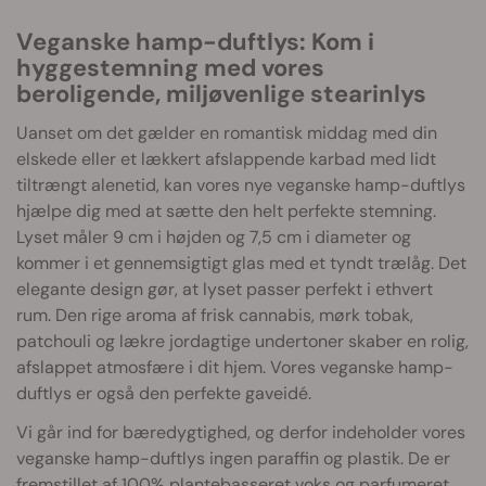
Veganske hamp-duftlys: Kom i
hyggestemning med vores
beroligende, miljøvenlige stearinlys
Uanset om det gælder en romantisk middag med din
elskede eller et lækkert afslappende karbad med lidt
tiltrængt alenetid, kan vores nye veganske hamp-duftlys
hjælpe dig med at sætte den helt perfekte stemning.
Lyset måler 9 cm i højden og 7,5 cm i diameter og
kommer i et gennemsigtigt glas med et tyndt trælåg. Det
elegante design gør, at lyset passer perfekt i ethvert
rum. Den rige aroma af frisk cannabis, mørk tobak,
patchouli og lækre jordagtige undertoner skaber en rolig,
afslappet atmosfære i dit hjem. Vores veganske hamp-
duftlys er også den perfekte gaveidé.
Vi går ind for bæredygtighed, og derfor indeholder vores
veganske hamp-duftlys ingen paraffin og plastik. De er
fremstillet af 100% plantebasseret voks og parfumeret