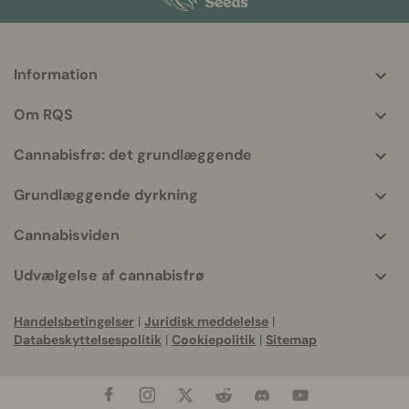
Information
More
helpful
Om RQS
info
Cannabisfrø: det grundlæggende
Grundlæggende dyrkning
Cannabisviden
Udvælgelse af cannabisfrø
Handelsbetingelser
|
Juridisk meddelelse
|
Databeskyttelsespolitik
|
Cookiepolitik
|
Sitemap