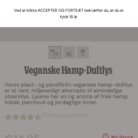
Ved at klikke ACCEPTER OG FORTSÆT bekræfter du, at du er
fyldt 18 år
Veganske Hamp-Duftlys
Vores plast- og paraffinfri veganske hamp-duftlys
er et rent, miljøvenligt alternativ til almindelige
stearinlys. Lysene har en rig aroma af frisk hamp,
tobak, patchouli og jordagtige toner.
(2)
Skrive en anmeldelse
No Stock