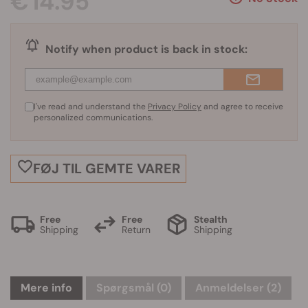
€ 14.95
Notify when product is back in stock:
I've read and understand the
Privacy Policy
and agree to receive
personalized communications.
FØJ TIL GEMTE VARER
Free
Free
Stealth
Shipping
Return
Shipping
Mere info
Spørgsmål
(0)
Anmeldelser (2)