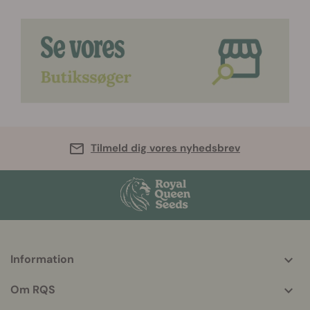
Tilmeld dig vores nyhedsbrev
Information
More
helpful
Om RQS
info