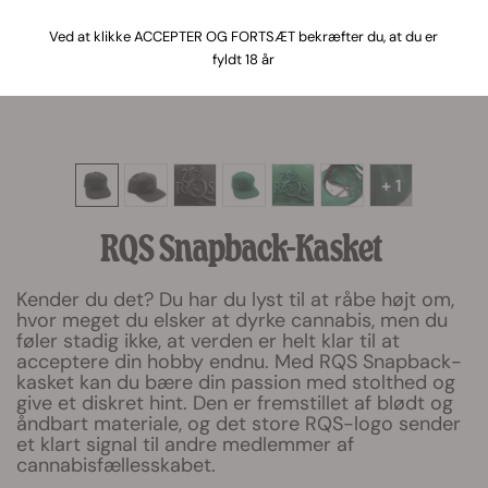
Ved at klikke ACCEPTER OG FORTSÆT bekræfter du, at du er
fyldt 18 år
+ 1
RQS Snapback-Kasket
Kender du det? Du har du lyst til at råbe højt om,
hvor meget du elsker at dyrke cannabis, men du
føler stadig ikke, at verden er helt klar til at
acceptere din hobby endnu. Med RQS Snapback-
kasket kan du bære din passion med stolthed og
give et diskret hint. Den er fremstillet af blødt og
åndbart materiale, og det store RQS-logo sender
et klart signal til andre medlemmer af
cannabisfællesskabet.