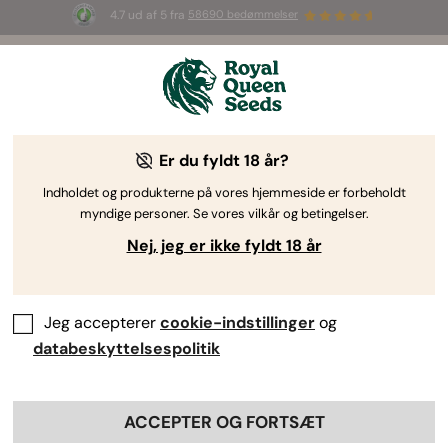
4.7 ud af 5 fra
58690 bedømmelser
🎁
3 White Widow Auto frø
GRATIS til de
første 100, der bruger koden
AUGUST26 🌿
Er du fyldt 18 år?
Indholdet og produkterne på vores hjemmeside er forbeholdt
myndige personer. Se vores vilkår og betingelser.
Nej, jeg er ikke fyldt 18 år
Jeg accepterer
cookie-indstillinger
og
databeskyttelsespolitik
ACCEPTER OG FORTSÆT