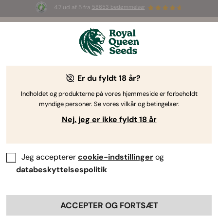
4.7 ud af 5 fra
58653 bedømmelser
☀️ S
ummer Sales
: Op til 50 % rabat
på udvalgte produkter! ⏤
Shop nu
🛍️
Er du fyldt 18 år?
Indholdet og produkterne på vores hjemmeside er forbeholdt
myndige personer. Se vores vilkår og betingelser.
Nej, jeg er ikke fyldt 18 år
Jeg accepterer
cookie-indstillinger
og
databeskyttelsespolitik
ACCEPTER OG FORTSÆT