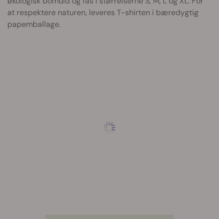
økologisk bomuld og fås i størrelserne S, M, L og XL. For
at respektere naturen, leveres T-shirten i bæredygtig
papemballage.