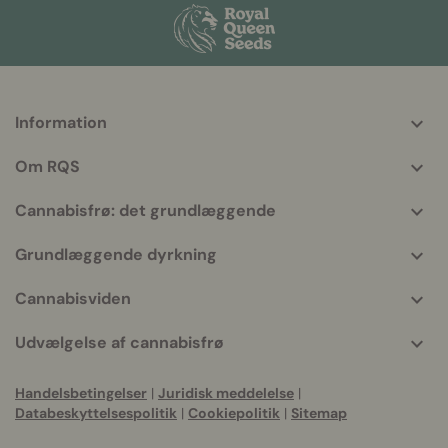
Information
More
helpful
Om RQS
info
Cannabisfrø: det grundlæggende
Grundlæggende dyrkning
Cannabisviden
Udvælgelse af cannabisfrø
Handelsbetingelser
|
Juridisk meddelelse
|
Databeskyttelsespolitik
|
Cookiepolitik
|
Sitemap