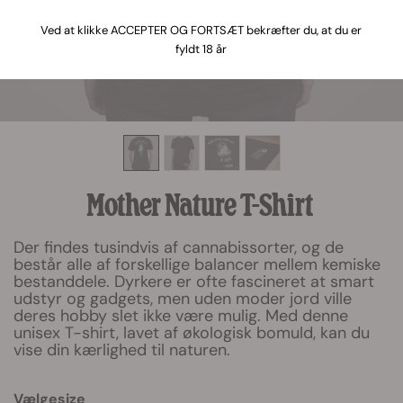
Ved at klikke ACCEPTER OG FORTSÆT bekræfter du, at du er
fyldt 18 år
Mother Nature T-Shirt
Der findes tusindvis af cannabissorter, og de
består alle af forskellige balancer mellem kemiske
bestanddele. Dyrkere er ofte fascineret at smart
udstyr og gadgets, men uden moder jord ville
deres hobby slet ikke være mulig. Med denne
unisex T-shirt, lavet af økologisk bomuld, kan du
vise din kærlighed til naturen.
Vælgesize