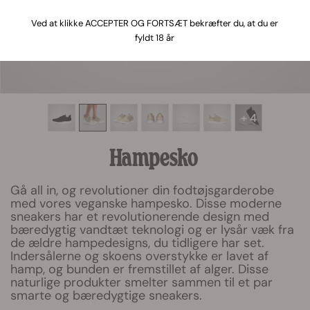
Ved at klikke ACCEPTER OG FORTSÆT bekræfter du, at du er
fyldt 18 år
+ 4
Hampesko
Gå all in, og revolutioner din fodtøjsgarderobe
med vores veganske hampesko. Disse moderne
sneakers har et revolutionerende design med
bæredygtig vandtæt teknologi og er lysår væk fra
de ældre hampedesigns, du tidligere har set.
Indersålerne og skoens overstykke er lavet af
hamp, og bunden er fremstillet af alger. Disse
naturlige produkter smelter sammen til et par
smarte og bæredygtige sneakers.