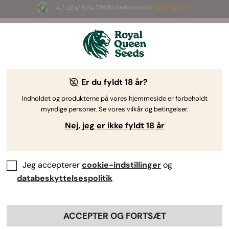
4.7 ud af 5 fra
58690 bedømmelser
🎁
3 White Widow Auto frø
GRATIS til de
første 100, der bruger koden
AUGUST26 🌿
Er du fyldt 18 år?
Indholdet og produkterne på vores hjemmeside er forbeholdt
myndige personer. Se vores vilkår og betingelser.
Nej, jeg er ikke fyldt 18 år
Jeg accepterer
cookie-indstillinger
og
databeskyttelsespolitik
ACCEPTER OG FORTSÆT