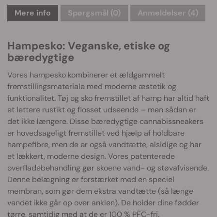
Mere info
Spørgsmål
(0)
Anmeldelser (4)
Hampesko: Veganske, etiske og
bæredygtige
Vores hampesko kombinerer et ældgammelt
fremstillingsmateriale med moderne æstetik og
funktionalitet. Tøj og sko fremstillet af hamp har altid haft
et lettere rustikt og flosset udseende – men sådan er
det ikke længere. Disse bæredygtige cannabissneakers
er hovedsageligt fremstillet ved hjælp af holdbare
hampefibre, men de er også vandtætte, alsidige og har
et lækkert, moderne design. Vores patenterede
overfladebehandling gør skoene vand- og støvafvisende.
Denne belægning er forstærket med en speciel
membran, som gør dem ekstra vandtætte (så længe
vandet ikke går op over anklen). De holder dine fødder
tørre, samtidig med at de er 100 % PFC-fri.