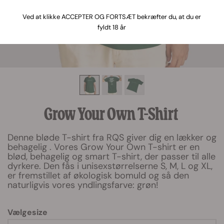
Ved at klikke ACCEPTER OG FORTSÆT bekræfter du, at du er
fyldt 18 år
Grow Your Own T-Shirt
Denne bløde T-shirt fra RQS giver dig en lækker og
behagelig . Vores Grow Your Own T-shirt er en
blød, behagelig og smart T-shirt, der passer til alle
dyrkere. Den fås i unisexstørrelserne S, M, L og XL,
er fremstillet af økologisk bomuld og så den
naturligvis vores yndlingsfarve: grøn!
Vælgesize