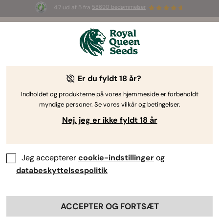
4.7 ud af 5 fra
58690 bedømmelser
🎁
3 White Widow Auto frø
GRATIS til de
første 100, der bruger koden
AUGUST26 🌿
Er du fyldt 18 år?
Indholdet og produkterne på vores hjemmeside er forbeholdt
myndige personer. Se vores vilkår og betingelser.
Nej, jeg er ikke fyldt 18 år
Jeg accepterer
cookie-indstillinger
og
databeskyttelsespolitik
ACCEPTER OG FORTSÆT