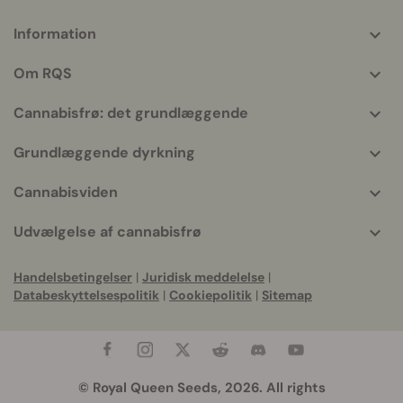
Information
More
helpful
Om RQS
info
Cannabisfrø: det grundlæggende
Grundlæggende dyrkning
Cannabisviden
Udvælgelse af cannabisfrø
Handelsbetingelser
|
Juridisk meddelelse
|
Databeskyttelsespolitik
|
Cookiepolitik
|
Sitemap
© Royal Queen Seeds, 2026. All rights