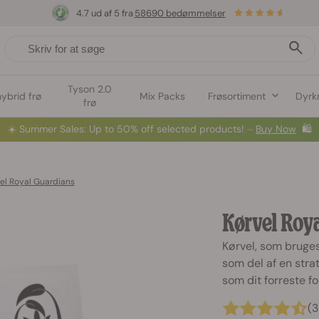
4.7 ud af 5 fra
58690 bedømmelser
Tyson 2.0
hybrid frø
Mix Packs
Frøsortiment
Dyrk
frø
☀️
Summer Sales: Up to 50% off selected products! ⏤
Buy Now
🛍️
el Royal Guardians
Kørvel Roy
Kørvel, som bruges
som del af en strat
som dit forreste 
(3