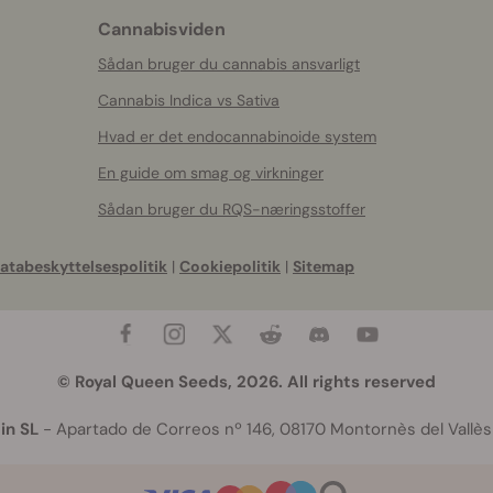
Cannabisviden
Sådan bruger du cannabis ansvarligt
Cannabis Indica vs Sativa
Hvad er det endocannabinoide system
En guide om smag og virkninger
Sådan bruger du RQS-næringsstoffer
atabeskyttelsespolitik
|
Cookiepolitik
|
Sitemap
© Royal Queen Seeds, 2026. All rights reserved
in SL
- Apartado de Correos nº 146, 08170 Montornès del Vallès