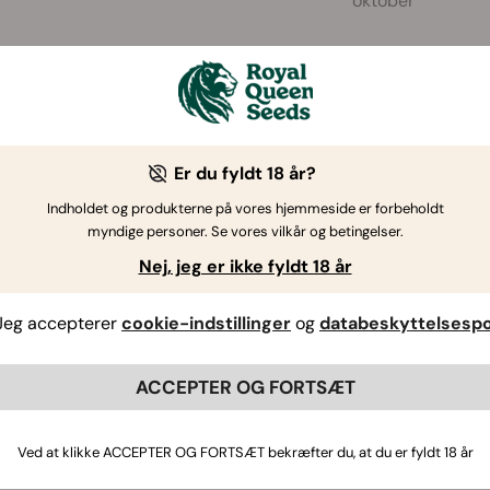
oktober
pH
Jord
Spiring
Afstand
ækker 5,5
Rig, lerholdig
7 - 14 dage / 13°C
25 - 30
Kan dyrkes
jord med
- brug for lys til at
cm
Er du fyldt 18 år?
 5,0 og
masser af tilført
spire.
kompost.
Indholdet og produkterne på vores hjemmeside er forbeholdt
myndige personer. Se vores vilkår og betingelser.
Nej, jeg er ikke fyldt 18 år
Jeg accepterer
cookie-indstillinger
og
databeskyttelsespol
ACCEPTER OG FORTSÆT
Ved at klikke ACCEPTER OG FORTSÆT bekræfter du, at du er fyldt 18 år