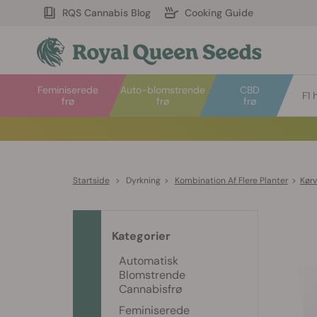
RQS Cannabis Blog
Cooking Guide
Feminiserede
Auto-blomstrende
CBD
F1 
frø
frø
frø
Startside
>
Dyrkning
>
Kombination Af Flere Planter
>
Kørv
Kategorier
Automatisk
Blomstrende
Cannabisfrø
Feminiserede