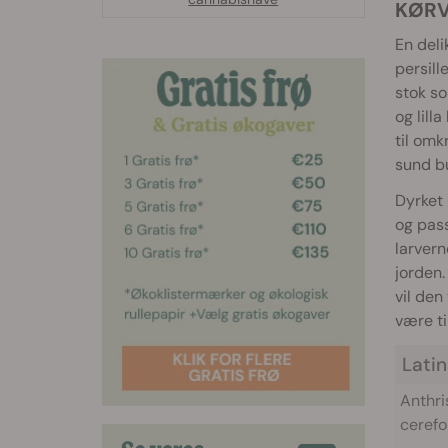
KØRV
En deli
persill
stok so
og lill
til omk
sund bu
Dyrket 
og pas
larvern
jorden.
vil den
være til
Lati
Anthri
cerefo