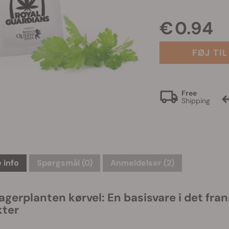
€ 0.94
FØJ TI
Free
Shipping
 info
Spørgsmål
(0)
Anmeldelser (2)
agerplanten kørvel: En basisvare i det fr
kter