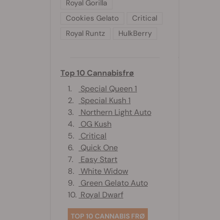
Royal Gorilla
Cookies Gelato
Critical
Royal Runtz
HulkBerry
Top 10 Cannabisfrø
1.
Special Queen 1
2.
Special Kush 1
3.
Northern Light Auto
4.
OG Kush
5.
Critical
6.
Quick One
7.
Easy Start
8.
White Widow
9.
Green Gelato Auto
10.
Royal Dwarf
TOP 10 CANNABIS FRØ