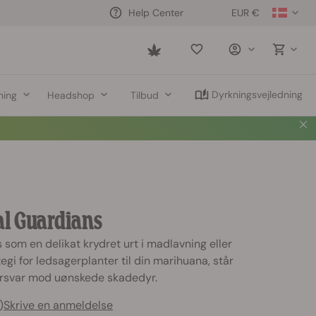
EUR €
Help Center
Saved
items
Dyrkningsvejledning
ning
Headshop
Tilbud
al Guardians
 som en delikat krydret urt i madlavning eller
egi for ledsagerplanter til din marihuana, står
forsvar mod uønskede skadedyr.
)
Skrive en anmeldelse