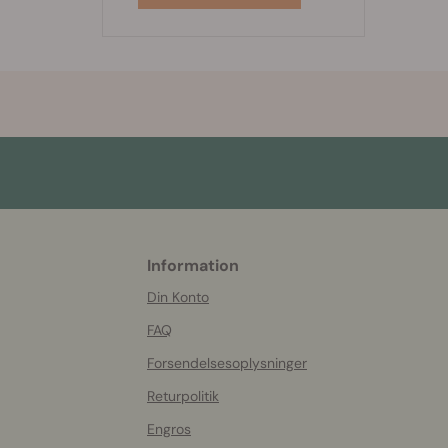
Information
More
helpful
Din Konto
info
FAQ
Forsendelsesoplysninger
Returpolitik
Engros