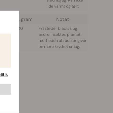
altid fugtig. Kan ikke
lide varmt og tørt
Frø pr. gram
Notat
400 - 500
Frastøder bladlus og
andre insekter, plantet i
nærheden af radiser giver
en mere krydret smag.
itik