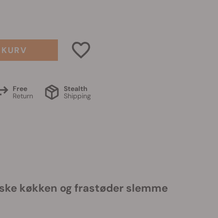
L KURV
Free
Stealth
Return
Shipping
anske køkken og frastøder slemme