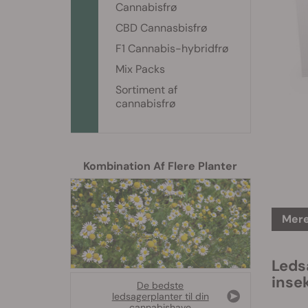
Cannabisfrø
CBD Cannasbisfrø
F1 Cannabis-hybridfrø
Mix Packs
Sortiment af
cannabisfrø
Kombination Af Flere Planter
Mere
Leds
inse
De bedste
ledsagerplanter til din
cannabishave