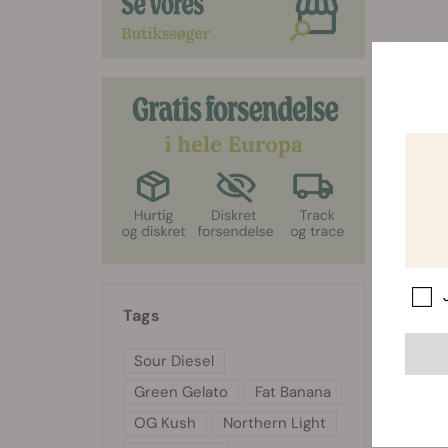
Foretr
til 7. 
mellem
8,2.
Tags
Sour Diesel
Green Gelato
Fat Banana
OG Kush
Northern Light