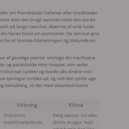
der om finerebladet italiensk eller bredbladet
ns romer blev den brugt sammen med den slanke
ppetit på lange marcher. Skærme af små hvide
e til din haves bund om sommeren. Da den kun gror
n for at forsinke blomstringen og tilskynde en
mur af gavnlige planter omringe din marihuana
ier og parasitoide mini-hvepse, som æder
at blive sat i potter og burde sås direkte ind i
 skal spiringen tyndes ud, og ved den sjette uge
 og selvsåning, vil der med sikkerhed kunne
Virkning
Klima
Diskretion,
Kølig sæson, Sol eller
insektfrastødende.
delvis skygge, hold