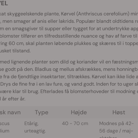
EL
kat skyggeelskende plante, Kørvel (Anthriscus cerefolium) min
e, men smager af anis eller lakrids. Populær blandt oldtide
m en smagsgiver til supper eller tygget for at undertrykke a
a blomster tilfører en tilfredsstillende nuance og hav af farv
ring 60 cm, skal planten løbende plukkes og skæres til i toppe
sket tilstand.
med lignende planter som dild og koriander vil en fæstnings
se godt på den. Bladlus og mellus afskrækkes, mens honningb
e fra de fjendtlige insektarter, tiltrækkes. Kørvel kan ikke lide 
 Drys de fine frø i en lav fure, og vand godt. Inden for to uger
 være klar til brug. Efterlades få blomsterhoveder til modning
 år efter år.
nsk navn
Type
Højde
Høst
scus
Etårig,
40 - 70 cm
Modnes på 42-
lium
urteagtig.
56 dage / maj-