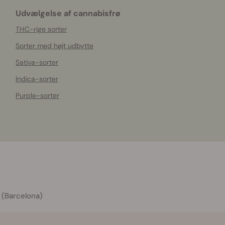
Udvælgelse af cannabisfrø
THC-rige sorter
Sorter med højt udbytte
Sativa-sorter
Indica-sorter
Purple-sorter
 (Barcelona)