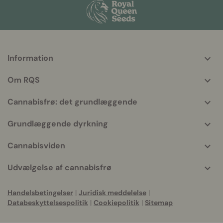
Information
More
helpful
Om RQS
info
Cannabisfrø: det grundlæggende
Grundlæggende dyrkning
Cannabisviden
Udvælgelse af cannabisfrø
Handelsbetingelser
|
Juridisk meddelelse
|
Databeskyttelsespolitik
|
Cookiepolitik
|
Sitemap