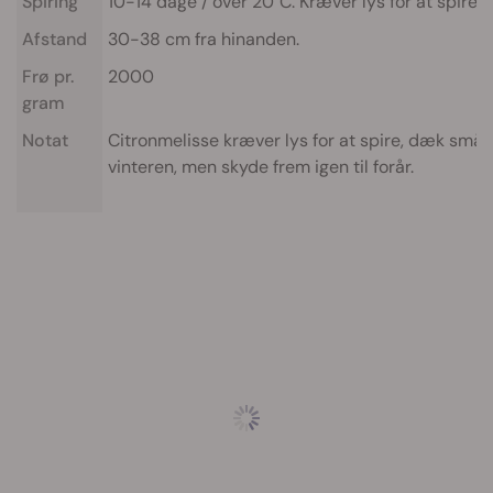
Spiring
10-14 dage / over 20°C. Kræver lys for at spire.
Afstand
30-38 cm fra hinanden.
Frø pr.
2000
gram
Notat
Citronmelisse kræver lys for at spire, dæk små f
vinteren, men skyde frem igen til forår.