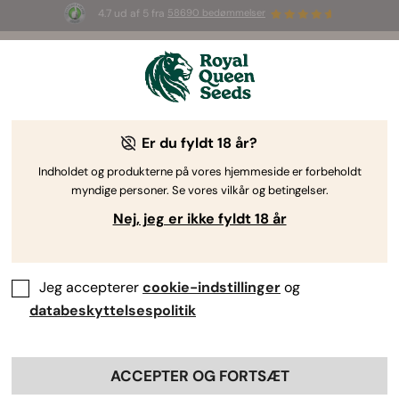
4.7 ud af 5 fra
58690 bedømmelser
🎁
3 White Widow Auto frø
GRATIS til de
første 100, der bruger koden
AUGUST26 🌿
Er du fyldt 18 år?
Indholdet og produkterne på vores hjemmeside er forbeholdt
myndige personer. Se vores vilkår og betingelser.
Nej, jeg er ikke fyldt 18 år
Jeg accepterer
cookie-indstillinger
og
databeskyttelsespolitik
ACCEPTER OG FORTSÆT