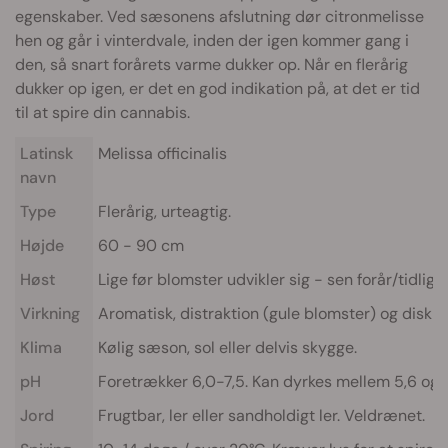
egenskaber. Ved sæsonens afslutning dør citronmelisse
hen og går i vinterdvale, inden der igen kommer gang i
den, så snart forårets varme dukker op. Når en flerårig
dukker op igen, er det en god indikation på, at det er tid
til at spire din cannabis.
Latinsk
Melissa officinalis
navn
Type
Flerårig, urteagtig.
Højde
60 - 90 cm
Høst
Lige før blomster udvikler sig - sen forår/tidlig
Virkning
Aromatisk, distraktion (gule blomster) og diskre
Klima
Kølig sæson, sol eller delvis skygge.
pH
Foretrækker 6,0-7,5. Kan dyrkes mellem 5,6 og 9
Jord
Frugtbar, ler eller sandholdigt ler. Veldrænet.