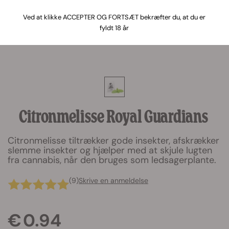
Ved at klikke ACCEPTER OG FORTSÆT bekræfter du, at du er
fyldt 18 år
Citronmelisse Royal Guardians
Citronmelisse tiltrækker gode insekter, afskrækker
slemme insekter og hjælper med at skjule lugten
fra cannabis, når den bruges som ledsagerplante.
(9)
Skrive en anmeldelse
€ 0.94