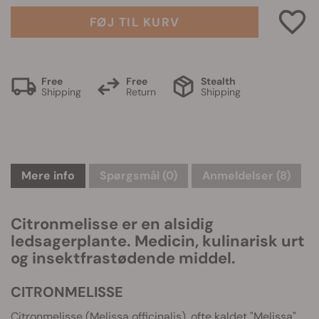
FØJ TIL KURV
Free
Free
Stealth
Shipping
Return
Shipping
Mere info
Spørgsmål
(0)
Anmeldelser (8)
Citronmelisse er en alsidig
ledsagerplante. Medicin, kulinarisk urt
og insektfrastødende middel.
CITRONMELISSE
Citronmelisse (Melissa officinalis), ofte kaldet "Melissa",