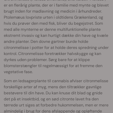
er en flerårig plante, der er i familie med mynte og blevet
brugt inden for madlavning og medicin i århundreder.
Ptolemæus lovpriste urten i oldtidens Grækenland, og
hvis du prøver den med fisk, bliver du begejstret. Som
med alle mynterne er denne multifunktionelle plante
ekstremt invasiv og kan hurtigt dække din have og kvæle
andre planter. Den dovne gartner burde holde
citronmelisse i potter for at holde deres spredning under
kontrol. Citronmelisse foretrækker halvskygge og kan
dyrkes uden problemer. Sørg bare for at klippe
blomsterstængler til regelmæssigt for at fremme den
vegetative fase.
Som en ledsagerplante til cannabis afviser citronmelisse
forskellige arter af myg, mens den tiltrækker gavnlige
bestøvere til din have. Du kan knuse dit blad og gnide
det på et insektbid, og en sød citronte lavet fra den
tørrede urt siges at forbedre hukommelsen, men er mere
almindelig i brug for dens afslappende og opløftende