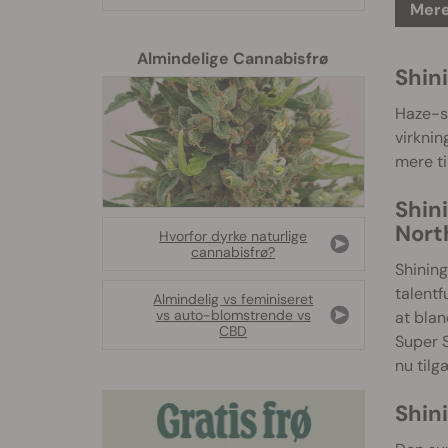
Mere
Almindelige Cannabisfrø
Shini
Haze-so
virknin
mere ti
Shin
Nort
Hvorfor dyrke naturlige
cannabisfrø?
Shining
talentf
Almindelig vs feminiseret
vs auto-blomstrende vs
at bla
CBD
Super S
nu tilg
Shin