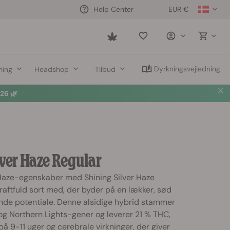
EUR €
Help Center
Saved
items
Dyrkningsvejledning
ning
Headshop
Tilbud
6 🌿
lver Haze Regular
aze-egenskaber med Shining Silver Haze
raftfuld sort med, der byder på en lækker, sød
de potentiale. Denne alsidige hybrid stammer
og Northern Lights-gener og leverer 21 % THC,
på 9-11 uger og cerebrale virkninger, der giver