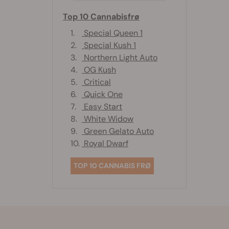
Top 10 Cannabisfrø
1.
Special Queen 1
2.
Special Kush 1
3.
Northern Light Auto
4.
OG Kush
5.
Critical
6.
Quick One
7.
Easy Start
8.
White Widow
9.
Green Gelato Auto
10.
Royal Dwarf
TOP 10 CANNABIS FRØ