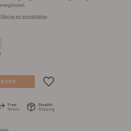
energiboost.
)
Skrive en anmeldelse
0
L KURV
Free
Stealth
Return
Shipping