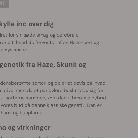
4)
ylle ind over dig
dret for sin søde smag og cerebrale
rer alt, hvad du forventer af en Haze-sort og
r nye sorter.
genetik fra Haze, Skunk og
densberømte sorter, og de er et bevis på, hvad
ativa, men da et par avlere besluttede sig for
ts-sorterne sammen, kom den ultimative hybrid
r vores bud på denne klassiske genetik. Den er
 han- og hunplanter.
a og virkninger