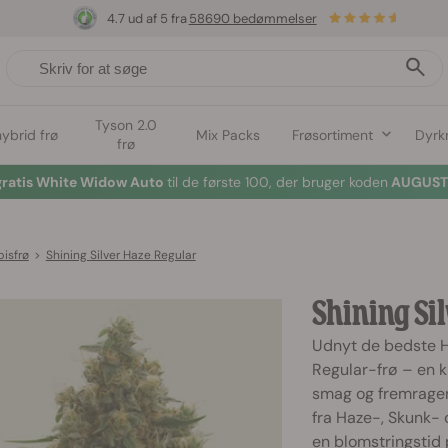
4.7 ud af 5 fra
58690 bedømmelser
Tyson 2.0
hybrid frø
Mix Packs
Frøsortiment
Dyrk
frø
gratis White Widow Auto
til de første 100, der bruger koden
AUGUST2
isfrø
>
Shining Silver Haze Regular
Shining Si
Udnyt de bedste H
Regular-frø – en k
smag og fremragen
fra Haze-, Skunk- 
en blomstringstid 