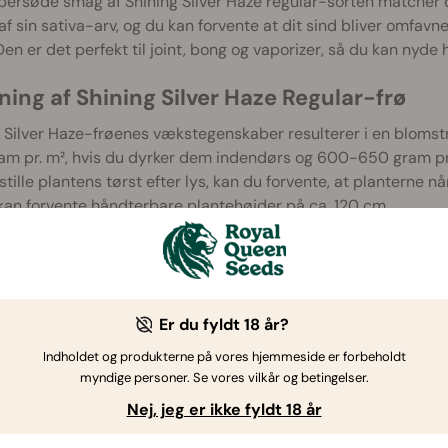
ersøde smag af Shining Silver Haze regular-sorten matcher d
f sin sativa-arv, og du kan forvente at dit sind bliver omfavn
en er det perfekt til joint, bong og vaporizer, så du kan nyde 
ing af Shining Silver Haze Regular-frø
 Silver Haze-frøenes vækstegenskaber resulterer i en blomstri
m pr. m², hvis du dyrker dem indendørs og 600-650 gram pr.
sstille plantens tørst efter lys, kan du forvente, at planterne 
kan forvente håndterbare plantehøjder på ca. 120 cm.
er også branchen førende feminiserede Shining Silver Haze-ca
.
Er du fyldt 18 år?
Indholdet og produkterne på vores hjemmeside er forbeholdt
myndige personer. Se vores vilkår og betingelser.
Nej, jeg er ikke fyldt 18 år