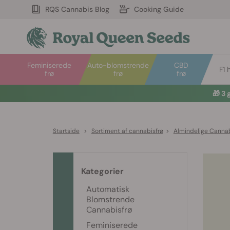
RQS Cannabis Blog
Cooking Guide
Feminiserede
Auto-blomstrende
CBD
F1 
frø
frø
frø
🎁
3 
Startside
>
Sortiment af cannabisfrø
>
Almindelige Cannab
Kategorier
Automatisk
Blomstrende
Cannabisfrø
Feminiserede