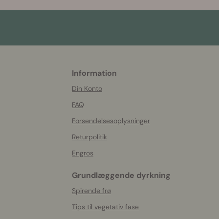
Information
More
helpful
Din Konto
info
FAQ
Forsendelsesoplysninger
Returpolitik
Engros
Grundlæggende dyrkning
Spirende frø
Tips til vegetativ fase