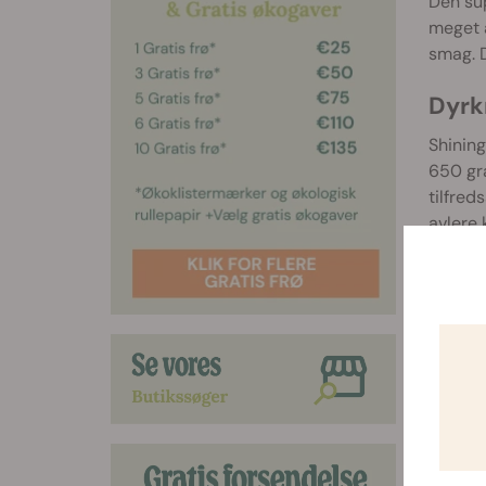
Den sup
meget a
smag. D
Dyrkn
Shining
650 gra
tilfred
avlere 
Du find
frit valg