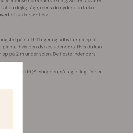
ens intense cerebrale virkning. Sorten bevarer
et af en dejlig tåge, mens du nyder den lækre
hvert et sukkersødt hiv.
ngstid på ca. 9-11 uger og udbytter på op til
 plante, hvis den dyrkes udendørs. Hvis du kan
når op på 2 m under solen. De fleste indendørs
nnabisfrø i RQS-shoppen, så tag et kig. Der er