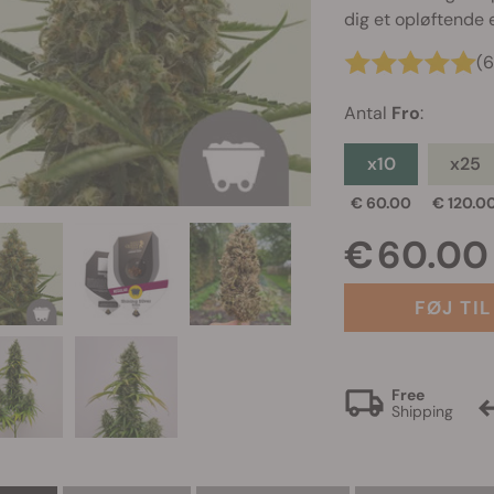
dig et opløftende 
(6
Antal
Fro
:
x10
x25
€ 60.00
€ 120.0
€ 60.00
FØJ TI
Free
Shipping