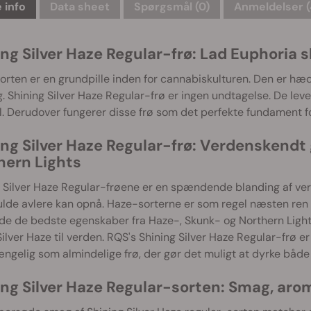
 info
Data sheet
Spørgsmål
(0)
Anmeldelser (
ng Silver Haze Regular-frø: Lad Euphoria sk
rten er en grundpille inden for cannabiskulturen. Den er hæ
g. Shining Silver Haze Regular-frø er ingen undtagelse. De leve
l. Derudover fungerer disse frø som det perfekte fundament fo
ing Silver Haze Regular-frø: Verdenskendt 
hern Lights
 Silver Haze Regular-frøene er en spændende blanding af ver
ulde avlere kan opnå. Haze-sorterne er som regel næsten ren s
nde de bedste egenskaber fra Haze-, Skunk- og Northern Ligh
ilver Haze til verden. RQS's Shining Silver Haze Regular-frø e
ængelig som almindelige frø, der gør det muligt at dyrke både
ing Silver Haze Regular-sorten: Smag, arom