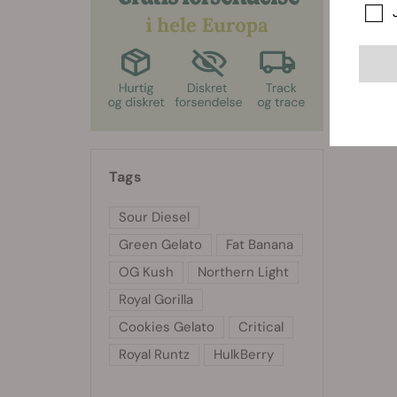
Tags
Sour Diesel
Green Gelato
Fat Banana
OG Kush
Northern Light
Royal Gorilla
Cookies Gelato
Critical
Royal Runtz
HulkBerry