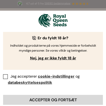
4.7 ud af 5 fra
58690 bedømmelser
☀️ S
ummer Sales
: Op til 50 % rabat
på udvalgte produkter! ⏤
Shop nu
🛍️
Er du fyldt 18 år?
The RQS Blog
Indholdet og produkterne på vores hjemmeside er forbeholdt
myndige personer. Se vores vilkår og betingelser.
Cannabis-livsstilsblogs
Sorter og produkter
Nej, jeg er ikke fyldt 18 år
Jeg accepterer
cookie-indstillinger
og
databeskyttelsespolitik
ACCEPTER OG FORTSÆT