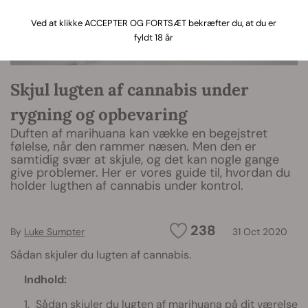
Ved at klikke ACCEPTER OG FORTSÆT bekræfter du, at du er
fyldt 18 år
Skjul lugten af cannabis under
rygning og opbevaring
Duften af marihuana kan vække en begejstret
følelse, når den rammer næsen. Men den er
samtidig svær at skjule, og det kan nogle gange
give problemer. Her er vores guide til, hvordan du
holder lugthen af cannabis under kontrol.
238
By
Luke Sumpter
31 Oct 2020
Sådan skjuler du lugten af cannabis.
Indhold:
Sådan skjuler du lugten af marihuana på dit værelse