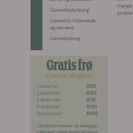
mange k
Cannabisdyrkning
problem
Cannabis: Videnskab
og velvære
Cannabisbrug