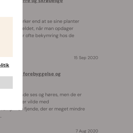
andles tørre og skrøbelige
e for en dyrker end at se sine planter
g ikke tilfældet, når man opdager
. Det vækker ofte bekymring hos de
15 Sep 2020
itik
tificering, forebyggelse og
ere kan både ses og høres, men de er
sner, som er vilde med
vamp - en fjende, der er meget mindre
.
7 Aug 2020