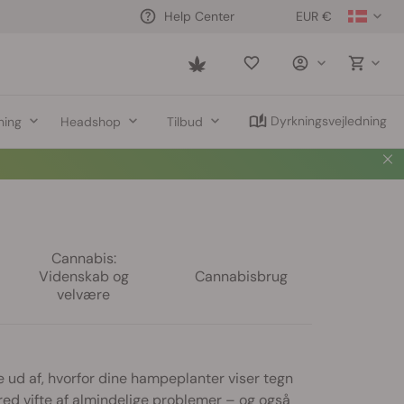
EUR €
Help Center
Saved
items
Dyrkningsvejledning
ning
Headshop
Tilbud
Cannabis:
Videnskab og
Cannabisbrug
velvære
 ud af, hvorfor dine hampeplanter viser tegn
bred vifte af almindelige problemer – og også