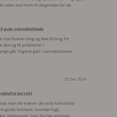
u uden tvivl frem til diagnosen for de
til gule cannabisblade
e marihuana-blog og ikke få brug for
se den og få problemer i
nge går tingene galt i cannabishaven.
22 Dec 2024
abisfrø korrekt
ste, men de kræver de rette forhold for
e guide forklarer, hvordan fugt,
irker opbevaring, hvor frø bør gemmes