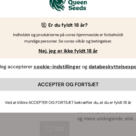
Sådan forebygges og beh
cannabisblade
Der findes ikke noget bedr
Er du fyldt 18 år?
blomstre. Det samme er do
Indholdet og produkterne på vores hjemmeside er forbeholdt
tørre og skrøbelige blade
myndige personer. Se vores vilkår og betingelser.
fleste. Er di ...
Nej, jeg er ikke fyldt 18 år
223
Jeg accepterer
cookie-indstillinger
og
databeskyttelsespol
Skimmel i cannabis: iden
ACCEPTER OG FORTSÆT
behandling
Krybende insekter og gnav
Ved at klikke ACCEPTER OG FORTSÆT bekræfter du, at du er fyldt 18 år
ikke de eneste levende væ
cannabisplanter. Skimmels
og mere undvigende, elsk ..
321