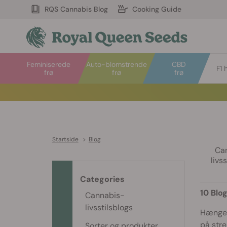
RQS Cannabis Blog
Cooking Guide
Feminiserede
Auto-blomstrende
CBD
F1 
frø
frø
frø
Startside
>
Blog
Ca
livs
Categories
10 Blo
Cannabis-
livsstilsblogs
Hænger 
på stre
Sorter og produkter