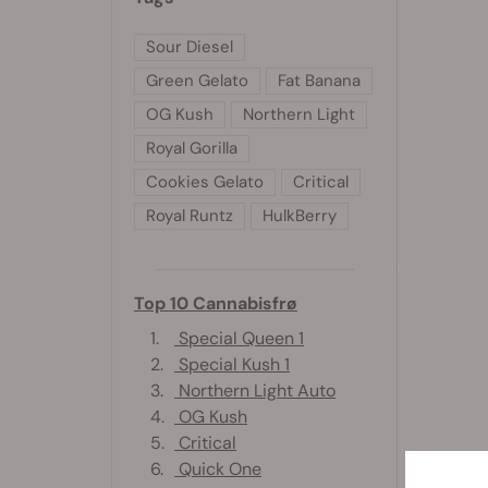
Sour Diesel
Green Gelato
Fat Banana
OG Kush
Northern Light
Royal Gorilla
Cookies Gelato
Critical
Royal Runtz
HulkBerry
Top 10 Cannabisfrø
1.
Special Queen 1
2.
Special Kush 1
3.
Northern Light Auto
4.
OG Kush
5.
Critical
6.
Quick One