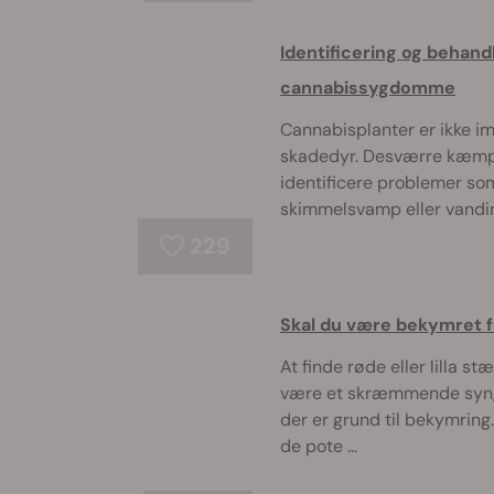
Identificering og behandl
cannabissygdomme
Cannabisplanter er ikke i
skadedyr. Desværre kæmpe
identificere problemer so
skimmelsvamp eller vanding
229
Skal du være bekymret fo
At finde røde eller lilla s
være et skræmmende syn, 
der er grund til bekymrin
de pote ...