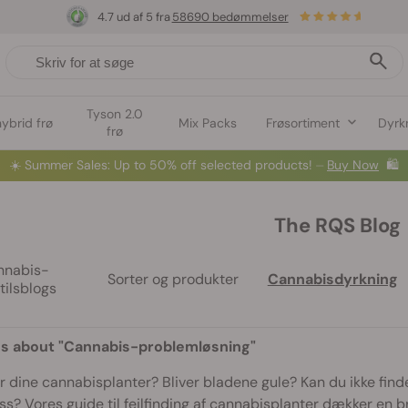
4.7 ud af 5 fra
58690 bedømmelser
Tyson 2.0
hybrid frø
Mix Packs
Frøsortiment
Dyrk
frø
☀️
Summer Sales: Up to 50% off selected products! ⏤
Buy Now
🛍️
The RQS Blog
nnabis-
Sorter og produkter
Cannabisdyrkning
stilsblogs
gs about "Cannabis-problemløsning"
dine cannabisplanter? Bliver bladene gule? Kan du ikke finde
ss? Vores guide til fejlfinding af cannabisplanter dækker en 