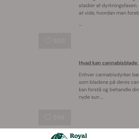
stadier af dyrkningsfasen. 
at vide, hvordan man foreb
...
520
Hvad kan cannabisblade 
Enhver cannabisdyrker bør 
som bladene på deres cann
kan forstå og behandle di
nyde sun ...
596