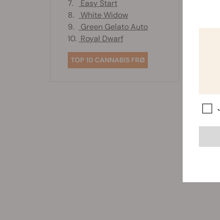
7.
Easy Start
8.
White Widow
9.
Green Gelato Auto
10.
Royal Dwarf
TOP 10 CANNABIS FRØ