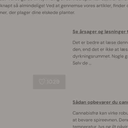
napt så almindelige! Ved at gennemse vores artikler, finder d
er, der plager dine elskede planter.
Se årsager og løsninger 
Det er bedre at læse denn
den, end det er ikke at læ
dyrkningsrummet. Nogle ga
Selv de ...
1029
Sådan opbevarer du cann
Cannabisfrø kan virke robu
at bevare spireevnen. Denn
temperatur, lys og ilt påv