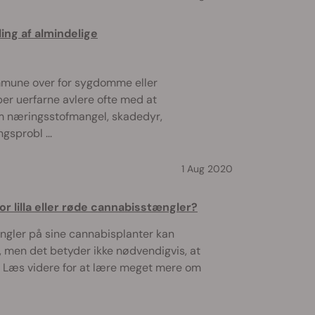
ing af almindelige
mmune over for sygdomme eller
r uerfarne avlere ofte med at
m næringsstofmangel, skadedyr,
sprobl ...
1 Aug 2020
r lilla eller røde cannabisstængler?
tængler på sine cannabisplanter kan
men det betyder ikke nødvendigvis, at
g. Læs videre for at lære meget mere om