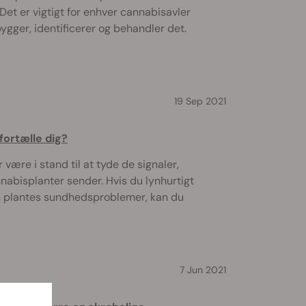
Det er vigtigt for enhver cannabisavler
ygger, identificerer og behandler det.
19 Sep 2021
fortælle dig?
være i stand til at tyde de signaler,
abisplanter sender. Hvis du lynhurtigt
n plantes sundhedsproblemer, kan du
7 Jun 2021