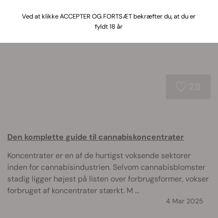
cannabisvirkninger, ansvarlig dosering og indtagelse, så
du kan nyde det på en mere sikker måde.
Ved at klikke ACCEPTER OG FORTSÆT bekræfter du, at du er
fyldt 18 år
28
Den komplette guide til cannabiskoncentrater
Koncentrater er en af de hurtigst voksende sektorer
inden for cannabisindustrien. Selvom cannabisblomster
stadig ligger højest på listen over forbrugsformer, vokser
forbruget af koncentrater stærkt. M ...
4 Mar 2025