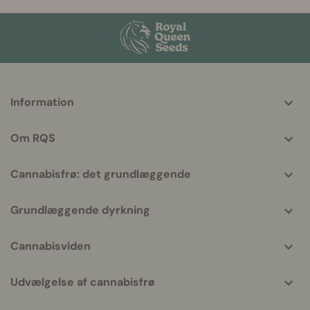
More
Information
helpful
info
Om RQS
Cannabisfrø: det grundlæggende
Grundlæggende dyrkning
Cannabisviden
Udvælgelse af cannabisfrø