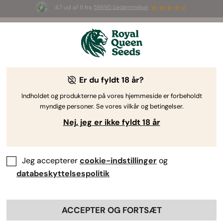
4.7 ud af 5 fra
58690 bedømmelser
🎁
3 White Widow Auto frø
GRATIS til de
første 100, der bruger koden
AUGUST26 🌿
Er du fyldt 18 år?
The RQS Blog
Indholdet og produkterne på vores hjemmeside er forbeholdt
myndige personer. Se vores vilkår og betingelser.
Cannabis: Videnskab og velvære
Cannabisbrug
Nej, jeg er ikke fyldt 18 år
3 Blogs about "Cannabisbrug"
Jeg accepterer
cookie-indstillinger
og
Spiselige cannabisprodukter tilbyder en helt anden
databeskyttelsespolitik
oplevelse, og der er også visse ulemper ved rygning af
marihuana. Ved at holde dig informeret kan du dog
minimere eventuelle problemer og forbedre dine
ACCEPTER OG FORTSÆT
oplevelser. Dyk ned i vores blogs for at lære om