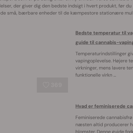
lser, der giver dig den bedste indsigt i hvert produkt, før du
ra de små, bærbare enheder til de kæmpestore stationære mul
Bedste temperatur til va
guide til cannabis-vapin
Temperaturindstillinger gi
vapingoplevelse. Højere t
virkninger, mens lavere t
funktionelle virkn ...
369
Hvad er feminiserede ca
Feminiserede cannabisfrø g
næsten altid producerer h
blomster. Denne guide fork