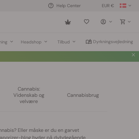
EUR €
Help Center
Saved
items
Dyrkningsvejledning
ning
Headshop
Tilbud
Cannabis:
Videnskab og
Cannabisbrug
velvære
annabis? Eller måske er du en garvet
 vaporizer-blog byder på dybdegående