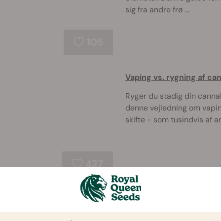
sig fra andre frø ...
105
Vaping vs. rygning af ca
Ryger du stadig din cannabi
denne vejledning om vaping 
skifte - som tusindvis af a
427