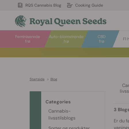
RQS Cannabis Blog
Cooking Guide
Feminiserede
Auto-blomstrende
CBD
F1 
frø
frø
frø
Startside
>
Blog
Ca
livs
Categories
3 Blog
Cannabis-
livsstilsblogs
Er du f
vaping
Sorter og produkter