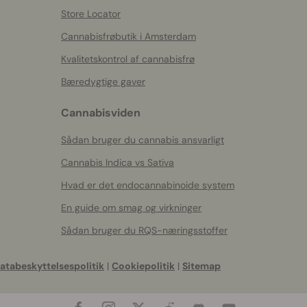
Store Locator
Cannabisfrøbutik i Amsterdam
Kvalitetskontrol af cannabisfrø
Bæredygtige gaver
Cannabisviden
Sådan bruger du cannabis ansvarligt
Cannabis Indica vs Sativa
Hvad er det endocannabinoide system
En guide om smag og virkninger
Sådan bruger du RQS-næringsstoffer
atabeskyttelsespolitik
|
Cookiepolitik
|
Sitemap