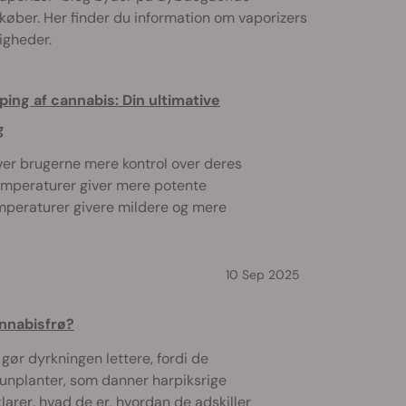
 køber. Her finder du information om vaporizers
igheder.
ping af cannabis: Din ultimative
g
ver brugerne mere kontrol over deres
emperaturer giver mere potente
emperaturer givere mildere og mere
10 Sep 2025
nnabisfrø?
ør dyrkningen lettere, fordi de
unplanter, som danner harpiksrige
larer, hvad de er, hvordan de adskiller