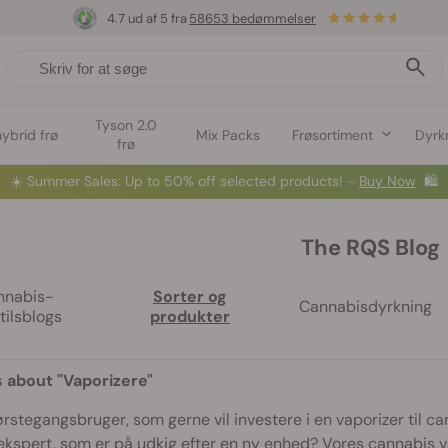
4.7 ud af 5 fra
58653 bedømmelser
Tyson 2.0
hybrid frø
Mix Packs
Frøsortiment
Dyrk
frø
☀️
Summer Sales: Up to 50% off selected products! ⏤
Buy Now
🛍️
The RQS Blog
nnabis-
Sorter og
Cannabisdyrkning
stilsblogs
produkter
s about "Vaporizere"
ørstegangsbruger, som gerne vil investere i en vaporizer til c
ekspert, som er på udkig efter en ny enhed? Vores cannabis