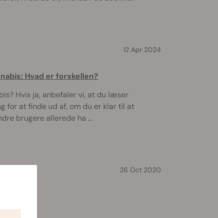
12 Apr 2024
nnabis: Hvad er forskellen?
s? Hvis ja, anbefaler vi, at du læser
for at finde ud af, om du er klar til at
ndre brugere allerede ha ...
26 Oct 2020