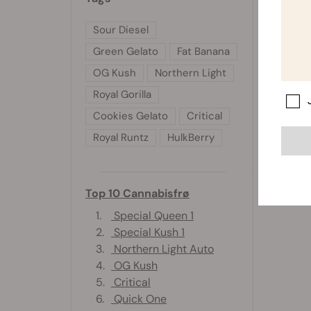
Sour Diesel
Green Gelato
Fat Banana
OG Kush
Northern Light
Royal Gorilla
Cookies Gelato
Critical
Royal Runtz
HulkBerry
Top 10 Cannabisfrø
1.
Special Queen 1
2.
Special Kush 1
3.
Northern Light Auto
4.
OG Kush
5.
Critical
6.
Quick One