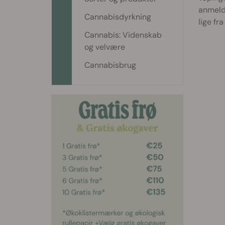
anmelde
Cannabisdyrkning
lige f
Cannabis: Videnskab
og velvære
Cannabisbrug