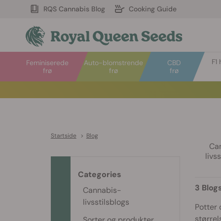
RQS Cannabis Blog
Cooking Guide
F1 
Feminiserede
Auto-blomstrende
CBD
frø
frø
frø
Startside
>
Blog
Ca
livs
Categories
3 Blog
Cannabis-
livsstilsblogs
Potter 
størrel
Sorter og produkter