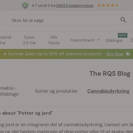
4.7 ud af 5 fra
58653 bedømmelser
NEW
hybrid
Tyson
Mix
Frøsortiment
D
Stiklinger
frø
2.0 frø
Packs
☀️
Summer Sales: Up to 50% off selected products! ⏤
Buy Now
🛍️
The RQS Blog
nnabis-
Sorter og produkter
Cannabisdyrkning
stilsblogs
s about "Potter og jord"
og jord er en integreret del af cannabisdyrkning. Uanset om du
se og det bedste materiale af dine potter eller til at skabe de