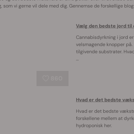
g, som vi gerne vil dele med dig. Gennemse de forskellige blo
Vælg den bedste jord til
Cannabisdyrkning i jord er
velsmagende knopper på. D
tilgivende substrater. Hvad
...
860
Hvad er det bedste væks
Hvad er det bedste vækst
forskellene mellem at dyrke
hydroponisk her.