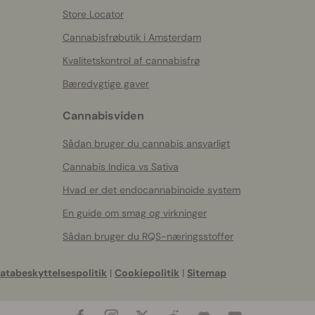
Store Locator
Cannabisfrøbutik i Amsterdam
Kvalitetskontrol af cannabisfrø
Bæredygtige gaver
Cannabisviden
Sådan bruger du cannabis ansvarligt
Cannabis Indica vs Sativa
Hvad er det endocannabinoide system
En guide om smag og virkninger
Sådan bruger du RQS-næringsstoffer
atabeskyttelsespolitik
|
Cookiepolitik
|
Sitemap