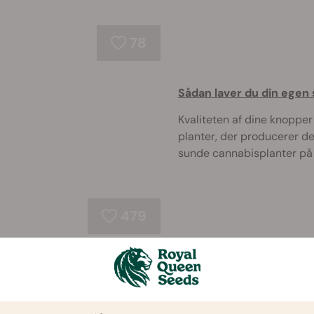
78
Sådan laver du din egen 
Kvaliteten af dine knopper
planter, der producerer d
sunde cannabisplanter på 
479