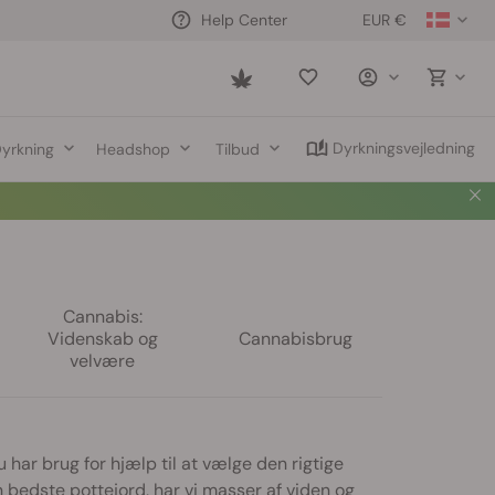
EUR €
Help Center
Saved
items
Dyrkningsvejledning
yrkning
Headshop
Tilbud
Cannabis:
Videnskab og
Cannabisbrug
velvære
 har brug for hjælp til at vælge den rigtige
n bedste pottejord, har vi masser af viden og