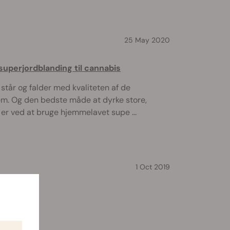
25 May 2020
superjordblanding til cannabis
 står og falder med kvaliteten af de
em. Og den bedste måde at dyrke store,
er ved at bruge hjemmelavet supe ...
1 Oct 2019