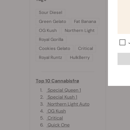
Sour Diesel
Green Gelato
Fat Banana
OG Kush
Northern Light
Royal Gorilla
Cookies Gelato
Critical
Royal Runtz
HulkBerry
Top 10 Cannabisfrø
1.
Special Queen 1
2.
Special Kush 1
3.
Northern Light Auto
4.
OG Kush
5.
Critical
6.
Quick One