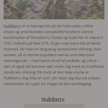
HulkBerry
er et kæmpe hit på de hollandske coffee
shops og amerikanske cannabisforhandlere. Denne
kombination af Strawberry Diesel og Kush har et massivt
THC-indhold på hele 27%. Ryger man bare lidt af dette
monster, får man en langvarig sensationel virkning. Helt
seriøst, så er denne populære sativa-sort ikke bare
velsmagende - med lækre strejf af jordbær og citrus -
den vil også slå benene væk under dig med sin kraftfulde
cerebrale virkning. På trods af den høje styrke er
HulkBerry dog ikke en sort, der låser dig fast på sofaen,
medmindre du ryger for meget af den selvfølgelig.
HulkBerry