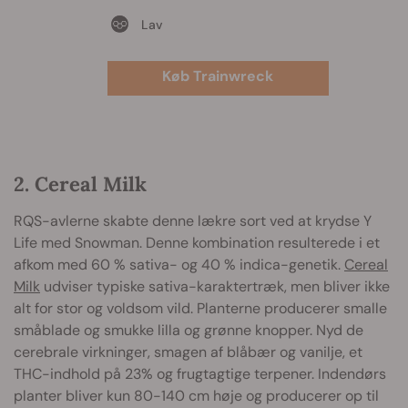
Lav
Køb Trainwreck
2. Cereal Milk
RQS-avlerne skabte denne lækre sort ved at krydse Y
Life med Snowman. Denne kombination resulterede i et
afkom med 60 % sativa- og 40 % indica-genetik.
Cereal
Milk
udviser typiske sativa-karaktertræk, men bliver ikke
alt for stor og voldsom vild. Planterne producerer smalle
småblade og smukke lilla og grønne knopper. Nyd de
cerebrale virkninger, smagen af blåbær og vanilje, et
THC-indhold på 23% og frugtagtige terpener. Indendørs
planter bliver kun 80-140 cm høje og producerer op til