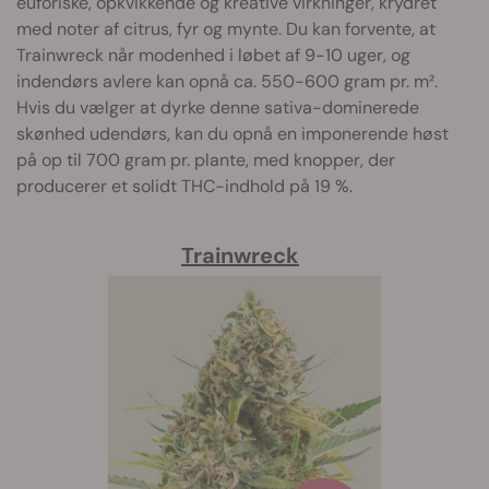
euforiske, opkvikkende og kreative virkninger, krydret
med noter af citrus, fyr og mynte. Du kan forvente, at
Trainwreck når modenhed i løbet af 9-10 uger, og
indendørs avlere kan opnå ca. 550-600 gram pr. m².
Hvis du vælger at dyrke denne sativa-dominerede
skønhed udendørs, kan du opnå en imponerende høst
på op til 700 gram pr. plante, med knopper, der
producerer et solidt THC-indhold på 19 %.
Trainwreck