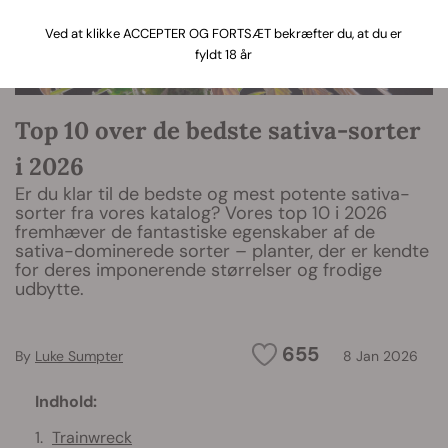
Ved at klikke ACCEPTER OG FORTSÆT bekræfter du, at du er
fyldt 18 år
Top 10 over de bedste sativa-sorter
i 2026
Er du klar til de bedste og mest potente sativa-
sorter fra vores katalog? Vores top 10 i 2026
fremhæver de fantastiske egenskaber af de
sativa-dominerede sorter – planter, der er kendte
for deres imponerende størrelser og frodige
udbytte.
655
By
Luke Sumpter
8 Jan 2026
Indhold:
Trainwreck