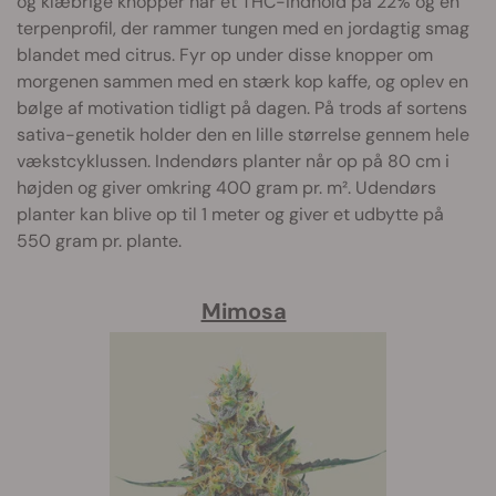
og klæbrige knopper har et THC-indhold på 22% og en
terpenprofil, der rammer tungen med en jordagtig smag
blandet med citrus. Fyr op under disse knopper om
morgenen sammen med en stærk kop kaffe, og oplev en
bølge af motivation tidligt på dagen. På trods af sortens
sativa-genetik holder den en lille størrelse gennem hele
vækstcyklussen. Indendørs planter når op på 80 cm i
højden og giver omkring 400 gram pr. m². Udendørs
planter kan blive op til 1 meter og giver et udbytte på
550 gram pr. plante.
Mimosa