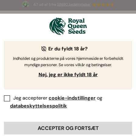
4.7 ud af 5 fra
58690 bedømmelser
☀️ S
ummer Sales
: Op til 50 % rabat
på udvalgte produkter! ⏤
Shop nu
🛍️
Er du fyldt 18 år?
The RQS Blog
Indholdet og produkterne på vores hjemmeside er forbeholdt
myndige personer. Se vores vilkår og betingelser.
Cannabis-livsstilsblogs
Sorter og produkter
Nej, jeg er ikke fyldt 18 år
Jeg accepterer
cookie-indstillinger
og
databeskyttelsespolitik
ACCEPTER OG FORTSÆT