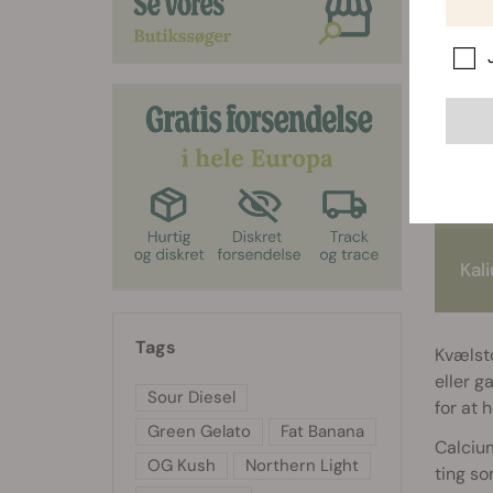
hvordan
Kvæl
Fos
Kal
Tags
Kvælsto
eller g
Sour Diesel
for at
Green Gelato
Fat Banana
Calcium
OG Kush
Northern Light
ting s