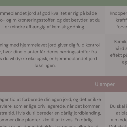
mmeblandet jord af god kvalitet er rig på både
Knopper
o- og mikronæringsstoffer, og det betyder, at du
kraft
er mindre afhængig af kemisk gødning.
forv
Kemik
ning med hjemmelavet jord giver dig fuld kontrol
hård 
r, hvor dine planter får deres næringsstoffer fra.
effekt p
s du vil dyrke økologisk, er hjemmeblandet jord
eg
løsningen.
Ulemper
ager tid at forberede din egen jord, og det er ikke
 avlere, som er lige privilegerede, når det kommer
Du skal 
kstra tid. Hvis du tilbereder en dårlig jordblanding,
at bl
ommer dine planter ikke til at trives. En dårlig
alminde
ding er en, der indeholder for mange eller for få
Det skal