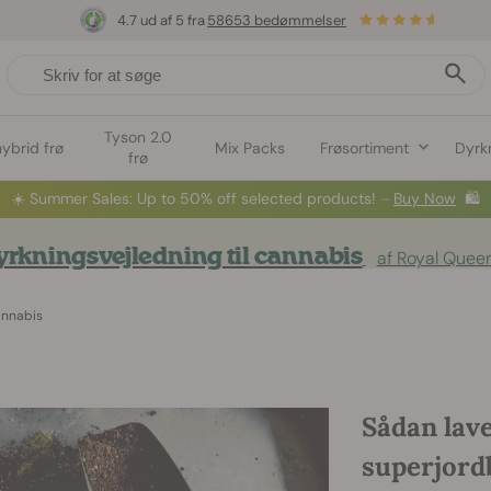
4.7 ud af 5 fra
58653 bedømmelser
Tyson 2.0
hybrid frø
Mix Packs
Frøsortiment
Dyrk
frø
☀️
Summer Sales: Up to 50% off selected products! ⏤
Buy Now
🛍️
rkningsvejledning til cannabis
af Royal Quee
annabis
Sådan lave
superjordb