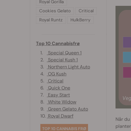
Royal Gorilla
Cookies Gelato
Critical
Royal Runtz
HulkBerry
Top 10 Cannabisfrø
1.
Special Queen 1
2.
Special Kush 1
3.
Northern Light Auto
4.
OG Kush
5.
Critical
6.
Quick One
7.
Easy Start
8.
White Widow
9.
Green Gelato Auto
10.
Royal Dwarf
Når du 
planter
TOP 10 CANNABIS FRØ