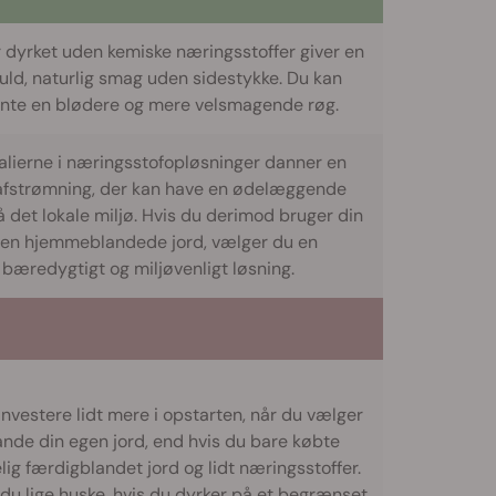
 dyrket uden kemiske næringsstoffer giver en
fuld, naturlig smag uden sidestykke. Du kan
ente en blødere og mere velsmagende røg.
alierne i næringsstofopløsninger danner en
afstrømning, der kan have en ødelæggende
å det lokale miljø. Hvis du derimod bruger din
en hjemmeblandede jord, vælger du en
bæredygtigt og miljøvenligt løsning.
investere lidt mere i opstarten, når du vælger
ande din egen jord, end hvis du bare købte
lig færdigblandet jord og lidt næringsstoffer.
 du lige huske, hvis du dyrker på et begrænset