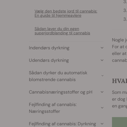
Vælg den bedste jord til cannabis:
En guide til hjemmeavlere
Sådan laver du din egen
superjordblanding til cannabis
Nogle j
For at 
Indendørs dyrkning
eller a
Udendørs dyrkning
cannab
Sådan dyrker du automatisk
blomstrende cannabis
HVA
Cannabisnæringsstoffer og pH
Som man
er dog 
Fejlfinding af cannabis:
en gang
Næringsstoffer
Fejlfinding af cannabis: Dyrkning