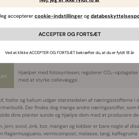
 disse næringsstoffer hjælper cannabisplanter med at gro:
Jeg accepterer
cookie-indstillinger
og
databeskyttelsespol
Er en af hovedkomponenterne i klorofyl, og det er en
stof
aminosyrer.
ACCEPTER OG FORTSÆT
Er afgørende for produktionen af adenosintrifosfat og
for
Ved at klikke ACCEPTER OG FORTSÆT bekræfter du, at du er fyldt 18 år
cellemembraner.
Hjælper med fotosyntesen, regulerer CO₂-optagelse
ium
med at styrke cellevægge.
f, fosfor og kalium udgør størstedelen af næringsstofferne i d
artnerbutik. Der findes dog mange andre næringsstoffer, som k
 holde dine planter sunde og hjælpe dem med at producere de
, jern, svovl, zink, bor, mangan og kobber er bare nogle af dis
om flagermusguano, vermicompost, melasse, tang, kaffegrums