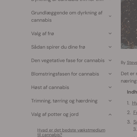
Grundlæggende om dyrkning af
cannabis
Valg af frø
Sådan spirer du dine frø
Den vegetative fase for cannabis
By
Stev
Det er
Blomstringsfasen for cannabis
nærings
Høst af cannabis
Indh
Trimning, tørring og hærdning
Hv
F
Valg af potter og jord
S
Hvad er det bedste vækstmedium
til cannabis?