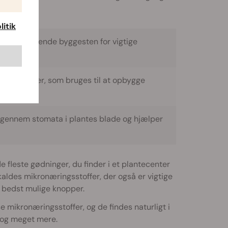
itik
 grundlæggende byggesten for vigtige
 fosfolipider, som bruges til at opbygge
 gennem stomata i plantes blade og hjælper
e fleste gødninger, du finder i et plantecenter
aldes mikronæringsstoffer, der også er vigtige
 bedst mulige knopper.
se mikronæringsstoffer, og de findes naturligt i
 og meget mere.