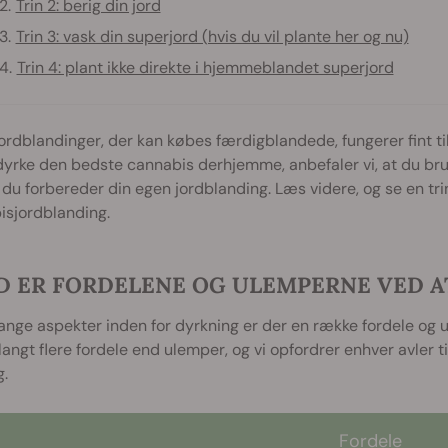
Trin 2: berig din jord
Trin 3: vask din superjord (hvis du vil plante her og nu)
Trin 4: plant ikke direkte i hjemmeblandet superjord
ordblandinger, der kan købes færdigblandede, fungerer fint til
dyrke den bedste cannabis derhjemme, anbefaler vi, at du bruger
t du forbereder din egen jordblanding. Læs videre, og se en tri
isjordblanding.
D ER FORDELENE OG ULEMPERNE VED AT
ge aspekter inden for dyrkning er der en række fordele og u
langt flere fordele end ulemper, og vi opfordrer enhver avler t
.
Fordele