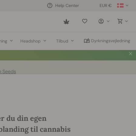
EUR €
Help Center
Saved
items
Dyrkningsvejledning
ning
Headshop
Tilbud
n Seeds
r du din egen
landing til cannabis