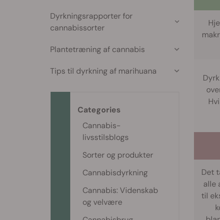
Dyrkningsrapporter for
Hje
cannabissorter
makr
Plantetræning af cannabis
Tips til dyrkning af marihuana
Dyrk
ove
Hvi
Categories
Cannabis-
livsstilsblogs
Sorter og produkter
Det t
Cannabisdyrkning
alle
Cannabis: Videnskab
til e
og velvære
k
blan
Cannabisbrug