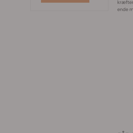
kræfter
ende me