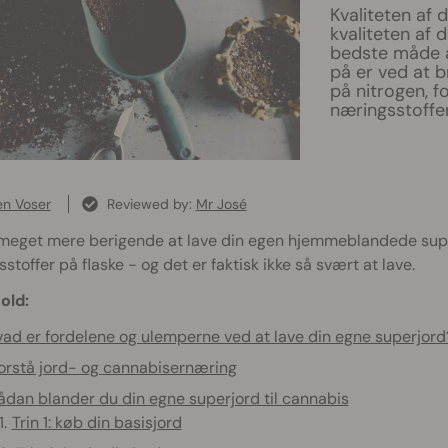
Kvaliteten af 
kvaliteten af 
bedste måde a
på er ved at 
på nitrogen, f
næringsstoffer
en Voser
Reviewed by:
Mr José
 meget mere berigende at lave din egen hjemmeblandede super
stoffer på flaske - og det er faktisk ikke så svært at lave.
old:
ad er fordelene og ulemperne ved at lave din egne superjord
orstå jord- og cannabisernæring
ådan blander du din egne superjord til cannabis
Trin 1: køb din basisjord