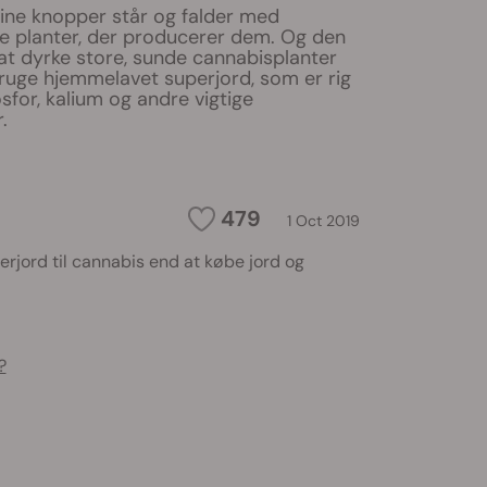
dine knopper står og falder med
de planter, der producerer dem. Og den
t dyrke store, sunde cannabisplanter
bruge hjemmelavet superjord, som er rig
osfor, kalium og andre vigtige
.
479
1 Oct 2019
jord til cannabis end at købe jord og
?