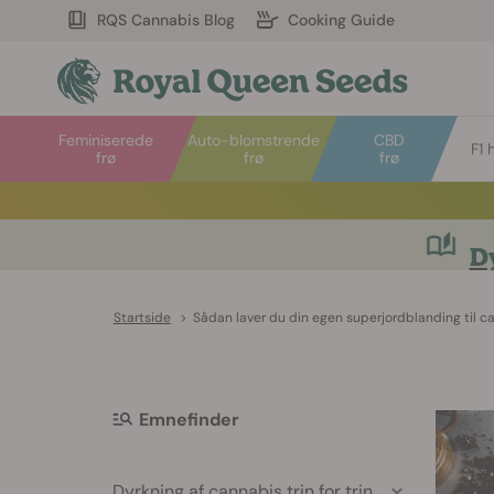
RQS Cannabis Blog
Cooking Guide
Feminiserede
Auto-blomstrende
CBD
F1 
frø
frø
frø
Dy
Startside
>
Sådan laver du din egen superjordblanding til c
Emnefinder
Dyrkning af cannabis trin for trin