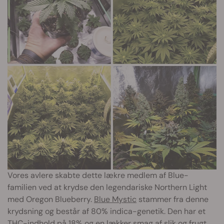
Vores avlere skabte dette lækre medlem af Blue-
familien ved at krydse den legendariske Northern Light
med Oregon Blueberry.
Blue Mystic
stammer fra denne
krydsning og består af 80% indica-genetik. Den har et
THC-indhold på 18% og en lækker smag af slik og frugt.