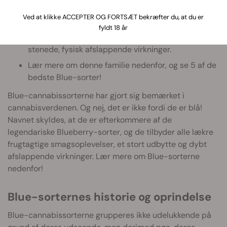
De stammer alle fra Blueberry og har alle den
Ved at klikke ACCEPTER OG FORTSÆT bekræfter du, at du er
karakteristiske frugtagtige smag.
fyldt 18 år
De fås med forskellige THC-indhold og tilbyder alle
stenede, fysisk afslappende virkninger.
Lær mere om denne familie nedenfor, og se 5 af de
bedste Blue-sorter!
Blue-cannabissorterne har gjort sig bemærket i
cannabisverdenen. Og nej, det er ikke fordi de er blå!
Navnet skyldes, at de er efterkommere af de
legendariske Blueberry-sorter, og de tilbyder alle lækre
frugtagtige smagsoplevelser, et stort udbytte og dybt
afslappende virkninger. Lær mere om Blue-sorterne
nedenfor!
Blue-sorternes historie og oprindelse
Blue-cannabissorterne grupperes ikke udelukkende på