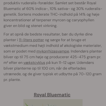
produktiv ruderalis-forælder. Samlet set består Royal
Bluematic af 60% indica-, 10% sativa- og 30% ruderalis-
genetik. Sortens moderate THC-indhold på 14% og høje
koncentrationer af terpener myrcen og caryophyllen
giver en blid og stenet virkning.
For at opnå de bedste resultater, bør du dyrke dine
planter i
11-liters potter
og sørge for at bruge et
vækstmedium med højt indhold af økologiske materialer,
som er podet med
mykorrhizasvampe
. Indendørs planter
bliver op til 75 cm høje og producerer 425-475 gram pr.
m² efter en
vækstcyklus
på kun 11-12 uger. Udendørs
bliver planterne op til 100 cm, når de efterlades
utrænede, og de giver typisk et udbytte på 70-120 gram
pr. plante.
Royal Bluematic