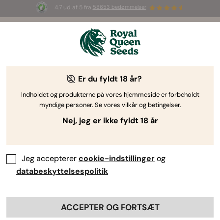
4.7 ud af 5 fra
58653 bedømmelser
☀️ S
ummer Sales
: Op til 50 % rabat
på udvalgte produkter! ⏤
Shop nu
🛍️
Er du fyldt 18 år?
By
Luke Sumpter
Top 5 Blue-cannabissorter
Indholdet og produkterne på vores hjemmeside er forbeholdt
myndige personer. Se vores vilkår og betingelser.
Nej, jeg er ikke fyldt 18 år
Jeg accepterer
cookie-indstillinger
og
databeskyttelsespolitik
Nøglepunkter
Blue-familien inden for cannabisgenetik har haft
ACCEPTER OG FORTSÆT
stor indflydelse på branchen.