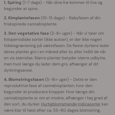
1. Spiring
(1-7 dage) - Når dine frø kommer til live og
begynder at spire.
2. Kimplantefasen
(10-15 dage) - Babyfasen af din
friskspirede cannabisplante.
3. Den vegetative fase
(2-8+ uger) - Når vi taler om
fotoperiodiske sorter (ikke autoer), er der ikke nogen
tidsbegrænsning på vækstfasen. De fleste dyrkere lader
deres planter gro i en måned eller to, eller indtil de når
en vis størrelse. Større planter betyder større udbytte,
men hvor længe du lader dem gro, afhænger af dit
dyrkningsareal.
4. Blomstringsfasen
(5-16+ uger) - Dette er den
reproduktive fase af cannabisplanten, hvor den
begynder at producere knopper. Hvor længe din
cannabisplante er om at modne, afhænger i høj grad af
den sort, du dyrker.
Hurtigblomstrende indicasorter
kan
være klar til høst efter ca. 55-60 dages blomstring,