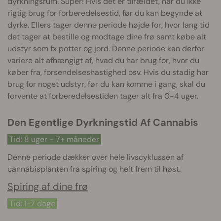
dyrkningsrum. Super! Hvis det er tilfældet, har du ikke
rigtig brug for forberedelsestid, før du kan begynde at
dyrke. Ellers tager denne periode højde for, hvor lang tid
det tager at bestille og modtage dine frø samt købe alt
udstyr som fx potter og jord. Denne periode kan derfor
variere alt afhængigt af, hvad du har brug for, hvor du
køber fra, forsendelseshastighed osv. Hvis du stadig har
brug for noget udstyr, før du kan komme i gang, skal du
forvente at forberedelsestiden tager alt fra 0-4 uger.
Den Egentlige Dyrkningstid Af Cannabis
Tid: 8 uger - 7+ måneder
Denne periode dækker over hele livscyklussen af
cannabisplanten fra spiring og helt frem til høst.
Spiring af dine frø
Tid: 1-7 dage