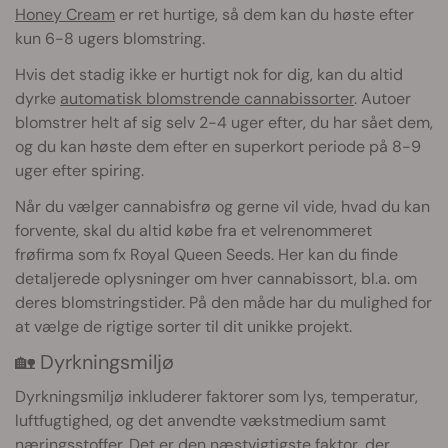
Honey Cream
er ret hurtige, så dem kan du høste efter
kun 6-8 ugers blomstring.
Hvis det stadig ikke er hurtigt nok for dig, kan du altid
dyrke
automatisk blomstrende cannabissorter
. Autoer
blomstrer helt af sig selv 2-4 uger efter, du har sået dem,
og du kan høste dem efter en superkort periode på 8-9
uger efter spiring.
Når du vælger cannabisfrø og gerne vil vide, hvad du kan
forvente, skal du altid købe fra et velrenommeret
frøfirma som fx Royal Queen Seeds. Her kan du finde
detaljerede oplysninger om hver cannabissort, bl.a. om
deres blomstringstider. På den måde har du mulighed for
at vælge de rigtige sorter til dit unikke projekt.
🏡 Dyrkningsmiljø
Dyrkningsmiljø inkluderer faktorer som lys, temperatur,
luftfugtighed, og det anvendte vækstmedium samt
næringsstoffer. Det er den næstvigtigste faktor, der