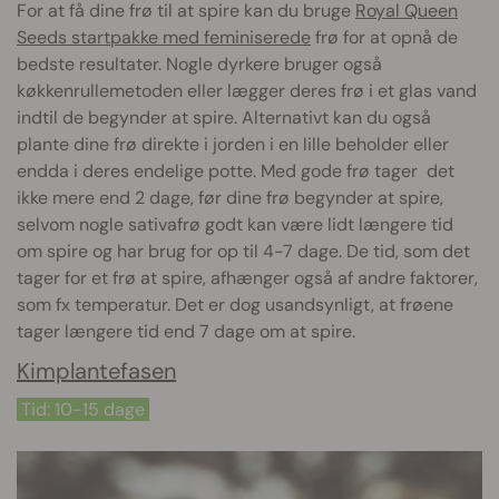
For at få dine frø til at spire kan du bruge
Royal Queen
Seeds startpakke med feminiserede
frø for at opnå de
bedste resultater. Nogle dyrkere bruger også
køkkenrullemetoden eller lægger deres frø i et glas vand
indtil de begynder at spire. Alternativt kan du også
plante dine frø direkte i jorden i en lille beholder eller
endda i deres endelige potte. Med gode frø tager det
ikke mere end 2 dage, før dine frø begynder at spire,
selvom nogle sativafrø godt kan være lidt længere tid
om spire og har brug for op til 4-7 dage. De tid, som det
tager for et frø at spire, afhænger også af andre faktorer,
som fx temperatur. Det er dog usandsynligt, at frøene
tager længere tid end 7 dage om at spire.
Kimplantefasen
Tid: 10-15 dage