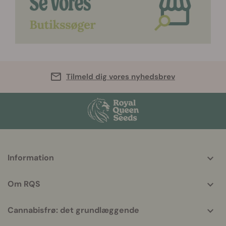
Tilmeld dig vores nyhedsbrev
More
Information
helpful
info
Om RQS
Cannabisfrø: det grundlæggende