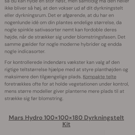
så du kan nyde en stor høst, men samtidig må den heller
ikke bliver så høj, at den vokser ud af dit dyrkningstelt
eller dyrkningsrum. Det er afgørende, at du har en
nogenlunde idé om din plantes endelige størrelse, da
nogle spinkle sativasorter nemt kan fordoble deres
højde, når de strækker sig under blomstringsfasen. Det
samme gælder for nogle moderne hybrider og endda
nogle indicasorter.
For kontrollerede indendørs vækster kan valg af den
rigtige teltstørrelse hjælpe med at styre planthøjden og
maksimere den tilgængelige plads.
Kompakte telte
foretrækkes ofte for at holde vegetationen under kontrol,
mens større modeller giver planterne mere plads til at
strække sig før blomstring.
Mars Hydro 100×100×180 Dyrkningstelt
Kit