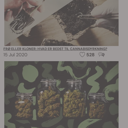
FRØ ELLER KLONER: HVAD ER BEDST TIL CANNABISDYRKNING?
15 Jul 2020
528