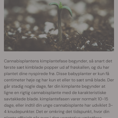
Cannabisplantens kimplantefase begynder, så snart det
første sæt kimblade popper ud af frøskallen, og du har
plantet dine nyspirede frø. Disse babyplanter er kun få
centimeter høje og har kun et eller to sæt små blade. Der
går stadig nogle dage, før din kimplante begynder at
ligne en rigtig cannabisplante med de karakteristiske
savtakkede blade. kimplantefasen varer normalt 10-15
dage, eller indtil din unge cannabisplante har udviklet 3-
4 knudepunkter. Det er omkring det tidspunkt, hvor din
plante officielt går over i den vegetative vækstfase.