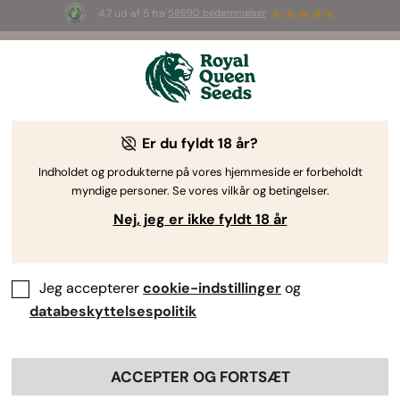
4.7 ud af 5 fra
58690 bedømmelser
☀️ S
ummer Sales
: Op til 50 % rabat
på udvalgte produkter! ⏤
Shop nu
🛍️
Er du fyldt 18 år?
By
RQS Editorial Team
Hvor lang tid tager det at dyrke
Indholdet og produkterne på vores hjemmeside er forbeholdt
myndige personer. Se vores vilkår og betingelser.
cannabis indendørs?
Nej, jeg er ikke fyldt 18 år
Jeg accepterer
cookie-indstillinger
og
databeskyttelsespolitik
ACCEPTER OG FORTSÆT
Hvis du spørger de fleste avlere, hvor lang tid det tager