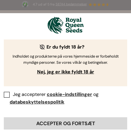
4.7 ud af 5 fra
58744 bedømmelser
☀️ S
ummer Sales
: Op til 50 % rabat
på udvalgte produkter! ⏤
Shop nu
🛍️
af Royal Queen Seeds
Dyrkningsvejledning til cannabis
Er du fyldt 18 år?
Indholdet og produkterne på vores hjemmeside er forbeholdt
myndige personer. Se vores vilkår og betingelser.
Emnefinder
Nej, jeg er ikke fyldt 18 år
Cannabisdyrkning: Lær det
grundlæggende
Jeg accepterer
cookie-indstillinger
og
databeskyttelsespolitik
ACCEPTER OG FORTSÆT