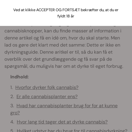
Ved at klikke ACCEPTER OG FORTSÆT bekræfter du, at du er
fyldt 18 år
Hvis du har lyst til at gå i gang med at dyrke dine egne
cannabisknopper, kan du finde masser af information i
denne artikel og få en idé om, hvor du skal starte. Men
lad os gøre det klart med det samme: Dette er ikke en
dyrkningsguide. Denne aritkel er til, så du kan få et
overblik over det grundlæggende og få svar på de
spørgsmål, du muligvis har om at dyrke til eget forbrug.
Indhold:
Hvorfor dyrker folk cannabis?
Er alle cannabisplanter ens?
Hvad har cannabisplanter brug for for at kunne
gro?
Hvor lang tid tager det at dyrke cannabis?
Hvilket udstyr har du brug for til cannabisdyrkning?