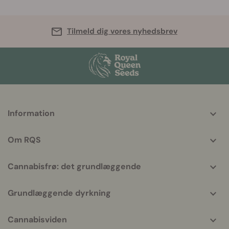
Tilmeld dig vores nyhedsbrev
More
Information
helpful
info
Om RQS
Cannabisfrø: det grundlæggende
Grundlæggende dyrkning
Cannabisviden