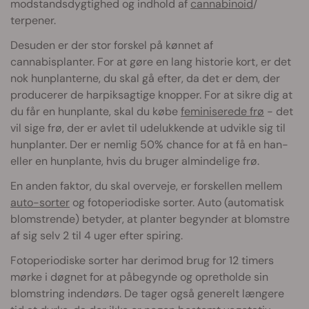
modstandsdygtighed og indhold af
cannabinoid
/
terpener.
Desuden er der stor forskel på kønnet af
cannabisplanter. For at gøre en lang historie kort, er det
nok hunplanterne, du skal gå efter, da det er dem, der
producerer de harpiksagtige knopper. For at sikre dig at
du får en hunplante, skal du købe
feminiserede frø
- det
vil sige frø, der er avlet til udelukkende at udvikle sig til
hunplanter. Der er nemlig 50% chance for at få en han-
eller en hunplante, hvis du bruger almindelige frø.
En anden faktor, du skal overveje, er forskellen mellem
auto-sorter
og fotoperiodiske sorter. Auto (automatisk
blomstrende) betyder, at planter begynder at blomstre
af sig selv 2 til 4 uger efter spiring.
Fotoperiodiske sorter har derimod brug for 12 timers
mørke i døgnet for at påbegynde og opretholde sin
blomstring indendørs. De tager også generelt længere