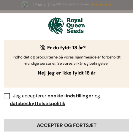
4.7 ud af 5 fra
58690 bedømmelser
🎁
3 White Widow Auto frø
GRATIS til de
første 100, der bruger koden
AUGUST26 🌿
Er du fyldt 18 år?
RQS-skribent
Cannabisjournalist
Indholdet og produkterne på vores hjemmeside er forbeholdt
Miguel Ordoñez
myndige personer. Se vores vilkår og betingelser.
Nej, jeg er ikke fyldt 18 år
Jeg skriver om: Cannabisforskning,
cannabisdyrkning, psykedelika,
cannabis-popkultur
Jeg accepterer
cookie-indstillinger
og
databeskyttelsespolitik
Professionelle profiler:
Miguel Ordoñez
ACCEPTER OG FORTSÆT
Uddannelse: