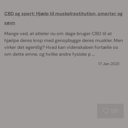
CBD og sport: Hjælp til muskelrestitution, smerter og
søvn
Mange ved, at atleter nu om dage bruger CBD til at
hjælpe deres krop med genopbygge deres muskler. Men
virker det egentlig? Hvad kan videnskaben fortælle os
om dette emne, og hvilke andre fysiske p ...
17 Jan 2021
151