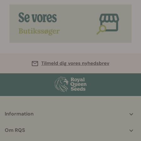
Tilmeld dig vores nyhedsbrev
More
Information
helpful
info
Om RQS