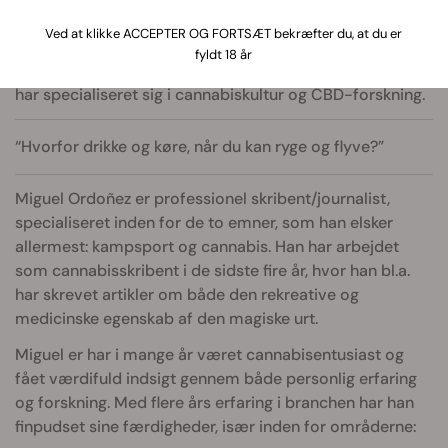
Massemedier og kommunikation
Ved at klikke ACCEPTER OG FORTSÆT bekræfter du, at du er
fyldt 18 år
Miguel Ordoñez er en erfaren skribent og journalist, der
har specialiseret sig i cannabiskultur og CBD-forskning.
“Hvorfor drikke og køre, når du kan ryge og flyve?”
Miguel Ordoñez er professionel skribent/journalist,
specialiseret inden for de to emner, som han elsker
allermest: kampsport og cannabis. Han har arbejdet
som cannabisskribent i de sidste fire år, hvor han bl.a.
har skrevet artikler om både den rekreative og
medicinske egenskab af den magiske urt.
Miguel er har i mange år været cannabisentusiast og
fået værdifuld indsigt gennem både personlig erfaring
og forskning. Med flere års erfaring i branchen har han
finpudset sine færdigheder, især inden for områderne: