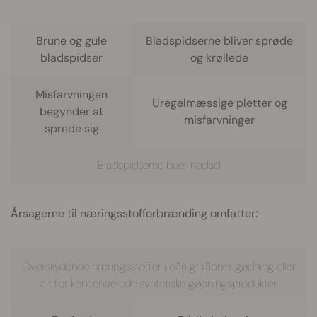
Brune og gule
Bladspidserne bliver sprøde
bladspidser
og krøllede
Misfarvningen
Uregelmæssige pletter og
begynder at
misfarvninger
sprede sig
Bladspidserne buer nedad
Årsagerne til næringsstofforbrænding omfatter:
Overskydende næringsstoffer i dårligt rådnet gødning eller
alt for koncentrerede syntetiske gødningsprodukter