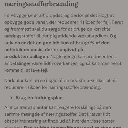
næringsstofforbrænding
Forebyggelse er altid bedst, og derfor er det klogt at
opbygge gode vaner, der reducerer risikoen for fejl. Først
og fremmest skal du sørge for at bruge de korrekte
næringsstoffer til det pågældende vækststadium.
Og
selv da er det en god idé kun at bruge ¾ af den
anbefalede dosis, der er angivet på
produktemballagen.
Nogle gange kan producentens
anbefalinger være lidt i overkanten, og så kan man nemt
komme til at lave fejl.
Nedenfor kan du se nogle af de bedste teknikker til at
reducere risikoen for næringsstofforbrænding.
Brug en fodringsplan
Alle cannabisplanter kan reagere forskelligt på den
samme mængde af næringsstoffer. Det kræver lidt
eksperimentering at finde ud af, hvordan visse sorter
reagerer.
Den gyldne tommelfingerregel er at se den