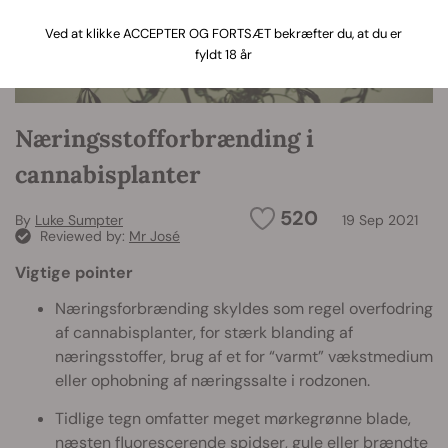
Ved at klikke ACCEPTER OG FORTSÆT bekræfter du, at du er
fyldt 18 år
Næringsstofforbrænding i
cannabisplanter
520
By
Luke Sumpter
19 Sep 2021
Reviewed by:
Mr José
Vigtige pointer
Næringsforbrænding skyldes som regel overfodring
af cannabisplanter, for stærk blanding af
næringsstoffer, brug af et for “varmt” vækstmedium
eller ophobning af næringssalte i rodzonen.
Tidlige tegn omfatter meget mørkegrønne blade,
næsten fluorescerende spidser, gule eller brændte