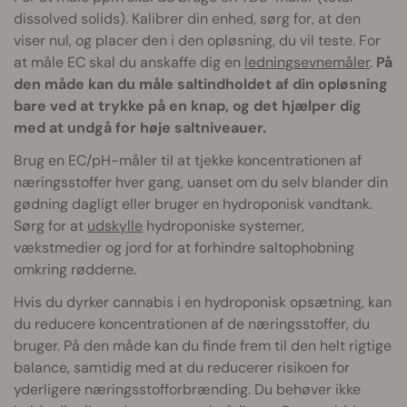
dissolved solids). Kalibrer din enhed, sørg for, at den
viser nul, og placer den i den opløsning, du vil teste. For
at måle EC skal du anskaffe dig en
ledningsevnemåler
.
På
den måde kan du måle saltindholdet af din opløsning
bare ved at trykke på en knap, og det hjælper dig
med at undgå for høje saltniveauer.
Brug en EC/pH-måler til at tjekke koncentrationen af
næringsstoffer hver gang, uanset om du selv blander din
gødning dagligt eller bruger en hydroponisk vandtank.
Sørg for at
udskylle
hydroponiske systemer,
vækstmedier og jord for at forhindre saltophobning
omkring rødderne.
Hvis du dyrker cannabis i en hydroponisk opsætning, kan
du reducere koncentrationen af de næringsstoffer, du
bruger. På den måde kan du finde frem til den helt rigtige
balance, samtidig med at du reducerer risikoen for
yderligere næringsstofforbrænding. Du behøver ikke