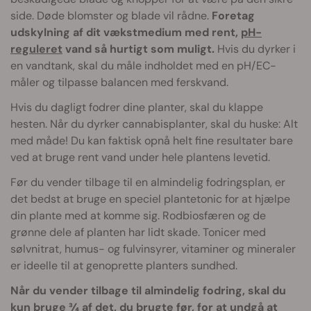
side. Døde blomster og blade vil rådne.
Foretag
udskylning af dit vækstmedium med rent,
pH-
reguleret
vand så hurtigt som muligt.
Hvis du dyrker i
en vandtank, skal du måle indholdet med en pH/EC-
måler og tilpasse balancen med ferskvand.
Hvis du dagligt fodrer dine planter, skal du klappe
hesten. Når du dyrker cannabisplanter, skal du huske: Alt
med måde! Du kan faktisk opnå helt fine resultater bare
ved at bruge rent vand under hele plantens levetid.
Før du vender tilbage til en almindelig fodringsplan, er
det bedst at bruge en speciel plantetonic for at hjælpe
din plante med at komme sig. Rodbiosfæren og de
grønne dele af planten har lidt skade. Tonicer med
sølvnitrat, humus- og fulvinsyrer, vitaminer og mineraler
er ideelle til at genoprette planters sundhed.
Når du vender tilbage til almindelig fodring, skal du
kun bruge ¾ af det, du brugte før, for at undgå at