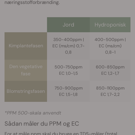
næringsstofforbrænding.
Jord
Hydroponisk
350-400ppm |
400-500ppm |
Kimplantefasen
EC (ms/cm) 0,7-
EC (ms/cm)
0,8
0,8-1
Den vegetative
500-750ppm
600-850ppm
fase
EC 1,0-1,5
EC 1,2-1,7
750-900ppm
850-1100ppm
Blomstringsfasen
EC 1,5-1,8
EC 1,7-2,
2
*PPM 500-skala anvendt
Sådan måler du PPM og EC
For at måle ppm skal du bruge en TDS-måler (total