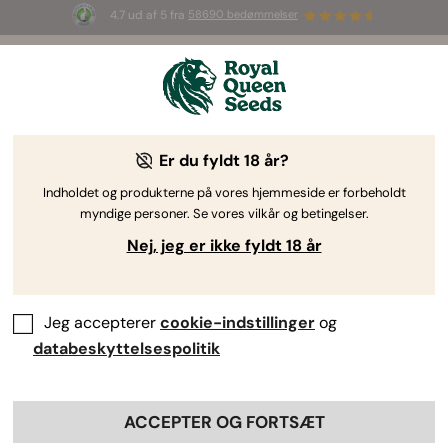
4.7 ud af 5 fra
58690 bedømmelser
☀️ S
ummer Sales
: Op til 50 % rabat
på udvalgte produkter! ⏤
Shop nu
🛍️
af Royal Queen Seeds
Dyrkningsvejledning til cannabis
Er du fyldt 18 år?
Indholdet og produkterne på vores hjemmeside er forbeholdt
myndige personer. Se vores vilkår og betingelser.
Emnefinder
Nej, jeg er ikke fyldt 18 år
Jeg accepterer
cookie-indstillinger
og
databeskyttelsespolitik
ACCEPTER OG FORTSÆT