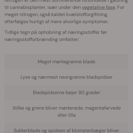
Nitrogen er den mest dominerende forbindelse i gødning
til cannabisplanter, især under den
vegetative fase
. For
meget nitrogen, også kaldet kvælstofforgiftning,
efterfølges hurtigt af mere alvorlige symptomer.
Tidlige tegn på ophobning af næringsstoffer før
næringsstofforbrænding omfatter:
Meget mørkegrønne blade
Lyse og nærmest neongrønne bladspidser
Bladspidserne bøjer 90 grader
Stilke og grene bliver mørkerøde, magentafarvede
eller lilla
Sukkerblade og spidsen af blomsterbæger bliver