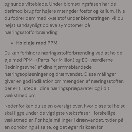
og sunde vifteblade. Under blomstringsfasen har de
derimod brug for højere mængder fosfor og kalium. Hvis
du fodrer dem med kvælstof under blomstringen, vil du
højst sandsynligt opleve symptomer på
næringsstofforbrænding.
Hold øje med PPM
Du kan forhindre næringsstofforbrænding ved at
holde
øje med PPM- (Parts Per Million) og EC-værdierne
(ledningsevne)
af dine hjemmeblandede
næringsopløsninger og drænvandet. Disse målinger
giver en god indikation om mængden af næringsstoffer,
der er til stede i dine næringspræparater og i dit
vækstmedium.
Nedenfor kan du se en oversigt over, hvor disse tal helst
skal ligge under de vigtigste vækstfaser i forskellige
vækstmedier. For høje målinger i drænvandet, tyder på
en ophobning af salte, og det øger risikoen for