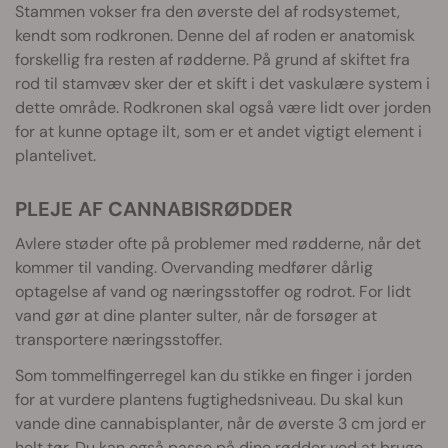
Stammen vokser fra den øverste del af rodsystemet,
kendt som rodkronen. Denne del af roden er anatomisk
forskellig fra resten af rødderne. På grund af skiftet fra
rod til stamvæv sker der et skift i det vaskulære system i
dette område. Rodkronen skal også være lidt over jorden
for at kunne optage ilt, som er et andet vigtigt element i
plantelivet.
PLEJE AF CANNABISRØDDER
Avlere støder ofte på problemer med rødderne, når det
kommer til vanding. Overvanding medfører dårlig
optagelse af vand og næringsstoffer og rodrot. For lidt
vand gør at dine planter sulter, når de forsøger at
transportere næringsstoffer.
Som tommelfingerregel kan du stikke en finger i jorden
for at vurdere plantens fugtighedsniveau. Du skal kun
vande dine cannabisplanter, når de øverste 3 cm jord er
helt tør. Du kan også passe på dine rødder ved at bruge