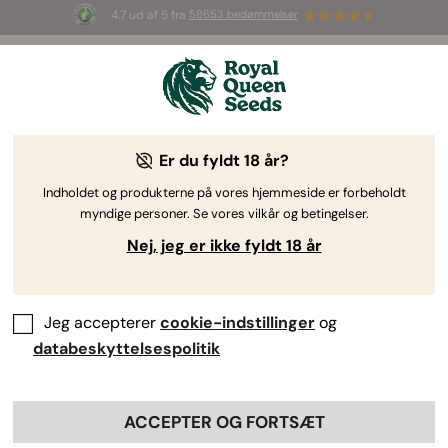
4.7 ud af 5 fra
58653 bedømmelser
☀️ S
ummer Sales
: Op til 50 % rabat
på udvalgte produkter! ⏤
Shop nu
🛍️
af Royal Queen Seeds
Dyrkningsvejledning til cannabis
Er du fyldt 18 år?
Indholdet og produkterne på vores hjemmeside er forbeholdt
myndige personer. Se vores vilkår og betingelser.
Emnefinder
Nej, jeg er ikke fyldt 18 år
Cannabisplantens anatomi: Fra ende til
anden
Jeg accepterer
cookie-indstillinger
og
By
Luke Sumpter
databeskyttelsespolitik
Reviewed by:
Gloria Payá
ACCEPTER OG FORTSÆT