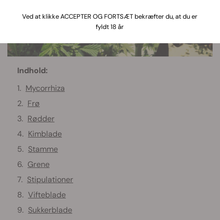
Ved at klikke ACCEPTER OG FORTSÆT bekræfter du, at du er
fyldt 18 år
Indhold:
Mycorrhiza
Frø
Rødder
Kimblade
Stamme
Grene
Stipulationer
Vifteblade
Sukkerblade