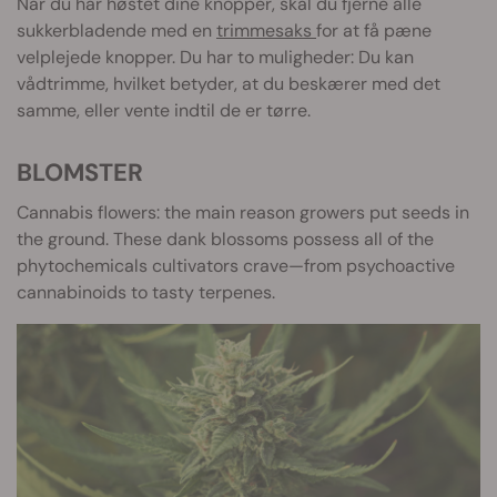
Når du har høstet dine knopper, skal du fjerne alle
sukkerbladende med en
trimmesaks
for at få pæne
velplejede knopper. Du har to muligheder: Du kan
vådtrimme, hvilket betyder, at du beskærer med det
samme, eller vente indtil de er tørre.
BLOMSTER
Cannabis flowers: the main reason growers put seeds in
the ground. These dank blossoms possess all of the
phytochemicals cultivators crave—from psychoactive
cannabinoids to tasty terpenes.