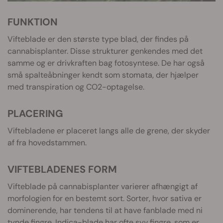
FUNKTION
Vifteblade er den største type blad, der findes på
cannabisplanter. Disse strukturer genkendes med det
samme og er drivkraften bag fotosyntese. De har også
små spalteåbninger kendt som stomata, der hjælper
med transpiration og CO2-optagelse.
PLACERING
Viftebladene er placeret langs alle de grene, der skyder
af fra hovedstammen.
VIFTEBLADENES FORM
Vifteblade på cannabisplanter varierer afhængigt af
morfologien for en bestemt sort. Sorter, hvor sativa er
dominerende, har tendens til at have fanblade med ni
tynde fingre. Indica-blade har ofte syv fingre, som er