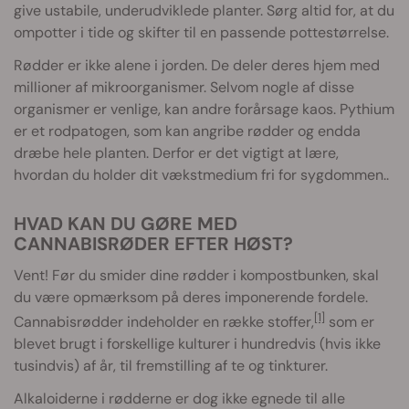
give ustabile, underudviklede planter. Sørg altid for, at du
ompotter i tide og skifter til en passende pottestørrelse.
Rødder er ikke alene i jorden. De deler deres hjem med
millioner af mikroorganismer. Selvom nogle af disse
organismer er venlige, kan andre forårsage kaos. Pythium
er et rodpatogen, som kan angribe rødder og endda
dræbe hele planten. Derfor er det vigtigt at lære,
hvordan du holder dit vækstmedium fri for sygdommen..
HVAD KAN DU GØRE MED
CANNABISRØDER EFTER HØST?
Vent! Før du smider dine rødder i kompostbunken, skal
du være opmærksom på deres imponerende fordele.
[1]
Cannabisrødder indeholder en række stoffer,
som er
blevet brugt i forskellige kulturer i hundredvis (hvis ikke
tusindvis) af år, til fremstilling af te og tinkturer.
Alkaloiderne i rødderne er dog ikke egnede til alle