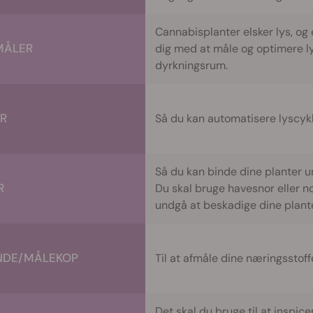
Cannabisplanter elsker lys, og
MÅLER
dig med at måle og optimere lys
dyrkningsrum.
R
Så du kan automatisere lyscyk
Så du kan binde dine planter u
R
Du skal bruge havesnor eller no
undgå at beskadige dine plante
NDE/MÅLEKOP
Til at afmåle dine næringsstof
Det skal du bruge til at inspic