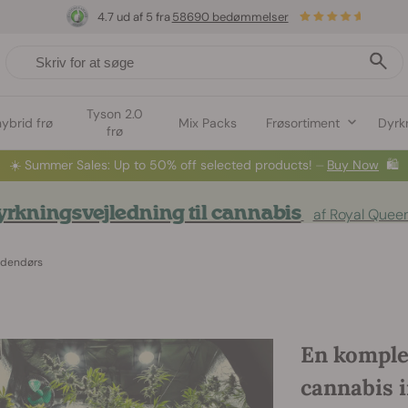
4.7 ud af 5 fra
58690 bedømmelser
Tyson 2.0
hybrid frø
Mix Packs
Frøsortiment
Dyrk
frø
☀️
Summer Sales: Up to 50% off selected products! ⏤
Buy Now
🛍️
rkningsvejledning til cannabis
af Royal Quee
indendørs
En komplet
cannabis 