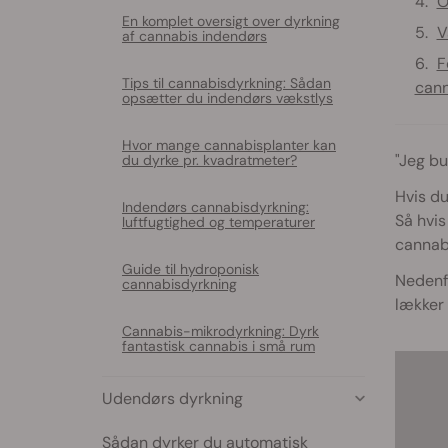
O
En komplet oversigt over dyrkning
V
af cannabis indendørs
F
Tips til cannabisdyrkning: Sådan
cann
opsætter du indendørs vækstlys
Hvor mange cannabisplanter kan
"Jeg b
du dyrke pr. kvadratmeter?
Hvis du
Indendørs cannabisdyrkning:
Så hvis
luftfugtighed og temperaturer
cannabi
Guide til hydroponisk
Nedenf
cannabisdyrkning
lækker
Cannabis-mikrodyrkning: Dyrk
fantastisk cannabis i små rum
Udendørs dyrkning
Sådan dyrker du automatisk