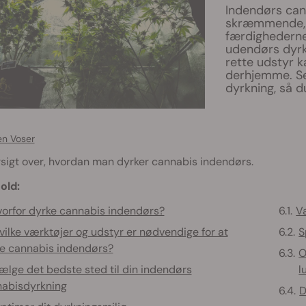
Indendørs cann
skræmmende, m
færdighederne,
udendørs dyrk
rette udstyr 
derhjemme. Se
dyrkning, så d
en Voser
sigt over, hvordan man dyrker cannabis indendørs.
old:
orfor dyrke cannabis indendørs?
Væ
vilke værktøjer og udstyr er nødvendige for at
S
e cannabis indendørs?
O
ælge det bedste sted til din indendørs
l
abisdyrkning
D