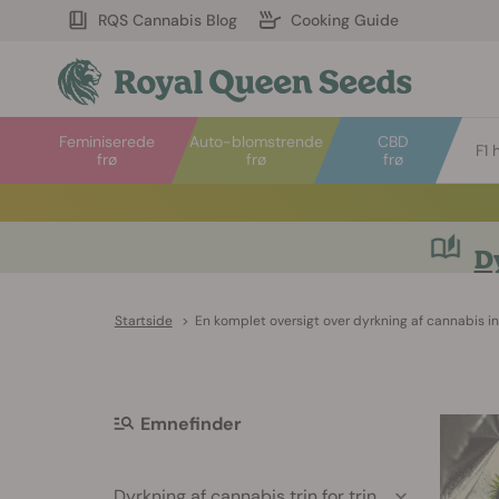
RQS Cannabis Blog
Cooking Guide
Feminiserede
Auto-blomstrende
CBD
F1 
frø
frø
frø
Dy
Startside
>
En komplet oversigt over dyrkning af cannabis 
Emnefinder
Dyrkning af cannabis trin for trin