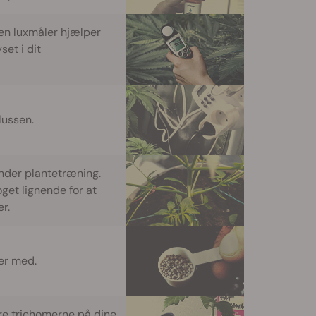
 en luxmåler hjælper
et i dit
lussen.
nder plantetræning.
get lignende for at
r.
fer med.
ere trichomerne på dine