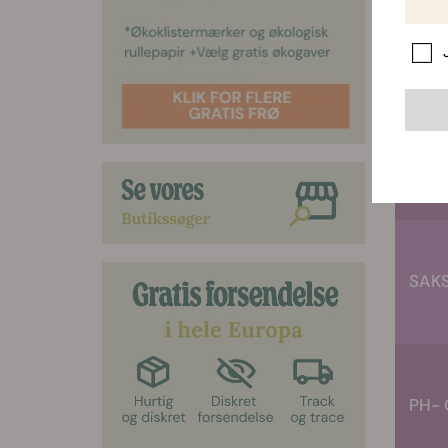
DYR
TER
SAK
PH-