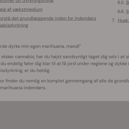
ptimer dit dyrkningsmiljø
B
alg af vækstmedium
S
orstå det grundlæggende inden for indendørs
Husk:
abisdyrkning
urde dyrke min egen marihuana, mand!"
 elsker cannabis, har du højst sandsynligt taget dig selv i at
 du endelig føler dig klar til at få jord under neglene og dyk
sdyrkning, er du heldig.
or finder du nemlig en komplet gennemgang af alle de grundl
 marihuana indendørs.