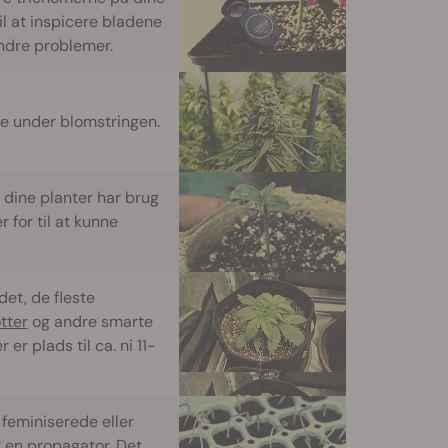
til at inspicere bladene
andre problemer.
ne under blomstringen.
n dine planter har brug
r for til at kunne
det, de fleste
tter
og andre smarte
er plads til ca. ni 11-
feminiserede eller
 en propagator. Det