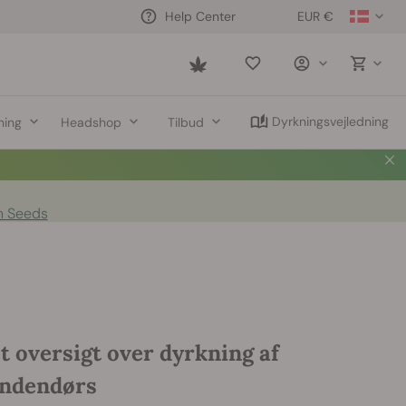
EUR €
Help Center
Saved
items
Dyrkningsvejledning
ning
Headshop
Tilbud
n Seeds
 oversigt over dyrkning af
indendørs