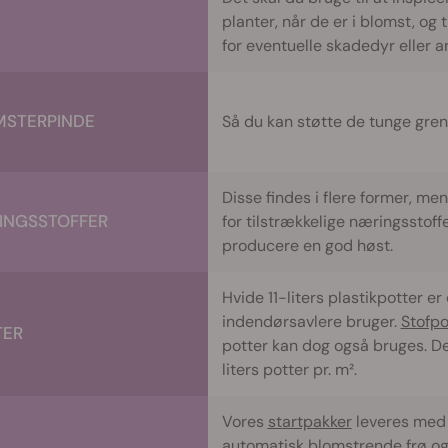
planter, når de er i blomst, og 
for eventuelle skadedyr eller 
MSTERPINDE
Så du kan støtte de tunge gre
Disse findes i flere former, me
INGSSTOFFER
for tilstrækkelige næringsstoffe
producere en god høst.
Hvide 11-liters plastikpotter er 
indendørsavlere bruger.
Stofpo
TER
potter kan dog også bruges. Der 
liters potter pr. m².
Vores
startpakker
leveres med 
automatisk blomstrende frø og