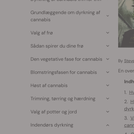
Grundlæggende om dyrkning af
cannabis
Valg af frø
Sådan spirer du dine frø
Den vegetative fase for cannabis
By
Stev
En over
Blomstringsfasen for cannabis
Indh
Høst af cannabis
Hv
Trimning, tørring og hærdning
H
dyrk
Valg af potter og jord
V
Indendørs dyrkning
cann