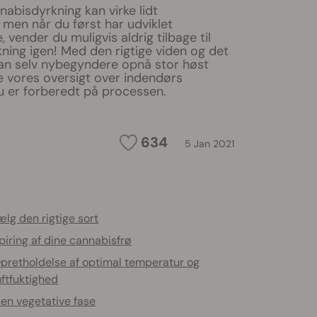
abisdyrkning kan virke lidt
en når du først har udviklet
 vender du muligvis aldrig tilbage til
ning igen! Med den rigtige viden og det
kan selv nybegyndere opnå stor høst
 vores oversigt over indendørs
u er forberedt på processen.
634
5 Jan 2021
lg den rigtige sort
piring af dine cannabisfrø
pretholdelse af optimal temperatur og
uftfuktighed
en vegetative fase