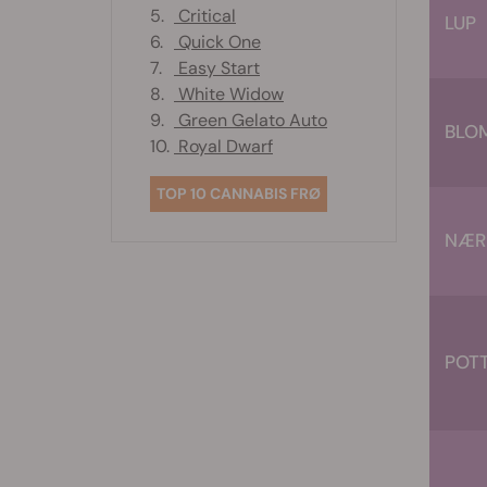
5.
Critical
LUP
6.
Quick One
7.
Easy Start
8.
White Widow
9.
Green Gelato Auto
BLO
10.
Royal Dwarf
TOP 10 CANNABIS FRØ
NÆR
POT