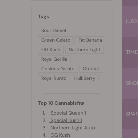
Tags
LUX
Sour Diesel
Green Gelato
Fat Banana
OG Kush
Northern Light
TIME
Royal Gorilla
Cookies Gelato
Critical
Royal Runtz
HulkBerry
SNO
Top 10 Cannabisfrø
1.
Special Queen 1
SPA
2.
Special Kush 1
3.
Northern Light Auto
4.
OG Kush