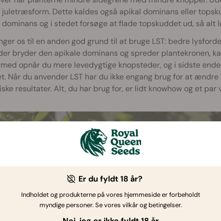
e juletræsform. Dette kaldes også apikal dominans eller top
 dominans og i stedet forsøge at flade topskuddet ud, så alt 
nger os til en anden god grund til at bruge LST: bedre lysfor
der bryder den apikale dominans og spreder plantekronen, ka
rmed opnår du mere levedygtige knopsteder, og i sidste ende 
. Når du anvender LST har du ikke engang brug for at ændre 
iske resultater. Alt, du har brug for, er lidt knowhow og et par 
Er du fyldt 18 år?
Indholdet og produkterne på vores hjemmeside er forbeholdt
myndige personer. Se vores vilkår og betingelser.
Nej, jeg er ikke fyldt 18 år