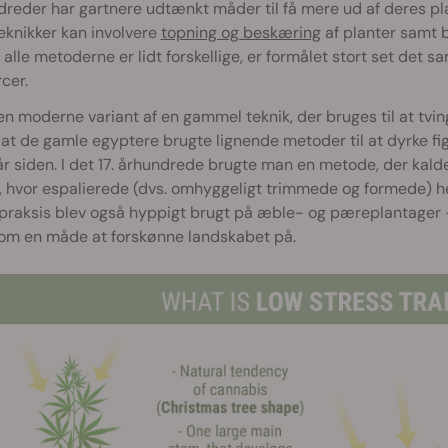
dreder har gartnere udtænkt måder til få mere ud af deres pl
eknikker kan involvere
topning og beskæring
af planter samt 
alle metoderne er lidt forskellige, er formålet stort set det s
cer.
en moderne variant af en gammel teknik, der bruges til at tving
at de gamle egyptere brugte lignende metoder til at dyrke fi
r siden. I det 17. århundrede brugte man en metode, der kald
 hvor espalierede (dvs. omhyggeligt trimmede og formede) h
raksis blev også hyppigt brugt på æble- og pæreplantager –
om en måde at forskønne landskabet på.