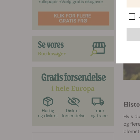
Histo
Hvis du
og fler
blomste