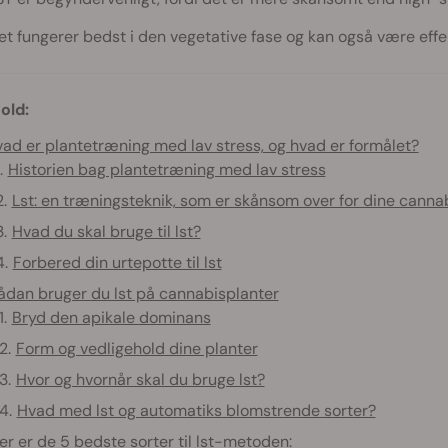
et fungerer bedst i den vegetative fase og kan også være effekt
old:
ad er plantetræning med lav stress, og hvad er formålet?
Historien bag plantetræning med lav stress
Lst: en træningsteknik, som er skånsom over for dine canna
Hvad du skal bruge til lst?
Forbered din urtepotte til lst
ådan bruger du lst på cannabisplanter
Bryd den apikale dominans
Form og vedligehold dine planter
Hvor og hvornår skal du bruge lst?
Hvad med lst og automatiks blomstrende sorter?
er er de 5 bedste sorter til lst-metoden: