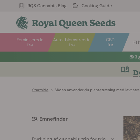
RQS Cannabis Blog
Cooking Guide
Feminiserede
Auto-blomstrende
CBD
F1 
frø
frø
frø
🎁
3 
Dy
Startside
>
Sådan anvender du plantetræning med lavt stres
Emnefinder
Dyrkning af cannabis trin for trin