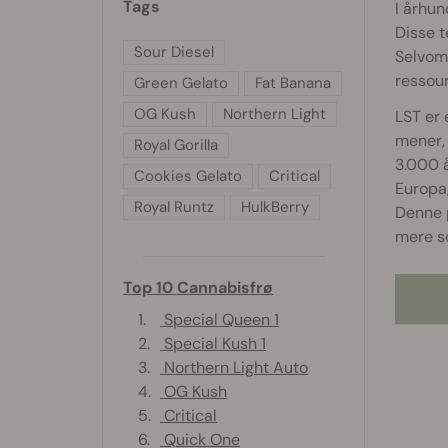
Tags
I århun
Disse t
Sour Diesel
Selvom 
ressour
Green Gelato
Fat Banana
OG Kush
Northern Light
LST er 
mener, 
Royal Gorilla
3.000 å
Cookies Gelato
Critical
Europa,
Royal Runtz
HulkBerry
Denne p
mere s
Top 10 Cannabisfrø
1.
Special Queen 1
2.
Special Kush 1
3.
Northern Light Auto
4.
OG Kush
5.
Critical
6.
Quick One