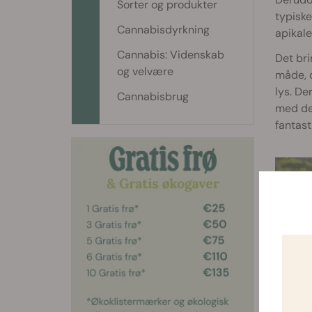
Sorter og produkter
typisk
Cannabisdyrkning
apikale
Cannabis: Videnskab
Det bri
og velvære
måde, 
lys. De
Cannabisbrug
med det
fantast