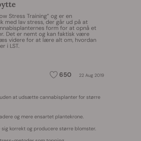
bytte
Low Stress Training” og er en
k med lav stress, der går ud på at
nnabisplanternes form for at opnå et
r. Det er nemt og kan faktisk være
æs videre for at lære alt om, hvordan
r i LST.
650
22 Aug 2019
 uden at udsætte cannabisplanter for større
ladere og mere ensartet plantekrone.
 sig korrekt og producere større blomster.
stress-metoder som topping.