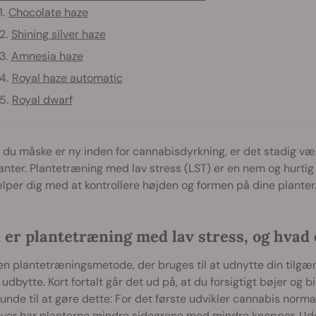
Chocolate haze
Shining silver haze
Amnesia haze
Royal haze automatic
Royal dwarf
du måske er ny inden for cannabisdyrkning, er det stadig væ
anter. Plantetræning med lav stress (LST) er en nem og hurti
lper dig med at kontrollere højden og formen på dine planter
 er plantetræning med lav stress, og hvad 
en plantetræningsmetode, der bruges til at udnytte din tilgæ
 udbytte. Kort fortalt går det ud på, at du forsigtigt bøjer o
runde til at gøre dette: For det første udvikler cannabis norm
ver har planterne mindre sidegrene med mindre knopper. Ude