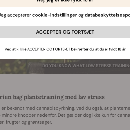
Jeg accepterer
cookie-indstillinger
og
databeskyttelsespol
ACCEPTER OG FORTSÆT
Ved at klikke ACCEPTER OG FORTSÆT bekræfter du, at du er fyldt 18 år
rien bag plantetræning med lav stress
 er bekendt med cannabisdyrkning, ved du også, at planterne
e mindre knopper nedenfor. Det gælder dog ikke kun for cann
r, frugter og grøntsager.