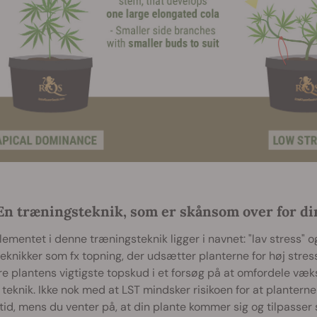
En træningsteknik, som er skånsom over for di
ementet i denne træningsteknik ligger i navnet: "lav stress" o
eknikker som fx topning, der udsætter planterne for høj stres
e plantens vigtigste topskud i et forsøg på at omfordele væ
 teknik. Ikke nok med at LST mindsker risikoen for at plantern
tid, mens du venter på, at din plante kommer sig og tilpasse