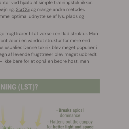
anter ved hjælp af simple træningsteknikker.
bøjning,
ScrOG
og mange andre metoder.
amme: optimal udnyttelse af lys, plads og
e frugttræer til at vokse i en flad struktur. Man
gentræer i en vandret struktur for mere end
es espalier. Denne teknik blev meget populær i
egn af levende frugttræer blev meget udbredt.
 ikke bare for at opnå en bedre høst, men