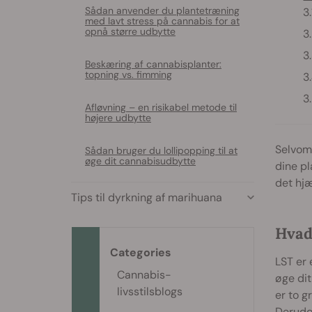
Sådan anvender du plantetræning
med lavt stress på cannabis for at
opnå større udbytte
Beskæring af cannabisplanter:
topning vs. fimming
Afløvning – en risikabel metode til
højere udbytte
Selvom 
Sådan bruger du lollipopping til at
øge dit cannabisudbytte
dine pl
det hjæ
Tips til dyrkning af marihuana
Hvad
Categories
LST er 
Cannabis-
øge dit
livsstilsblogs
er to g
Derudo