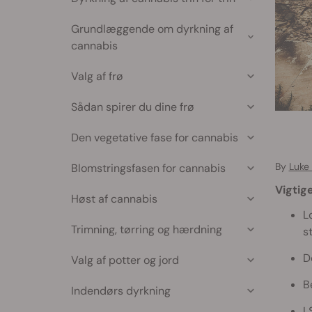
Grundlæggende om dyrkning af
cannabis
Valg af frø
Sådan spirer du dine frø
Den vegetative fase for cannabis
By
Luke
Blomstringsfasen for cannabis
Vigtig
Høst af cannabis
L
Trimning, tørring og hærdning
s
D
Valg af potter og jord
B
Indendørs dyrkning
L