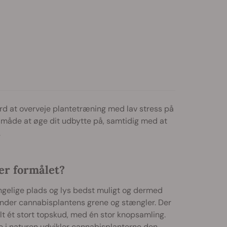
rd at overveje plantetræning med lav stress på
g måde at øge dit udbytte på, samtidig med at
.
er formålet?
ngelige plads og lys bedst muligt og dermed
g binder cannabisplantens grene og stængler. Der
alt ét stort topskud, med én stor knopsamling.
 i naturen udvikler cannabisplanterne den