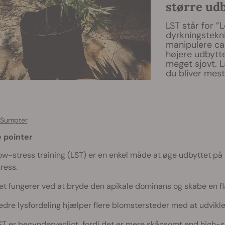
større ud
LST står for ”
dyrkningstekni
manipulere ca
højere udbytte
meget sjovt. L
du bliver meste
 Sumpter
e pointer
ow-stress training (LST) er en enkel måde at øge udbyttet på
tress.
et fungerer ved at bryde den apikale dominans og skabe en f
edre lysfordeling hjælper flere blomstersteder med at udvikle
ST er begyndervenligt, fordi det er mere skånsomt end high-