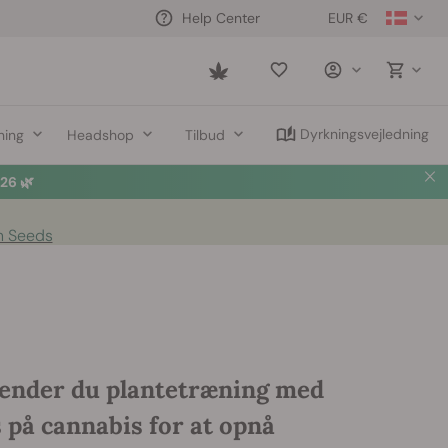
EUR €
Help Center
Saved
items
Dyrkningsvejledning
ning
Headshop
Tilbud
6 🌿
n Seeds
ender du plantetræning med
s på cannabis for at opnå