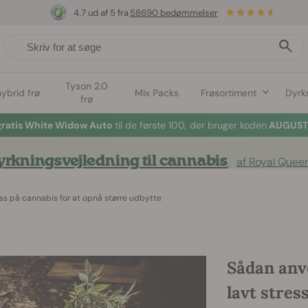
4.7 ud af 5 fra
58690 bedømmelser
Tyson 2.0
hybrid frø
Mix Packs
Frøsortiment
Dyrk
frø
gratis White Widow Auto
til de første 100, der bruger koden
AUGUST2
rkningsvejledning til cannabis
af Royal Quee
s på cannabis for at opnå større udbytte
Sådan anv
lavt stres