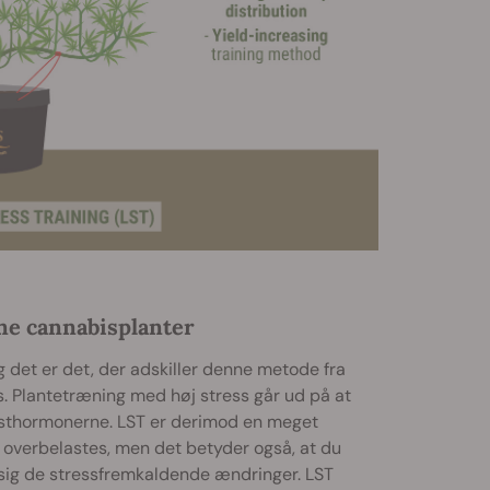
ne cannabisplanter
g det er det, der adskiller denne metode fra
s. Plantetræning med høj stress går ud på at
ksthormonerne. LST er derimod en meget
e overbelastes, men det betyder også, at du
r sig de stressfremkaldende ændringer. LST