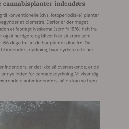
e cannabisplanter indendørs
 til konventionelle (dvs. fotoperiodiske) planter
begynder at blomstre. Derfor er det meget
 uden et fastlagt
lysskema
(som fx 18/6) helt fra
 også hurtigere og bliver ikke så store som
0-65 dage fra, at du har plantet dine frø. Da
il indendørs dyrkning, hvor dyrkere ofte har
r indendørs, er det ikke så overraskende, at de
er nye inden for cannabisdyrkning. Vi viser dig
omstrende planter indendørs, så du kan se frem