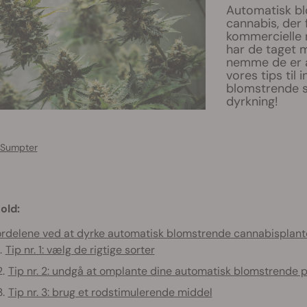
Automatisk bl
cannabis, der 
kommercielle m
har de taget 
nemme de er a
vores tips til
blomstrende so
dyrkning!
 Sumpter
old:
rdelene ved at dyrke automatisk blomstrende cannabisplant
Tip nr. 1: vælg de rigtige sorter
Tip nr. 2: undgå at omplante dine automatisk blomstrende p
Tip nr. 3: brug et rodstimulerende middel