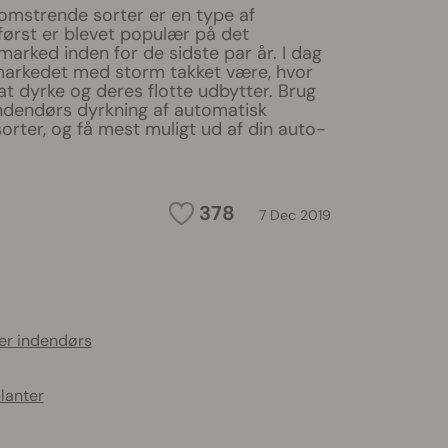
omstrende sorter er en type af
først er blevet populær på det
arked inden for de sidste par år. I dag
markedet med storm takket være, hvor
t dyrke og deres flotte udbytter. Brug
 indendørs dyrkning af automatisk
rter, og få mest muligt ud af din auto-
378
7 Dec 2019
er indendørs
lanter