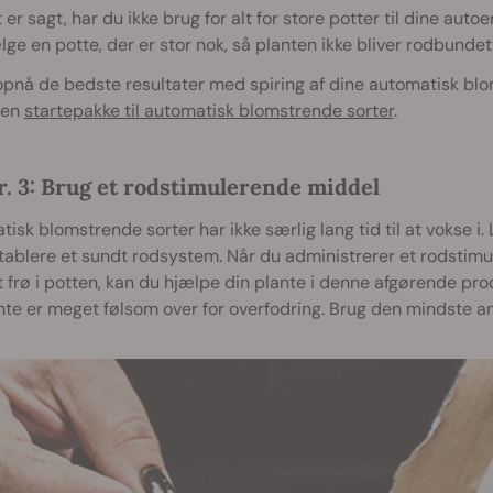
 er sagt, har du ikke brug for alt for store potter til dine auto
ge en potte, der er stor nok, så planten ikke bliver rodbundet,
opnå de bedste resultater med spiring af dine automatisk blo
 en
startepakke til automatisk blomstrende sorter
.
r. 3: Brug et rodstimulerende middel
isk blomstrende sorter har ikke særlig lang tid til at vokse i. L
tablere et sundt rodsystem. Når du administrerer et rodstimu
t frø i potten, kan du hjælpe din plante i denne afgørende proc
te er meget følsom over for overfodring. Brug den mindste a