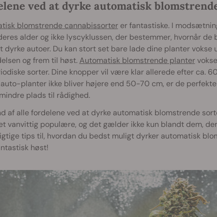
elene ved at dyrke automatisk blomstrend
tisk blomstrende cannabissorter
er fantastiske. I modsætning
deres alder og ikke lyscyklussen, der bestemmer, hvornår de 
 at dyrke autoer. Du kan stort set bare lade dine planter vokse
lsen og frem til høst.
Automatisk blomstrende planter
vokser
iodiske sorter. Dine knopper vil være klar allerede efter ca. 6
uto-planter ikke bliver højere end 50-70 cm, er de perfekte t
indre plads til rådighed.
d af alle fordelene ved at dyrke automatisk blomstrende sorte
et vanvittig populære, og det gælder ikke kun blandt dem, der 
igtige tips til, hvordan du bedst muligt dyrker automatisk bl
antastisk høst!