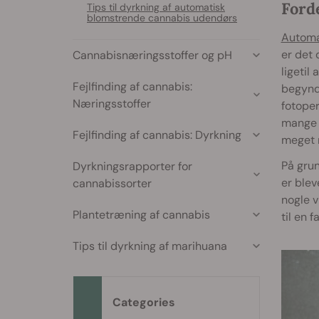
Ford
Tips til dyrkning af automatisk
blomstrende cannabis udendørs
Automa
er det 
Cannabisnæringsstoffer og pH
ligetil
Fejlfinding af cannabis:
begynde
Næringsstoffer
fotoper
mange a
Fejlfinding af cannabis: Dyrkning
meget m
På grun
Dyrkningsrapporter for
er blev
cannabissorter
nogle v
Plantetræning af cannabis
til en f
Tips til dyrkning af marihuana
Categories