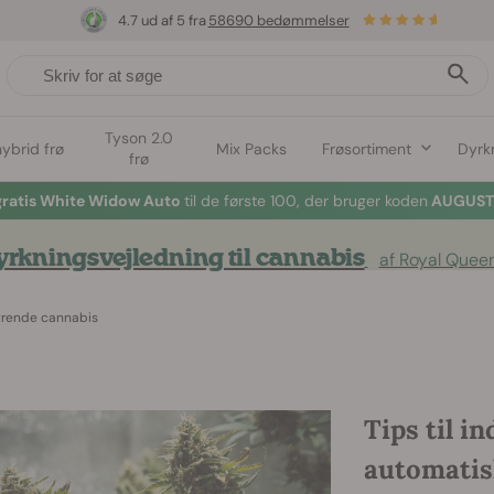
4.7 ud af 5 fra
58690 bedømmelser
Tyson 2.0
hybrid frø
Mix Packs
Frøsortiment
Dyrk
frø
gratis White Widow Auto
til de første 100, der bruger koden
AUGUST2
rkningsvejledning til cannabis
af Royal Quee
strende cannabis
Tips til i
automatis