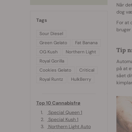
Når det
dog væl
Tags
For at 
bruger
Sour Diesel
Green Gelato
Fat Banana
Tip n
OG Kush
Northern Light
Royal Gorilla
Automat
på at e
Cookies Gelato
Critical
sået di
Royal Runtz
HulkBerry
kimplan
Top 10 Cannabisfrø
1.
Special Queen 1
2.
Special Kush 1
3.
Northern Light Auto