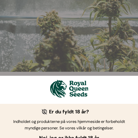
. 1: Vælg de rigtige sorter
f det vigtigste, når det gælder cannabisdyrkning, er at vælge 
Er du fyldt 18 år?
ad os starte med dine personlige præferencer. Hvilken type vir
Indholdet og produkterne på vores hjemmeside er forbeholdt
 foretrækker noget af det nyeste og bedste og går efter de st
myndige personer. Se vores vilkår og betingelser.
onstre
som
Royal Cookies Automatic
eller
Royal Gorilla Auto
er af to utrolig populære sorter.
Nej, jeg er ikke fyldt 18 år