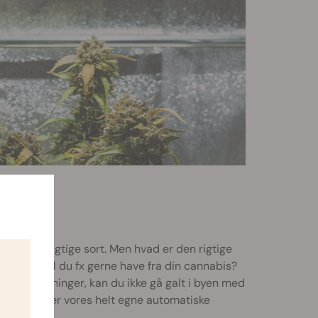
den helt rigtige sort. Men hvad er den rigtige
kninger vil du fx gerne have fra din cannabis?
enede virkninger, kan du ikke gå galt i byen med
matic
, der er vores helt egne automatiske