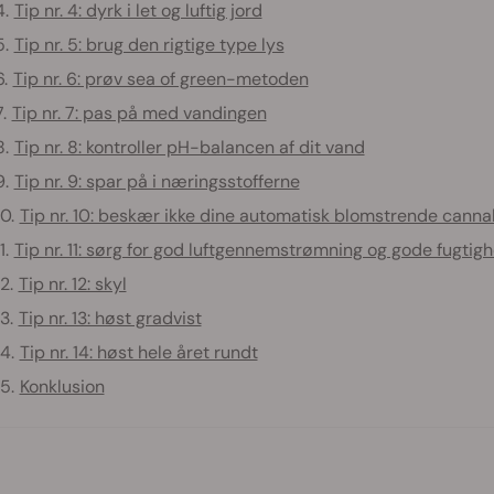
Tip nr. 4: dyrk i let og luftig jord
Tip nr. 5: brug den rigtige type lys
Tip nr. 6: prøv sea of green-metoden
Tip nr. 7: pas på med vandingen
Tip nr. 8: kontroller pH-balancen af dit vand
Tip nr. 9: spar på i næringsstofferne
Tip nr. 10: beskær ikke dine automatisk blomstrende canna
Tip nr. 11: sørg for god luftgennemstrømning og gode fugti
Tip nr. 12: skyl
Tip nr. 13: høst gradvist
Tip nr. 14: høst hele året rundt
Konklusion