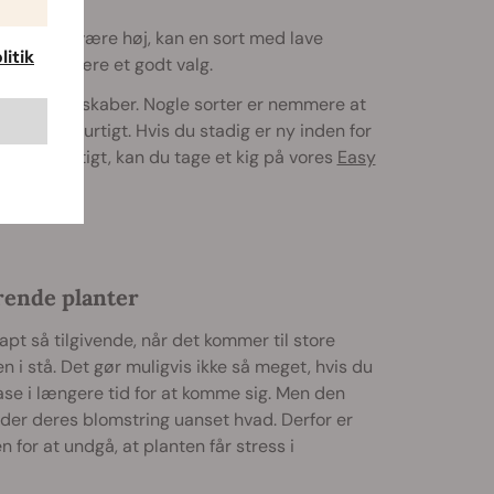
 ikke vil være høj, kan en sort med lave
itik
tic CBD
være et godt valg.
s vækstegenskaber. Nogle sorter er nemmere at
vanligt hurtigt. Hvis du stadig er ny inden for
nopper hurtigt, kan du tage et kig på vores
Easy
rende planter
pt så tilgivende, når det kommer til store
n i stå. Det gør muligvis ikke så meget, hvis du
ase i længere tid for at komme sig. Men den
der deres blomstring uanset hvad. Derfor er
n for at undgå, at planten får stress i