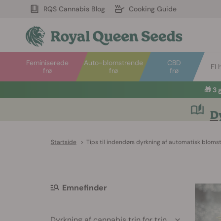
RQS Cannabis Blog
Cooking Guide
Feminiserede
Auto-blomstrende
CBD
F1 
frø
frø
frø
🎁
3 
Dy
Startside
>
Tips til indendørs dyrkning af automatisk blom
Emnefinder
Dyrkning af cannabis trin for trin