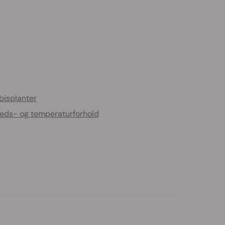
bisplanter
gheds- og temperaturforhold