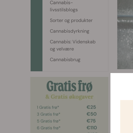
Cannabis-
livsstilsblogs
Sorter og produkter
Cannabisdyrkning
Cannabis: Videnskab
og velvære
Cannabisbrug
Tip nr
Noget a
sort? L
Hvis du
THC-m
variant