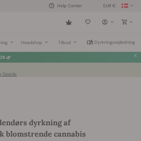
EUR €
Help Center
Saved
items
Dyrkningsvejledning
ning
Headshop
Tilbud
6 🌿
n Seeds
ndendørs dyrkning af
k blomstrende cannabis