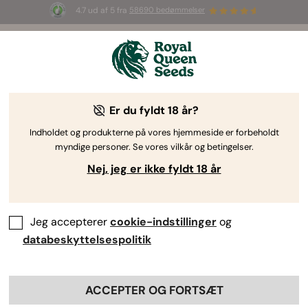
4.7 ud af 5 fra
58690 bedømmelser
☀️ S
ummer Sales
: Op til 50 % rabat
på udvalgte produkter! ⏤
Shop nu
🛍️
af Royal Queen Seeds
Dyrkningsvejledning til cannabis
Er du fyldt 18 år?
Indholdet og produkterne på vores hjemmeside er forbeholdt
myndige personer. Se vores vilkår og betingelser.
Emnefinder
Nej, jeg er ikke fyldt 18 år
Dyrkningsrapport: HulkBerry
Automatic
Jeg accepterer
cookie-indstillinger
og
databeskyttelsespolitik
By
Luke Sumpter
ACCEPTER OG FORTSÆT