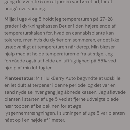
gang de øverste 5 cm af jorden var tørret ud, for at
undgå overvanding.
Miljø
: I uge 4 og 5 holdt jeg temperaturen på 27-28
grader i dyrkningskassen Det er i den højere ende af
temperaturskalaen for, hvad en cannabisplante kan
tolerere, men hvis du dyrker om sommeren, er det ikke
usædvanligt at temperaturen når derop. Min blæser
hjalp med at holde temperaturerne fra at stige. Jeg
formåede også at holde en luftfugtighed på 55% ved
hjælp af min luftfugter.
Plantestatus
: Mit HulkBerry Auto begyndte at udskille
en let duft af terpener i denne periode, og det var en
sand nydelse, hver gang jeg åbnede kassen. Jeg afløvede
planten i starten af uge 5 ved at fjerne udvalgte blade
nær toppen af baldakinen for at øge
lysgennemtrængningen. I slutningen af uge 5 var planten
nået op i en højde af 1 meter.