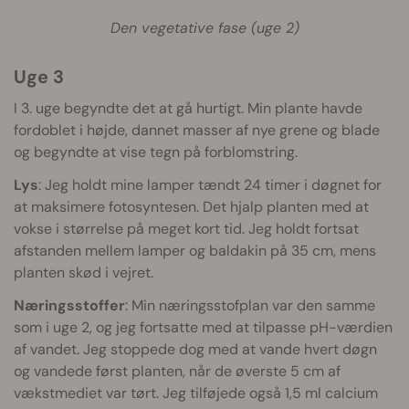
Den vegetative fase (uge 2)
Uge 3
I 3. uge begyndte det at gå hurtigt. Min plante havde
fordoblet i højde, dannet masser af nye grene og blade
og begyndte at vise tegn på forblomstring.
Lys
: Jeg holdt mine lamper tændt 24 timer i døgnet for
at maksimere fotosyntesen. Det hjalp planten med at
vokse i størrelse på meget kort tid. Jeg holdt fortsat
afstanden mellem lamper og baldakin på 35 cm, mens
planten skød i vejret.
Næringsstoffer
: Min næringsstofplan var den samme
som i uge 2, og jeg fortsatte med at tilpasse pH-værdien
af vandet. Jeg stoppede dog med at vande hvert døgn
og vandede først planten, når de øverste 5 cm af
vækstmediet var tørt. Jeg tilføjede også 1,5 ml calcium