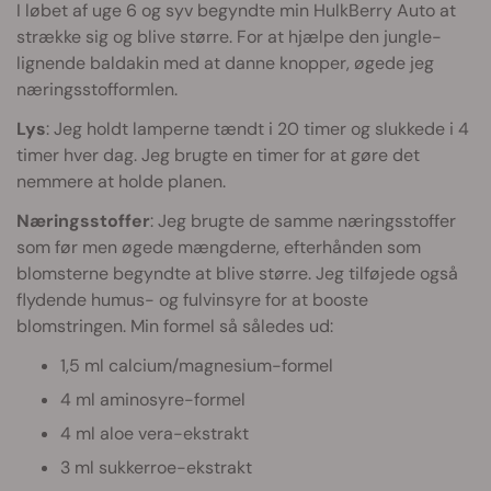
I løbet af uge 6 og syv begyndte min HulkBerry Auto at
strække sig og blive større. For at hjælpe den jungle-
lignende baldakin med at danne knopper, øgede jeg
næringsstofformlen.
Lys
: Jeg holdt lamperne tændt i 20 timer og slukkede i 4
timer hver dag. Jeg brugte en timer for at gøre det
nemmere at holde planen.
Næringsstoffer
: Jeg brugte de samme næringsstoffer
som før men øgede mængderne, efterhånden som
blomsterne begyndte at blive større. Jeg tilføjede også
flydende humus- og fulvinsyre for at booste
blomstringen. Min formel så således ud:
1,5 ml calcium/magnesium-formel
4 ml aminosyre-formel
4 ml aloe vera-ekstrakt
3 ml sukkerroe-ekstrakt