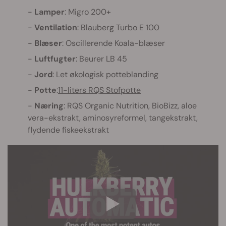
Lamper
: Migro 200+
Ventilation
: Blauberg Turbo E 100
Blæser
: Oscillerende Koala-blæser
Luftfugter
: Beurer LB 45
Jord
: Let økologisk potteblanding
Potte
:
11-liters RQS Stofpotte
Næring
: RQS Organic Nutrition, BioBizz, aloe
vera-ekstrakt, aminosyreformel, tangekstrakt,
flydende fiskeekstrakt