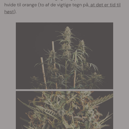
hvide til orange (to af de vigtige tegn på,
at det er tid til
høst
).