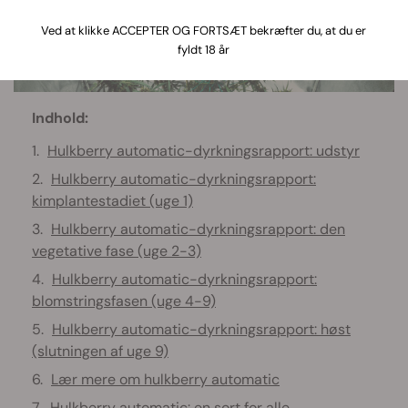
Ved at klikke ACCEPTER OG FORTSÆT bekræfter du, at du er
fyldt 18 år
Indhold:
Hulkberry automatic-dyrkningsrapport: udstyr
Hulkberry automatic-dyrkningsrapport:
kimplantestadiet (uge 1)
Hulkberry automatic-dyrkningsrapport: den
vegetative fase (uge 2-3)
Hulkberry automatic-dyrkningsrapport:
blomstringsfasen (uge 4-9)
Hulkberry automatic-dyrkningsrapport: høst
(slutningen af uge 9)
Lær mere om hulkberry automatic
Hulkberry automatic: en sort for alle