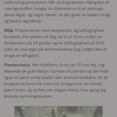
udskylningsprocessen. Når du begrænser mængden af
næringsstoffer, tvinger du blomsterne til at opbruge
deres lager, og nogle mener, at det giver en bedre smag
og bedre røg/damp.
Miljø
: Problemerne med temperatur og luftfugtighed
fortsatte. Min plante så dog ud til at trives under en
temperatur på 28 grader og en luftfugtighed på 60%
uden at vise tegn på skimmelsvamp (jeg valgte ikke at
bruge en affugter).
Plantestatus
: Min HulkBerry Auto var 117 cm høj. Jeg
afløvede de gule blade i bunden af planten og fjernede
også et pænt antal blade i den øverste baldakin, for at
knopperne kunne få mere lys. Knopperne var blevet
pænt store, og duften var meget intens, hver gang jeg
åbnede dyrkningskassen.