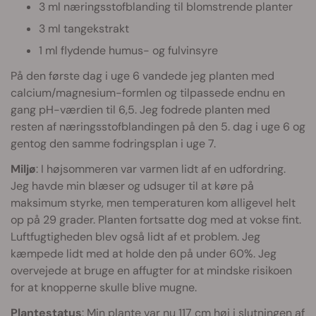
3 ml næringsstofblanding til blomstrende planter
3 ml tangekstrakt
1 ml flydende humus- og fulvinsyre
På den første dag i uge 6 vandede jeg planten med
calcium/magnesium-formlen og tilpassede endnu en
gang pH-værdien til 6,5. Jeg fodrede planten med
resten af næringsstofblandingen på den 5. dag i uge 6 og
gentog den samme fodringsplan i uge 7.
Miljø
: I højsommeren var varmen lidt af en udfordring.
Jeg havde min blæser og udsuger til at køre på
maksimum styrke, men temperaturen kom alligevel helt
op på 29 grader. Planten fortsatte dog med at vokse fint.
Luftfugtigheden blev også lidt af et problem. Jeg
kæmpede lidt med at holde den på under 60%. Jeg
overvejede at bruge en affugter for at mindske risikoen
for at knopperne skulle blive mugne.
Plantestatus
: Min plante var nu 117 cm høj i slutningen af