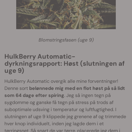
Blomstringsfasen (uge 9)
HulkBerry Automatic-
dyrkningsrapport: Høst (slutningen af
uge 9)
HulkBerry Automatic overgik alle mine forventninger!
Denne sort
belønnede mig med en flot høst på så lidt
som 64 dage efter spiring
. Jeg så ingen tegn på
sygdomme og ganske få tegn på stress på trods af
suboptimale udsving i temperatur og luftfugtighed. I
slutningen af uge 9 klippede jeg grenene af og trimmede
hver knop individuelt, inden jeg lagde dem i et
tørringsnet
. Så snart de var tørre, placerede jeg dem i