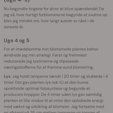
Nu begyndte tingene for alvor at blive spændende! Da
jeg så, hvor hurtigt forblomsterne begynde at svulme op,
blev jeg mindet om, hvor langt autoer er nået i de
seneste år.
Uge 4 og 5
For at imødekomme min blomstrede plantes behov
ændrede jeg min strategi. Først og fremmest
reducerede jeg lystimerne og tilpassede
næringsstofferne for at fremme sund blomstring.
Lys
: Jeg holdt lamperne tændt i 20 timer og slukkede i 4
timer. Det gav planten lys nok ti,l at den kunne
opretholde optimal fotosyntese og begynde at
producere knopper. De 4 timer uden lys gav samtidig
planten et lille vindue til at rette den ophobede energi
mod vækst og udvikling af blomster. Jeg fortsatte med
en afstand på 35 cm mellem lamperne og toppen af