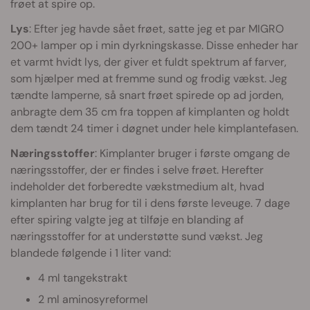
frøet at spire op.
Lys
: Efter jeg havde sået frøet, satte jeg et par MIGRO
200+ lamper op i min dyrkningskasse. Disse enheder har
et varmt hvidt lys, der giver et fuldt spektrum af farver,
som hjælper med at fremme sund og frodig vækst. Jeg
tændte lamperne, så snart frøet spirede op ad jorden,
anbragte dem 35 cm fra toppen af kimplanten og holdt
dem tændt 24 timer i døgnet under hele kimplantefasen.
Næringsstoffer
: Kimplanter bruger i første omgang de
næringsstoffer, der er findes i selve frøet. Herefter
indeholder det forberedte vækstmedium alt, hvad
kimplanten har brug for til i dens første leveuge. 7 dage
efter spiring valgte jeg at tilføje en blanding af
næringsstoffer for at understøtte sund vækst. Jeg
blandede følgende i 1 liter vand:
4 ml tangekstrakt
2 ml aminosyreformel