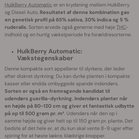
HulkBerry Automatic
er en krydsning mellem HulkBerry
og Diesel Auto.
Resultatet af denne kombination gav
en genetisk profil på 65% sativa, 30% indica og 5 %
ruderalis
. Sorten arvede også generne med høje
THC
-
indhold og en hurtig vækstperiode fra forældresorterne.
HulkBerry Automatic:
Vækstegenskaber
Denne kompakte sort appellerer til dyrkere, der leder
efter diskret dyrkning. Du kan dyrke planten i kompakte
kasser eller endda ombyggede spande indendørs.
Sorten er også en fremragende kandidat til
udendørs guerilla-dyrkning. Indendørs planter når
en højde på 80-120 cm og giver et fantastisk udbytte
på op til 500 gram pr. m²
. Udendørs når den op i
samme højde og giver helt op til 150 gram pr. plante. Det
bedste af det hele er, at du kun skal vente 8-9 uger efter
spiring for at høste lækre, klæbrige knopper.