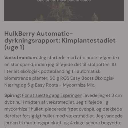
HulkBerry Automatic-
dyrkningsrapport: Kimplantestadiet
(uge 1)
Vækstmedium
: Jeg startede med at blande følgende i
en stor spand, inden jeg tilføjede det til stofpotten: 10
liter let økologisk potteblanding til automatisk
blomstrende planter, 50 g
RQS Easy Boost
Økologisk
Næring og 5 g
Easy Roots - Mycorrhiza Mix
.
Spiring
:
For at sætte gang i spiringen
lavede jeg et 3 cm
dybt hul i midten af vækstmediet. Jeg tilføjede 1 g
mycorrhiza i hullet, placerede frøet ovenpå, og dækkede
derefter forsigtigt hullet med vækstmediet. Jeg vandede
jorden til mætningspunktet, og 4 dage senere begyndte