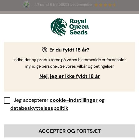
4.7 ud af 5 fra
58653 bedømmelser
☀️ S
ummer Sales
: Op til 50 % rabat
på udvalgte produkter! ⏤
Shop nu
🛍️
af Royal Queen Seeds
Dyrkningsvejledning til cannabis
Er du fyldt 18 år?
Indholdet og produkterne på vores hjemmeside er forbeholdt
myndige personer. Se vores vilkår og betingelser.
Emnefinder
Nej, jeg er ikke fyldt 18 år
Dyrkningsrapport: Haze Berry
Automatic
Jeg accepterer
cookie-indstillinger
og
databeskyttelsespolitik
By
Luke Sumpter
ACCEPTER OG FORTSÆT