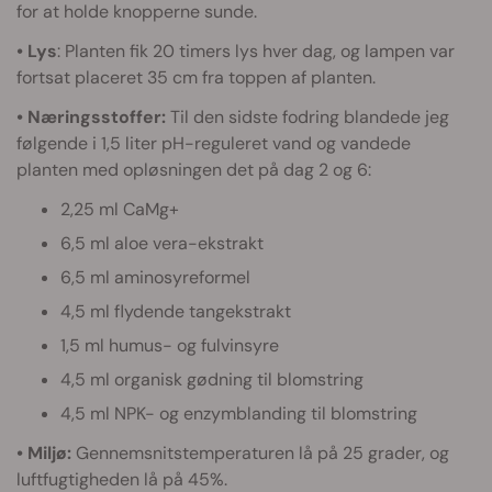
for at holde knopperne sunde.
• Lys
: Planten fik 20 timers lys hver dag, og lampen var
fortsat placeret 35 cm fra toppen af planten.
• Næringsstoffer:
Til den sidste fodring blandede jeg
følgende i 1,5 liter pH-reguleret vand og vandede
planten med opløsningen det på dag 2 og 6:
2,25 ml CaMg+
6,5 ml aloe vera-ekstrakt
6,5 ml aminosyreformel
4,5 ml flydende tangekstrakt
1,5 ml humus- og fulvinsyre
4,5 ml organisk gødning til blomstring
4,5 ml NPK- og enzymblanding til blomstring
• Miljø:
Gennemsnitstemperaturen lå på 25 grader, og
luftfugtigheden lå på 45%.