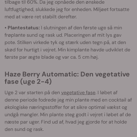
tilbage til 60%. Da jeg opnåede den ønskede
luftfugtighed, slukkede jeg for enheden. Miljøet fortsatte
med at være ret stabilt derefter.
• Plantestatus:
I slutningen af den første uge så min
frøplante sund og rask ud. Placeringen af mit lys gav
pote. Stilken virkede tyk og stærk uden tegn på, at den
skød for hurtigt i vejret. Min kimplante havde udviklet de
første par ægte blade og var ca. 5 cm høj.
Haze Berry Automatic: Den vegetative
fase (uge 2-4)
Uge 2 var starten på den
vegetative fase
. I løbet af
denne periode fodrede jeg min plante med en cocktail af
økologiske næringsstoffer for at sikre optimal vækst og
undgå mangler. Min plante steg godt i vejret i løbet af de
næste par uger. Find ud af, hvad jeg gjorde for at holde
den sund og rask.