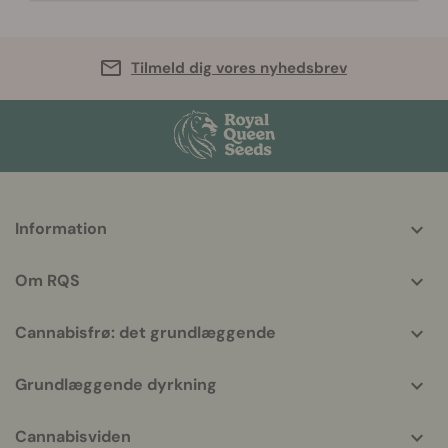
Tilmeld dig vores nyhedsbrev
More
Information
helpful
info
Om RQS
Cannabisfrø: det grundlæggende
Grundlæggende dyrkning
Cannabisviden