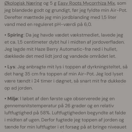
Økologisk Næring
og 5 g
Easy Roots Mycorrhiza Mix
, som
jeg blandede godt og grundigt, før jeg fyldte min Air-Pot.
Derefter mættede jeg min jordblanding med 1,5 liter
vand med en reguleret pH-værdi på 6,0.
• Spiring
: Da jeg havde vædet vækstmediet, lavede jeg
et ca. 1,5 centimeter dybt hul i midten af jordoverfladen.
Jeg lagde mit Haze Berry Automatic-frø ned i hullet,
dækkede det med lidt jord og vandede området let.
• Lys
: Jeg anbragte mit lys i toppen af dyrkningsteltet, så
det hang 35 cm fra toppen af min Air-Pot. Jeg lod lyset
være tændt i 24 timer i døgnet, så snart mit frø dukkede
op ad jorden.
• Miljø
: I løbet af den første uge observerede jeg en
gennemsnitstemperatur på 26 grader og en relativ
luftfugtighed på 58%. Luftfugtigheden begyndte at falde
i midten af ugen. Derfor fugtede jeg toppen af jorden og
tænde for min luftfugter i et forsøg på at bringe niveauet