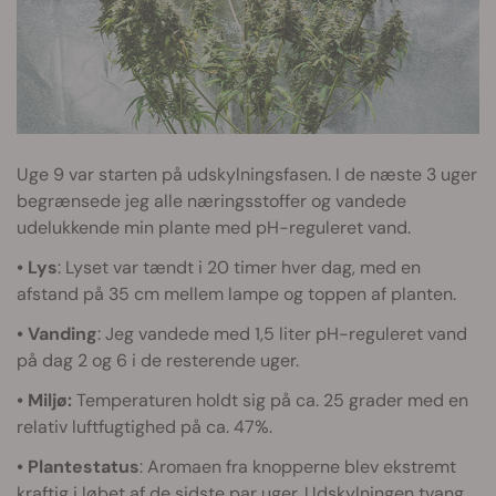
Uge 9 var starten på udskylningsfasen. I de næste 3 uger
begrænsede jeg alle næringsstoffer og vandede
udelukkende min plante med pH-reguleret vand.
• Lys
: Lyset var tændt i 20 timer hver dag, med en
afstand på 35 cm mellem lampe og toppen af planten.
• Vanding
: Jeg vandede med 1,5 liter pH-reguleret vand
på dag 2 og 6 i de resterende uger.
• Miljø:
Temperaturen holdt sig på ca. 25 grader med en
relativ luftfugtighed på ca. 47%.
• Plantestatus
: Aromaen fra knopperne blev ekstremt
kraftig i løbet af de sidste par uger. Udskylningen tvang