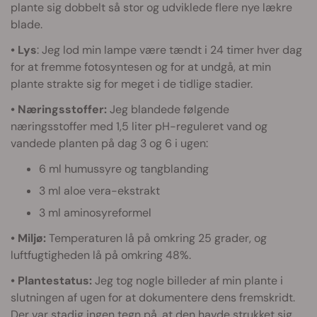
plante sig dobbelt så stor og udviklede flere nye lækre
blade.
• Lys
: Jeg lod min lampe være tændt i 24 timer hver dag
for at fremme fotosyntesen og for at undgå, at min
plante strakte sig for meget i de tidlige stadier.
• Næringsstoffer:
Jeg blandede følgende
næringsstoffer med 1,5 liter pH-reguleret vand og
vandede planten på dag 3 og 6 i ugen:
6 ml humussyre og tangblanding
3 ml aloe vera-ekstrakt
3 ml aminosyreformel
• Miljø:
Temperaturen lå på omkring 25 grader, og
luftfugtigheden lå på omkring 48%.
• Plantestatus:
Jeg tog nogle billeder af min plante i
slutningen af ugen for at dokumentere dens fremskridt.
Der var stadig ingen tegn på, at den havde strukket sig