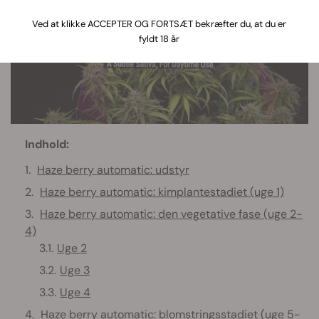
Ved at klikke ACCEPTER OG FORTSÆT bekræfter du, at du er
fyldt 18 år
Indhold:
Haze berry automatic: udstyr
Haze berry automatic: kimplantestadiet (uge 1)
Haze berry automatic: den vegetative fase (uge 2-
4)
Uge 2
Uge 3
Uge 4
Haze berry automatic: blomstringsstadiet (uge 5-