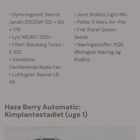
• Dyrkningstelt: Secret
• Jord: BioBizz Light Mix
Jardin DS120W 120 × 60
• Potte: 11 liters Air-Pot
× 178
• Frø: Royal Queen
• Lys: MIGRO 200+
Seeds
• Filter: Blauberg Turbo -
• Næringsstoffer: RQS
E 100
Økologisk Næring og
• Ventilator:
BioBizz
Oscillerende Koala Fan
• Luftfugter: Beurer LB
45
Haze Berry Automatic:
Kimplantestadiet (uge 1)