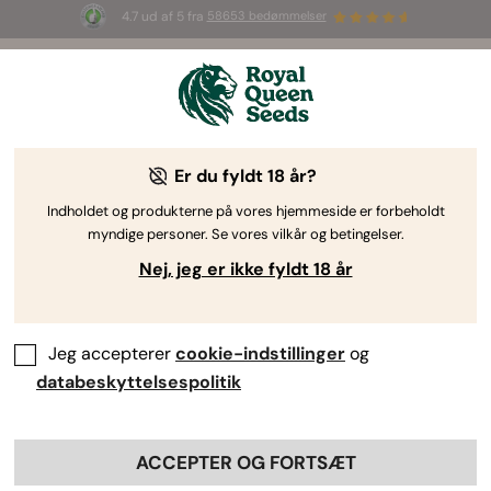
4.7 ud af 5 fra
58653 bedømmelser
⏳
2-FOR-1-TILBUD
-
Tidsbegrænset tilbud
3d 7h 18m 15s
🌱
af Royal Queen Seeds
Dyrkningsvejledning til cannabis
Er du fyldt 18 år?
Indholdet og produkterne på vores hjemmeside er forbeholdt
myndige personer. Se vores vilkår og betingelser.
Emnefinder
Nej, jeg er ikke fyldt 18 år
Jeg accepterer
cookie-indstillinger
og
databeskyttelsespolitik
ACCEPTER OG FORTSÆT