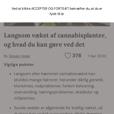
Ved at klikke ACCEPTER OG FORTSÆT bekræfter du, at du er
fyldt 18 år
Langsom vækst af cannabisplanter,
og hvad du kan gøre ved det
378
By
Steven Voser
7 Apr 2020
Vigtige pointer
Langsom eller hæmmet cannabisvækst kan
skyldes mange faktorer, herunder dårlig genetik,
klonstress, rodproblemer, forkert belysning,
overvanding, næringsproblemer, skadedyr og
miljøstress.
Sunde rødder er afgørende for kraftig vækst, så
dyrkere bør undgå overvanding, dårlig dræning,