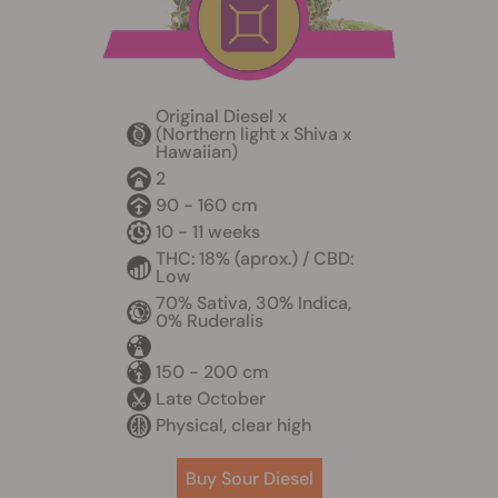
Original Diesel x
(Northern light x Shiva x
Hawaiian)
2
90 - 160 cm
10 - 11 weeks
THC: 18% (aprox.) / CBD:
Low
70% Sativa, 30% Indica,
0% Ruderalis
150 - 200 cm
Late October
Physical, clear high
Buy Sour Diesel