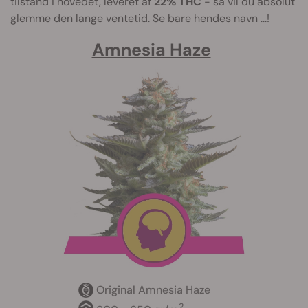
tilstand i hovedet, leveret af
22% THC
- så vil du absolut
glemme den lange ventetid. Se bare hendes navn ...!
Amnesia Haze
Original Amnesia Haze
2