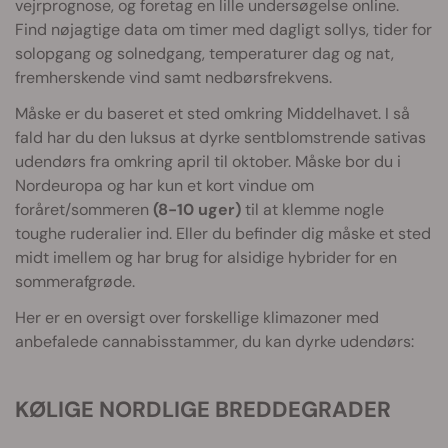
vejrprognose, og foretag en lille undersøgelse online.
Find nøjagtige data om timer med dagligt sollys, tider for
solopgang og solnedgang, temperaturer dag og nat,
fremherskende vind samt nedbørsfrekvens.
Måske er du baseret et sted omkring Middelhavet. I så
fald har du den luksus at dyrke sentblomstrende sativas
udendørs fra omkring april til oktober. Måske bor du i
Nordeuropa og har kun et kort vindue om
foråret/sommeren
(8-10 uger)
til at klemme nogle
toughe ruderalier ind. Eller du befinder dig måske et sted
midt imellem og har brug for alsidige hybrider for en
sommerafgrøde.
Her er en oversigt over forskellige klimazoner med
anbefalede cannabisstammer, du kan dyrke udendørs:
KØLIGE NORDLIGE BREDDEGRADER