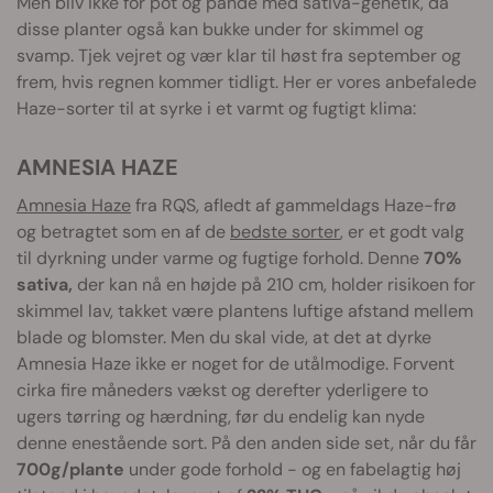
Men bliv ikke for pot og pande med sativa-genetik, da
disse planter også kan bukke under for skimmel og
svamp. Tjek vejret og vær klar til høst fra september og
frem, hvis regnen kommer tidligt. Her er vores anbefalede
Haze-sorter til at syrke i et varmt og fugtigt klima:
AMNESIA HAZE
Amnesia Haze
fra RQS, afledt af gammeldags Haze-frø
og betragtet som en af de
bedste sorter
, er et godt valg
til dyrkning under varme og fugtige forhold. Denne
70%
sativa,
der kan nå en højde på 210 cm, holder risikoen for
skimmel lav, takket være plantens luftige afstand mellem
blade og blomster. Men du skal vide, at det at dyrke
Amnesia Haze ikke er noget for de utålmodige. Forvent
cirka fire måneders vækst og derefter yderligere to
ugers tørring og hærdning, før du endelig kan nyde
denne enestående sort. På den anden side set, når du får
700g/plante
under gode forhold - og en fabelagtig høj