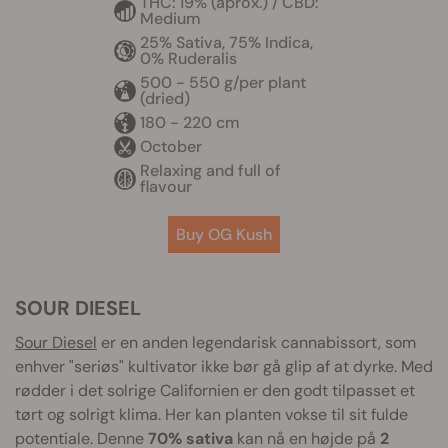
THC: 19% (aprox.) / CBD:
Medium
25% Sativa, 75% Indica,
0% Ruderalis
500 - 550 g/per plant
(dried)
180 - 220 cm
October
Relaxing and full of
flavour
Buy OG Kush
SOUR DIESEL
Sour Diesel
er en anden legendarisk cannabissort, som
enhver "seriøs" kultivator ikke bør gå glip af at dyrke. Med
rødder i det solrige Californien er den godt tilpasset et
tørt og solrigt klima. Her kan planten vokse til sit fulde
potentiale. Denne
70% sativa
kan nå en højde på
2