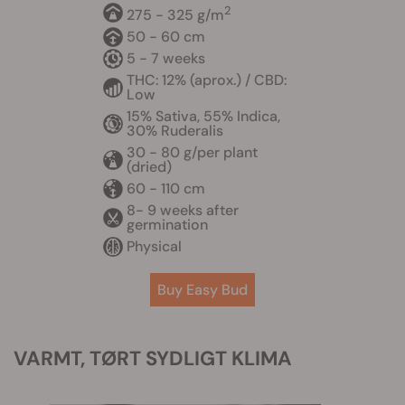
2
275 - 325 g/m
50 - 60 cm
5 - 7 weeks
THC: 12% (aprox.) / CBD:
Low
15% Sativa, 55% Indica,
30% Ruderalis
30 - 80 g/per plant
(dried)
60 - 110 cm
8- 9 weeks after
germination
Physical
Buy Easy Bud
VARMT, TØRT SYDLIGT KLIMA