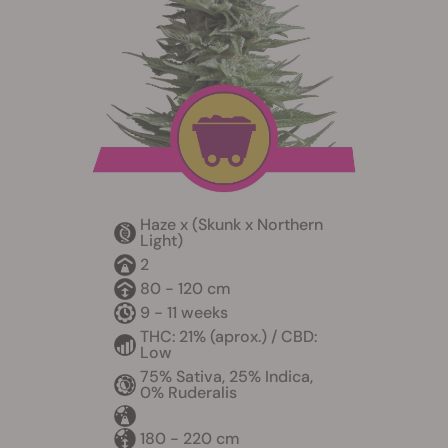
Haze x (Skunk x Northern
Light)
2
80 - 120 cm
9 - 11 weeks
THC: 21% (aprox.) / CBD:
Low
75% Sativa, 25% Indica,
0% Ruderalis
180 - 220 cm