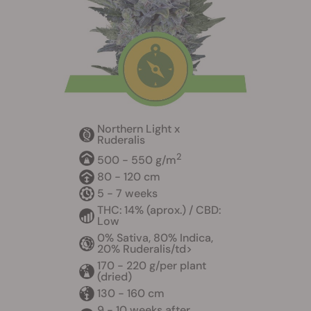
Northern Light x
Ruderalis
2
500 - 550 g/m
80 - 120 cm
5 - 7 weeks
THC: 14% (aprox.) / CBD:
Low
0% Sativa, 80% Indica,
20% Ruderalis/td>
170 - 220 g/per plant
(dried)
130 - 160 cm
9 - 10 weeks after