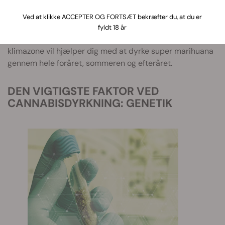
Den sort af cannabis, du vælger at dyrke, og stedet, hvor
Ved at klikke ACCEPTER OG FORTSÆT bekræfter du, at du er
du sår frøene, dikterer din udendørs afgrødes ydeevne.
fyldt 18 år
Vores gennemgang af de perfekte sorter for hver
klimazone vil hjælper dig med at dyrke super marihuana
gennem hele foråret, sommeren og efteråret.
DEN VIGTIGSTE FAKTOR VED
CANNABISDYRKNING: GENETIK