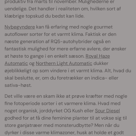
produktiv fra marts til november. Mulighederne er
uendelige. Det handler i realiteten om, hvilken sort af
klæbrige topskud du bedst kan lide.
Nybegyndere
kan få erfaring med nogle gourmet
autoflower sorter for et varmt klima. Faktisk er den
næste generation af RQS-autohybrider også en
fantastisk mulighed for mere erfarne avlere, der ønsker
at høste to gange i en enkelt sæson.
Royal Haze
Automatic
og
Northern Light Automatic
dukker
øjeblikkeligt op som vindere i et varmt klima. Alt, hvad du
skal beslutte, er, om du foretrækker en indica- eller
sativa-høst.
Det ville være en skam ikke at prøve kræfter med nogle
fine fotoperiode sorter i et varmere klima. Hvad med
noget organisk, jorddyrket OG Kush eller
Sour Diesel
godhed for at få dine feminine planter til at vokse sig til
store ganjatræer med monsterudbytte? Men når du
dyrker i disse varme klimazoner, husk at holde et godt