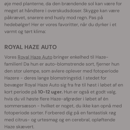
øje med planterne, da den brændende sol kan være for
meget at håndtere i overskudsdoser. Skygge kan være
påkrævet, snarere end husly mod regn. Pas på
hedebølger! Her er vores favoritter, når du dyrker i et
varmt og tørt klima:
ROYAL HAZE AUTO
Vores
Royal Haze Auto
bringer enkelhed til Haze-
familien! Da hun er auto-blomstrende sort, fjerner hun
den stor ulempe, som avlere oplever med fotoperiode
Hazere - deres lange blomstringstid. I stedet for
bevæger Royal Haze Auto sig fra frø til høst i løbet af en
kort periode på
10-12 uger.
Hun er også et godt valg,
hvis du vil høste flere Haze-afgrøder i løbet af én
sommersæson - hvilket er noget, du ikke kan opnå med
fotoperiode sorter. Forbered dig på en fantastisk røg
med citrus- og urtesmag og en cerebral, opløftende
Haze skævert.