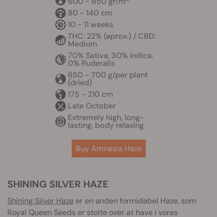
600 - 650 gr/m
80 - 140 cm
10 - 11 weeks
THC: 22% (aprox.) / CBD:
Medium
70% Sativa, 30% Indica,
0% Ruderalis
650 - 700 g/per plant
(dried)
175 - 210 cm
Late October
Extremely high, long-
lasting, body relaxing
Buy Amnesia Haze
SHINING SILVER HAZE
Shining Silver Haze
er en anden formidabel Haze, som
Royal Queen Seeds er stolte over at have i vores