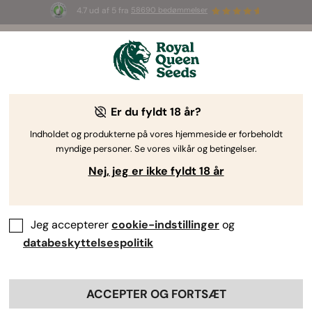
4.7 ud af 5 fra
58690 bedømmelser
☀️ S
ummer Sales
: Op til 50 % rabat
på udvalgte produkter! ⏤
Shop nu
🛍️
af Royal Queen Seeds
Dyrkningsvejledning til cannabis
Er du fyldt 18 år?
Indholdet og produkterne på vores hjemmeside er forbeholdt
myndige personer. Se vores vilkår og betingelser.
Emnefinder
Nej, jeg er ikke fyldt 18 år
De bedste cannabisfrø at dyrke
udendørs efter klima
Jeg accepterer
cookie-indstillinger
og
databeskyttelsespolitik
ACCEPTER OG FORTSÆT