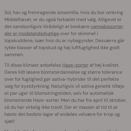
Sol, hav og fremragende sinsemilla. Hvis du bor omkring
Middelhavet, er du også forkælet med valg. Alligevel er
det sandsynligvis tilrådeligt at beskære
cannabissorter,
der er modstandsdygtige
over for skimmel i
topskuddene, især hvis du er nybegynder. Desværre går
tykke klasser af topskud og høj luftfugtighed ikke godt
sammen.
Til disse klimaer anbefales
Haze-sorter
af høj kvalitet.
Deres lidt løsere blomsterdannelse og større tolerance
over for fugtighed gør sativa-hybrider til det perfekte
valg for kystdyrkning. Naturligvis vil sativa genetik tilføje
et par uger til blomstringstiden, selv for automatisk
blomstrende Haze-sorter. Men du har fra april til oktober,
så du har virkelig ikke travlt. Der er masser af tid til at
høste det bedste lager af endeløs velvære for krop og
sjæl!